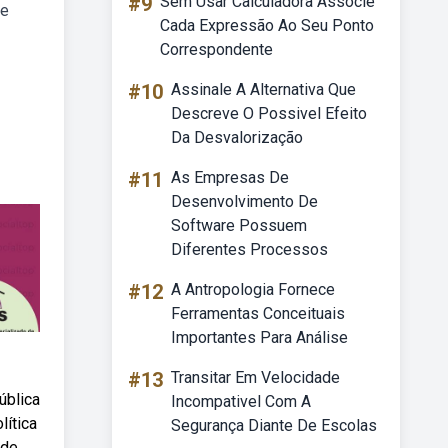
#9
Sem Usar Calculadora Associe
de
Cada Expressão Ao Seu Ponto
Correspondente
#10
Assinale A Alternativa Que
Descreve O Possivel Efeito
Da Desvalorização
#11
As Empresas De
Desenvolvimento De
Software Possuem
Diferentes Processos
#12
A Antropologia Fornece
Ferramentas Conceituais
Importantes Para Análise
#13
Transitar Em Velocidade
ública
Incompativel Com A
lítica
Segurança Diante De Escolas
 de