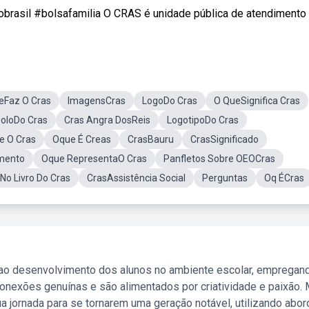
obrasil #bolsafamilia O CRAS é unidade pública de atendimento à 
eFaz O Cras
ImagensCras
LogoDo Cras
O QueSignifica Cras
oloDo Cras
Cras Angra DosReis
LogotipoDo Cras
 O Cras
Oque É Creas
CrasBauru
CrasSignificado
mento
Oque RepresentaO Cras
Panfletos Sobre OEOCras
No Livro Do Cras
CrasAssistência Social
Perguntas
Oq ÉCras
 ao desenvolvimento dos alunos no ambiente escolar, empregan
nexões genuínas e são alimentados por criatividade e paixão. 
a jornada para se tornarem uma geração notável, utilizando abo