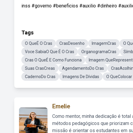
inss #governo #beneficios #auxilio #dinheiro #auxili
Tags
O QueÉ O Cras
CrasDesenho
ImagemCras
O Qu
Voce SabiaO Que É O Cras
OrganogramaCras
Símb
Cras O QueÉ E Como Funciona
Imagem QueRepresente
Suas CrasCreas
AgendamentoDo Cras
CrasAcolhi
CadernoDo Cras
Imagens De Dívidas
O QueColocar 
Emelie
Como mentor, minha dedicação é total
métodos pedagógicos que priorizam co
missão é orientar os estudantes em su