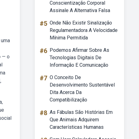
Conscientização Corporal
Assinale A Alternativa Falsa
#5
Onde Não Existir Sinalização
Regulamentadora A Velocidade
Mínima Permitida
é uma
#6
Podemos Afirmar Sobre As
b — o
Tecnologias Digitais De
al
Informação E Comunicação
uma
#7
O Conceito De
,
Desenvolvimento Sustentável
Dita Acerca Da
Compatibilização
a,
ue
#8
As Fábulas São Histórias Em
social
Que Animais Adquirem
Características Humanas