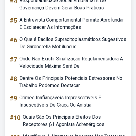
#4
Responsabilidade Social Ambiental E De
Governança Devem Gerar Boas Práticas
#5
A Entrevista Comportamental Permite Aprofundar
E Esclarecer As Informações
#6
O Que é Bacilos Supracitoplasmáticos Sugestivos
De Gardnerella Mobiluncus
#7
Onde Não Existir Sinalização Regulamentadora A
Velocidade Máxima Será De
#8
Dentre Os Principais Potenciais Estressores No
Trabalho Podemos Destacar
#9
Crimes Inafiançáveis Imprescritíveis E
Insuscetíveis De Graça Ou Anistia
#10
Quais São Os Principais Efeitos Dos
Receptores β1 Agonista Adrenérgicos