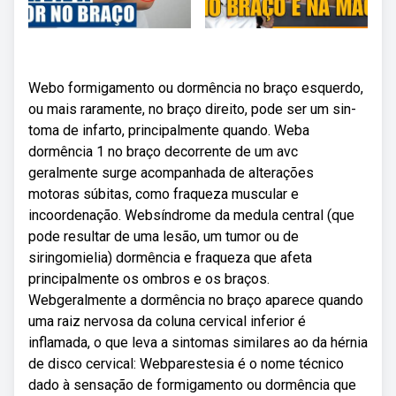
Webo formiga­men­to ou dor­mên­cia no braço esquer­do,
ou mais rara­mente, no braço dire­ito, pode ser um sin­
toma de infar­to, prin­ci­pal­mente quan­do. Weba
dormência 1 no braço decorrente de um avc
geralmente surge acompanhada de alterações
motoras súbitas, como fraqueza muscular e
incoordenação. Websíndrome da medula central (que
pode resultar de uma lesão, um tumor ou de
siringomielia) dormência e fraqueza que afeta
principalmente os ombros e os braços.
Webgeralmente a dormência no braço aparece quando
uma raiz nervosa da coluna cervical inferior é
inflamada, o que leva a sintomas similares ao da hérnia
de disco cervical: Webparestesia é o nome técnico
dado à sensação de formigamento ou dormência que