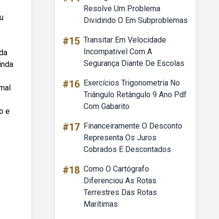
Resolve Um Problema
u
Dividindo O Em Subproblemas
s
#15
Transitar Em Velocidade
Incompativel Com A
 da
Segurança Diante De Escolas
inda
#16
Exercícios Trigonometria No
rmal
Triângulo Retângulo 9 Ano Pdf
Com Gabarito
o e
#17
Financeiramente O Desconto
Representa Os Juros
Cobrados E Descontados
#18
Como O Cartógrafo
Diferenciou As Rotas
Terrestres Das Rotas
Marítimas