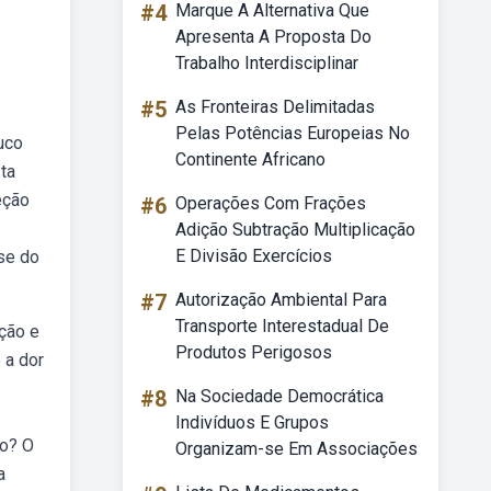
#4
Marque A Alternativa Que
Apresenta A Proposta Do
Trabalho Interdisciplinar
#5
As Fronteiras Delimitadas
Pelas Potências Europeias No
uco
Continente Africano
ta
eção
#6
Operações Com Frações
Adição Subtração Multiplicação
E Divisão Exercícios
se do
#7
Autorização Ambiental Para
Transporte Interestadual De
ção e
Produtos Perigosos
 a dor
#8
Na Sociedade Democrática
Indivíduos E Grupos
do? O
Organizam-se Em Associações
a