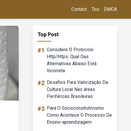
Contact
Tos
DMCA
Top Post
#1
Considere O Protocolo
Http/https. Qual Das
Alternativas Abaixo Está
Incorreta
#2
Desafios Para Valorização Da
Cultura Local Nas áreas
Periféricas Brasileiras
#3
Para O Socioconstrutivismo
Como Acontece O Processo De
Ensino-aprendizagem