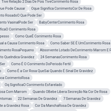
Tive Relação 2 Dias De Pois TiveCorrimento Rosa
Que Pode Causar
Oque Significa CorrimentoCor De Rosa
to RosadoO Que Pode Ser
ento VasinalPode Ser
BabyCenterCorrimento Rosa
ificaO Corrimento Rosa
Spesso
Como QueÉ Corrimento Rosa
ual a Causa Corrimento Rosa
Como Saber SE É UmCorrimento Rosa
rimento RosaPequeno
Absorvente Lotado DeCorrimento Marrom E 
to QueIndica Gravidez
24 SemanasCorrimento Rosa
Ser
Como É O Corrimento DoPeriodo Fertil
o
Como É a Cor Rosa QueSai Quando É Sinal De Gravidez
fica CorimentoRosa
Oq SignificaO Corrimento Esfarelado
Rosa Com Marrom
Quando OBebe Libera Secreção Na Cor De Rosa
intomas
22 Semanas De Gravidez
7 Semanas De Gravidez
e a Gravidez Rosa
Cor Da ManchaRosa De Gravidez