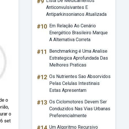
#9
Lista De Medicamentos
Anticonvulsivantes E
Antiparkinsonianos Atualizada
#10
Em Relação Ao Cenário
Energético Brasileiro Marque
A Alternativa Correta
#11
Benchmarking é Uma Analise
Estrategica Aprofundada Das
Melhores Praticas
#12
Os Nutrientes Sao Absorvidos
Pelas Celulas Intestinais
Estas Apresentam
de o
#13
Os Ciclomotores Devem Ser
rião,
Conduzidos Nas Vias Urbanas
urar o
Preferencialmente
 6 set
#14
Um Algoritmo Recursivo