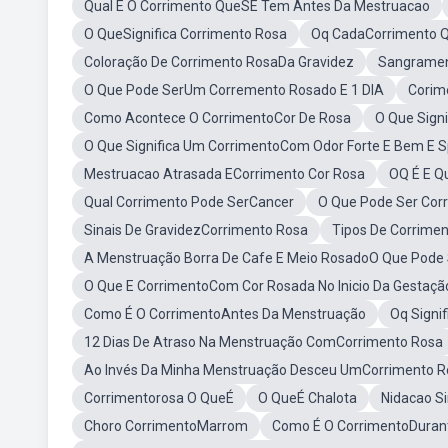
Qual E O Corrimento QueSE Tem Antes Da Mestruacao
O QueSignifica Corrimento Rosa
Oq CadaCorrimento 
Coloração De Corrimento RosaDa Gravidez
Sangramen
O Que Pode SerUm Corremento Rosado E 1 DIA
Corim
Como Acontece O CorrimentoCor De Rosa
O Que Sign
O Que Significa Um CorrimentoCom Odor Forte E Bem E 
Mestruacao Atrasada ECorrimento Cor Rosa
OQ É E Q
Qual Corrimento Pode SerCancer
O Que Pode Ser Cor
Sinais De GravidezCorrimento Rosa
Tipos De Corrimen
A Menstruação Borra De Cafe E Meio RosadoO Que Pode 
O Que E CorrimentoCom Cor Rosada No Inicio Da Gestaçã
Como É O CorrimentoAntes Da Menstruação
Oq Signi
12 Dias De Atraso Na Menstruação ComCorrimento Rosa
Ao Invés Da Minha Menstruação Desceu UmCorrimento 
Corrimentorosa O QueÉ
O QueÉ Chalota
Nidacao S
Choro CorrimentoMarrom
Como É O CorrimentoDurant