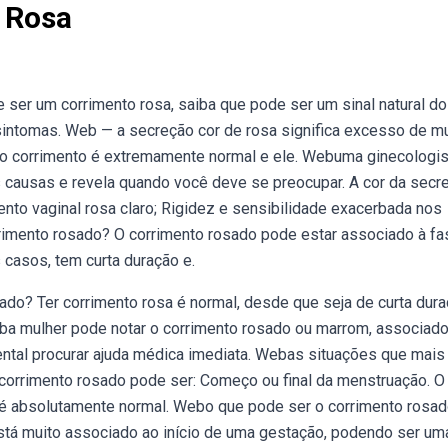
 Rosa
er um corrimento rosa, saiba que pode ser um sinal natural do
intomas. Web — a secreção cor de rosa significa excesso de m
do corrimento é extremamente normal e ele. Webuma ginecologis
as causas e revela quando você deve se preocupar. A cor da secr
ento vaginal rosa claro; Rigidez e sensibilidade exacerbada nos
rrimento rosado? O corrimento rosado pode estar associado à fa
 casos, tem curta duração e.
do? Ter corrimento rosa é normal, desde que seja de curta dura
a mulher pode notar o corrimento rosado ou marrom, associado
ental procurar ajuda médica imediata. Webas situações que mais
orrimento rosado pode ser: Começo ou final da menstruação. O
o é absolutamente normal. Webo que pode ser o corrimento rosa
stá muito associado ao início de uma gestação, podendo ser um