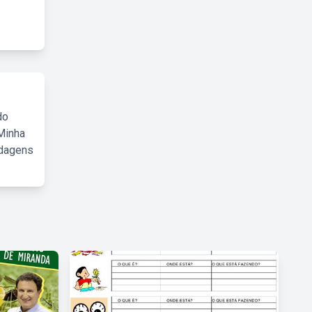
do
Minha
rdagens