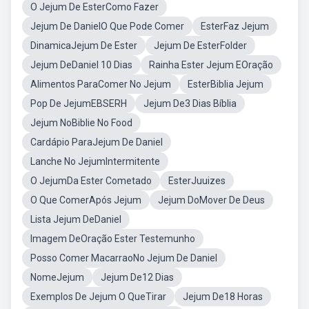
O Jejum De EsterComo Fazer
Jejum De DanielO Que Pode Comer
EsterFaz Jejum
DinamicaJejum De Ester
Jejum De EsterFolder
Jejum DeDaniel 10 Dias
Rainha Ester Jejum EOração
Alimentos ParaComer No Jejum
EsterBiblia Jejum
Pop De JejumEBSERH
Jejum De3 Dias Bíblia
Jejum NoBiblie No Food
Cardápio ParaJejum De Daniel
Lanche No JejumIntermitente
O JejumDa Ester Cometado
EsterJuuizes
O Que ComerApós Jejum
Jejum DoMover De Deus
Lista Jejum DeDaniel
Imagem DeOração Ester Testemunho
Posso Comer MacarraoNo Jejum De Daniel
NomeJejum
Jejum De12 Dias
Exemplos De Jejum O QueTirar
Jejum De18 Horas