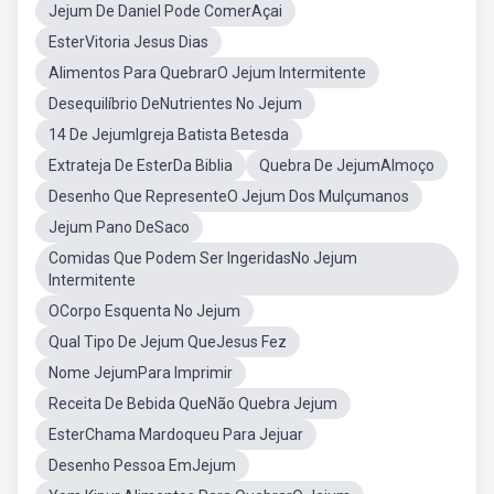
Jejum De Daniel Pode ComerAçai
EsterVitoria Jesus Dias
Alimentos Para QuebrarO Jejum Intermitente
Desequilíbrio DeNutrientes No Jejum
14 De JejumIgreja Batista Betesda
Extrateja De EsterDa Biblia
Quebra De JejumAlmoço
Desenho Que RepresenteO Jejum Dos Mulçumanos
Jejum Pano DeSaco
Comidas Que Podem Ser IngeridasNo Jejum
Intermitente
OCorpo Esquenta No Jejum
Qual Tipo De Jejum QueJesus Fez
Nome JejumPara Imprimir
Receita De Bebida QueNão Quebra Jejum
EsterChama Mardoqueu Para Jejuar
Desenho Pessoa EmJejum