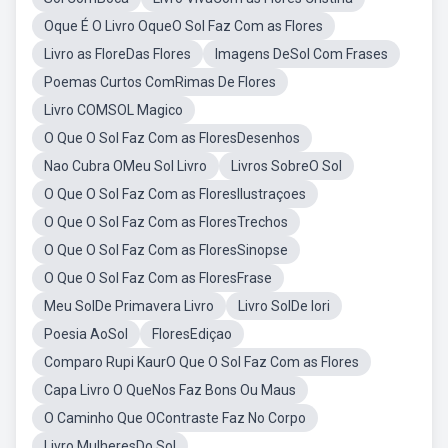
Oque É O Livro OqueO Sol Faz Com as Flores
Livro as FloreDas Flores
Imagens DeSol Com Frases
Poemas Curtos ComRimas De Flores
Livro COMSOL Magico
O Que O Sol Faz Com as FloresDesenhos
Nao Cubra OMeu Sol Livro
Livros SobreO Sol
O Que O Sol Faz Com as FloresIlustraçoes
O Que O Sol Faz Com as FloresTrechos
O Que O Sol Faz Com as FloresSinopse
O Que O Sol Faz Com as FloresFrase
Meu SolDe Primavera Livro
Livro SolDe Iori
Poesia AoSol
FloresEdiçao
Comparo Rupi KaurO Que O Sol Faz Com as Flores
Capa Livro O QueNos Faz Bons Ou Maus
O Caminho Que OContraste Faz No Corpo
Livro MulheresDo Sol