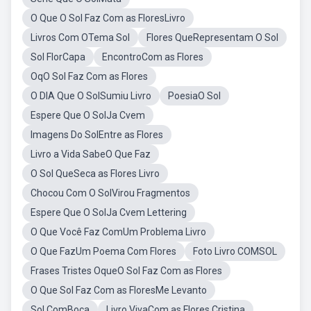
O Que O Sol Faz Com as FloresLivro
Livros Com OTema Sol
Flores QueRepresentam O Sol
Sol FlorCapa
EncontroCom as Flores
OqO Sol Faz Com as Flores
O DIA Que O SolSumiu Livro
PoesiaO Sol
Espere Que O SolJa Cvem
Imagens Do SolEntre as Flores
Livro a Vida SabeO Que Faz
O Sol QueSeca as Flores Livro
Chocou Com O SolVirou Fragmentos
Espere Que O SolJa Cvem Lettering
O Que Você Faz ComUm Problema Livro
O Que FazUm Poema Com Flores
Foto Livro COMSOL
Frases Tristes OqueO Sol Faz Com as Flores
O Que Sol Faz Com as FloresMe Levanto
Sol ComBoca
Livro VivaCom as Flores Cristina