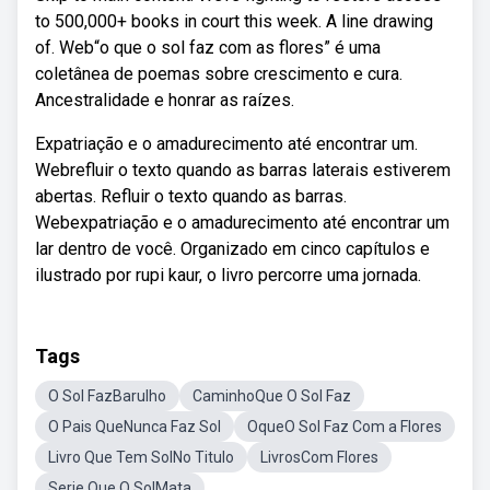
to 500,000+ books in court this week. A line drawing
of. Web“o que o sol faz com as flores” é uma
coletânea de poemas sobre crescimento e cura.
Ancestralidade e honrar as raízes.
Expatriação e o amadurecimento até encontrar um.
Webrefluir o texto quando as barras laterais estiverem
abertas. Refluir o texto quando as barras.
Webexpatriação e o amadurecimento até encontrar um
lar dentro de você. Organizado em cinco capítulos e
ilustrado por rupi kaur, o livro percorre uma jornada.
Tags
O Sol FazBarulho
CaminhoQue O Sol Faz
O Pais QueNunca Faz Sol
OqueO Sol Faz Com a Flores
Livro Que Tem SolNo Titulo
LivrosCom Flores
Serie Que O SolMata