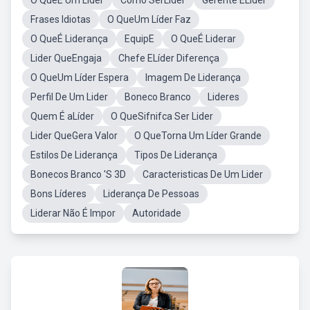
O QueÉ Um Lider
Como SerLíder
Gerente ELíder
Frases Idiotas
O QueUm Líder Faz
O QueÉ Liderança
EquipE
O QueÉ Liderar
Lider QueEngaja
Chefe ELíder Diferença
O QueUm Líder Espera
Imagem De Liderança
Perfil De Um Lider
Boneco Branco
Lideres
Quem É aLíder
O QueSifnifca Ser Lider
Lider QueGera Valor
O QueTorna Um Líder Grande
Estilos De Liderança
Tipos De Liderança
Bonecos Branco 'S 3D
Caracteristicas De Um Lider
Bons Líderes
Liderança De Pessoas
Liderar Não É Impor
Autoridade