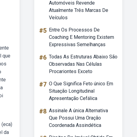
Automóveis Revende
Atualmente Três Marcas De
Veículos
#5
Entre Os Processos De
Coaching E Mentoring Existem
Expressivas Semelhanças
cente
l que
#6
Todas As Estruturas Abaixo São
nos
Observadas Nas Células
Procariontes Exceto
o
nte
#7
O Que Significa Feto único Em
ja
Situação Longitudinal
oi
Apresentação Cefálica
#8
Assinale A única Alternativa
Que Possui Uma Oração
 (eca)
Coordenada Assindética
el da