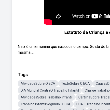
Estatuto da Criança e
Nina é uma menina que nasceu no campo. Gosta de brin
mesma ...
Tags
AtividadeSobre O ECA
TextoSobre O ECA
CausasDo
DIA Mundial ContraO Trabalho Infantil
ChargeTrabalho 
AtividadesSobre Trabalho Infantil
CartilhaSobre Trabal
Trabalho InfantilSegundo O ECA
ECA E Trabalho Infant