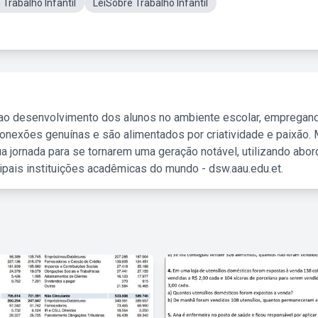
Trabalho Infantil
LeiSobre Trabalho Infantil
 ao desenvolvimento dos alunos no ambiente escolar, empregan
nexões genuínas e são alimentados por criatividade e paixão. 
a jornada para se tornarem uma geração notável, utilizando abo
ipais instituições acadêmicas do mundo - dsw.aau.edu.et.