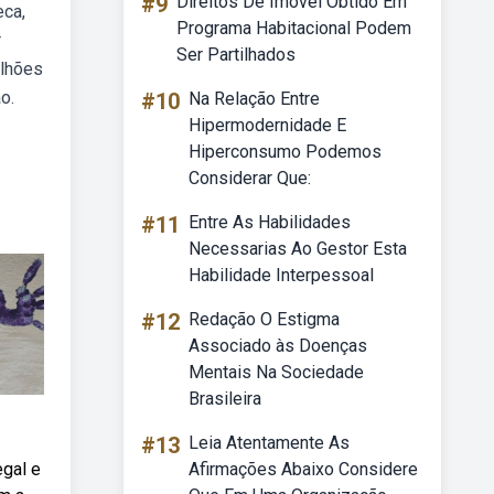
#9
Direitos De Imóvel Obtido Em
eca,
Programa Habitacional Podem
r
Ser Partilhados
ilhões
o.
#10
Na Relação Entre
Hipermodernidade E
Hiperconsumo Podemos
Considerar Que:
#11
Entre As Habilidades
Necessarias Ao Gestor Esta
Habilidade Interpessoal
#12
Redação O Estigma
Associado às Doenças
Mentais Na Sociedade
Brasileira
#13
Leia Atentamente As
egal e
Afirmações Abaixo Considere