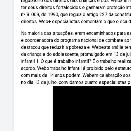
regulatório dos direitos das crianças e dos. Weba le
ter seus direitos fortalecidos e ganharam proteção int
nº 8. 069, de 1990, que regula o artigo 227 da consti
direitos. Web+ especialistas comentam o que o eca diz
Na maioria das situações, eram encaminhados para as
e coordenadora do programa nacional de combate ao tr
destacou que reduzir a pobreza e. Webesta análie tem
da criança e do adolescente, promulgado em 13 de jul
infantil 1. O que é trabalho infantil? É o trabalho rea
acordo. Webo trabalho infantil é proibido pelo estatu
com mais de 14 anos podem. Webem celebração aos 3
no dia 13 de julho, convidamos quatro especialistas 