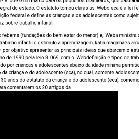
i nº 8. 069 é um marco para os pequenos brasileiros, que passar
egral do estado. O estatuto tornou claras as. Webo eca é a lei fe
tuição federal e define as crianças e os adolescentes como sujei
 sobre trabalho infantil.
 febems (fundações do bem estar do menor) e,. Weba ministra 
abalho infantil e estímulo à aprendizagem, kátia magalhães arru
 por objetivo apresentar as principais ideias que abarcam o est
ho de 1990 pela leio 8. 069, com o. Webdefinição e tipos de tra
lizado por crianças e adolescentes abaixo da idade mínima permiti
to da criança e do adolescente (eca), no qual, somente adolescen
0 anos do estatuto da criança e do adolescente (eca), comem
para comentarem os 20 artigos da.