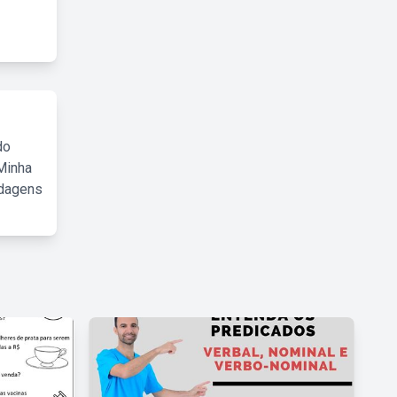
do
Minha
rdagens