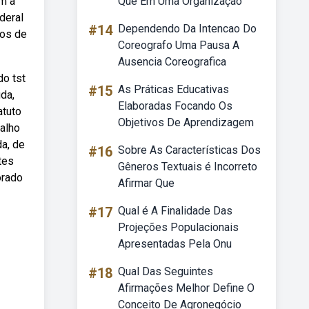
am a
Que Em Uma Organização
deral
#14
Dependendo Da Intencao Do
tos de
Coreografo Uma Pausa A
Ausencia Coreografica
do tst
#15
As Práticas Educativas
da,
Elaboradas Focando Os
atuto
Objetivos De Aprendizagem
balho
da, de
#16
Sobre As Características Dos
tes
Gêneros Textuais é Incorreto
orado
Afirmar Que
#17
Qual é A Finalidade Das
Projeções Populacionais
Apresentadas Pela Onu
#18
Qual Das Seguintes
Afirmações Melhor Define O
Conceito De Agronegócio