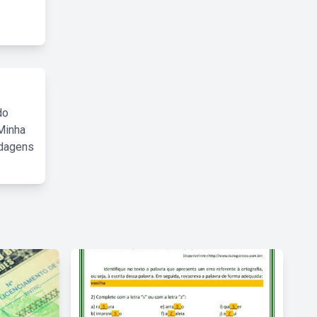
do
Minha
rdagens