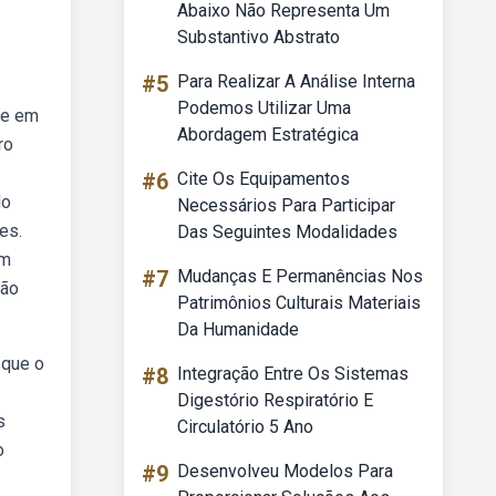
Abaixo Não Representa Um
Substantivo Abstrato
#5
Para Realizar A Análise Interna
Podemos Utilizar Uma
se em
Abordagem Estratégica
ro
#6
Cite Os Equipamentos
do
Necessários Para Participar
es.
Das Seguintes Modalidades
em
#7
Mudanças E Permanências Nos
ção
Patrimônios Culturais Materiais
Da Humanidade
 que o
#8
Integração Entre Os Sistemas
Digestório Respiratório E
s
Circulatório 5 Ano
o
#9
Desenvolveu Modelos Para