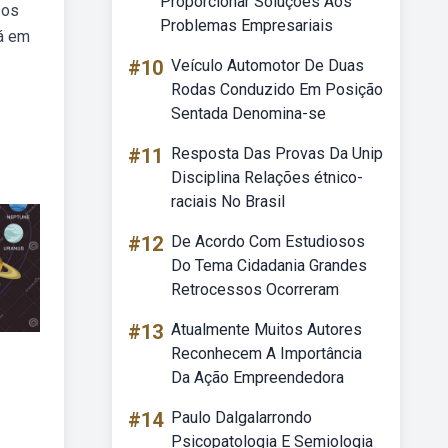
Proporcionar Soluções Aos
 os
Problemas Empresariais
tá em
#10
Veículo Automotor De Duas
Rodas Conduzido Em Posição
Sentada Denomina-se
#11
Resposta Das Provas Da Unip
Disciplina Relações étnico-
raciais No Brasil
#12
De Acordo Com Estudiosos
Do Tema Cidadania Grandes
Retrocessos Ocorreram
#13
Atualmente Muitos Autores
Reconhecem A Importância
Da Ação Empreendedora
#14
Paulo Dalgalarrondo
Psicopatologia E Semiologia