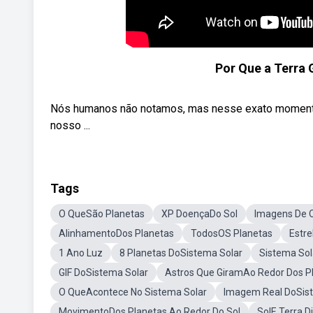
Por Que a Terra
Nós humanos não notamos, mas nesse exato momento 
nosso ...
Tags
O QueSão Planetas
XP DoençaDo Sol
Imagens De 
AlinhamentoDos Planetas
TodosOS Planetas
Estre
1 Ano Luz
8 Planetas DoSistema Solar
Sistema Sol
GIF DoSistema Solar
Astros Que GiramAo Redor Dos P
O QueAcontece No Sistema Solar
Imagem Real DoSis
MovimentoDos Planetas Ao Redor Do Sol
SolE Terra D