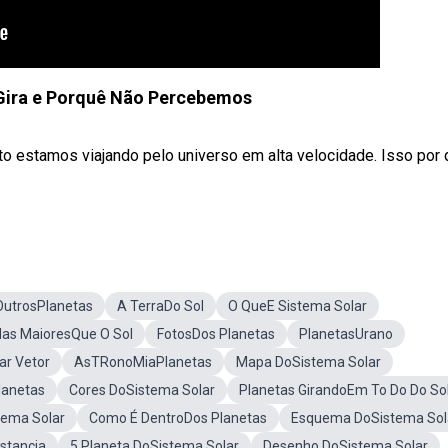
 Gira e Porquê Não Percebemos
estamos viajando pelo universo em alta velocidade. Isso por 
OutrosPlanetas
A TerraDo Sol
O QueE Sistema Solar
las MaioresQue O Sol
FotosDos Planetas
PlanetasUrano
ar Vetor
AsTRonoMiaPlanetas
Mapa DoSistema Solar
lanetas
Cores DoSistema Solar
Planetas GirandoEm To Do Do So
tema Solar
Como É DentroDos Planetas
Esquema DoSistema Sol
istancia
5 Planeta DoSistema Solar
Desenho DoSistema Solar