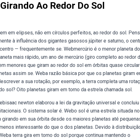
Girando Ao Redor Do Sol
m em elipses, não em círculos perfeitos, ao redor do sol. Pen
ente à influência dos gigantes gasosos júpiter e saturno, o cent
icentro — frequentemente se. Webmercúrio é o menor planeta do
aneta mais rápido, um ano de mercúrio (giro completo ao redor 
em menores que giram ao redor do sol em órbitas quase circular
anetas assim se. Weba razão básica por que os planetas giram 
 descrever a sua rotação, por exemplo, a terra completa uma rota
o sol? Oito planetas giram em torno da estrela chamada sol.
bisaac newton elaborou a lei da gravitação universal e concluiu
tacionais. O sistema solar é. Webo sol é uma estrela situada no
m girando em sua órbita desde os maiores planetas até pequena
menos interessante do que o dos planetas. Devido à distribuiçã
Weba terra gira em torno do sol porque continua mantendo o