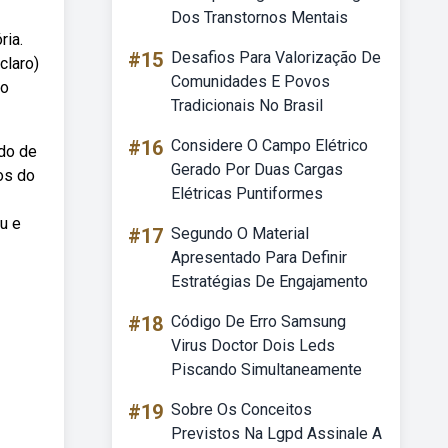
Dos Transtornos Mentais
ria.
#15
Desafios Para Valorização De
claro)
Comunidades E Povos
do
Tradicionais No Brasil
#16
Considere O Campo Elétrico
do de
Gerado Por Duas Cargas
os do
Elétricas Puntiformes
u e
#17
Segundo O Material
Apresentado Para Definir
Estratégias De Engajamento
#18
Código De Erro Samsung
Virus Doctor Dois Leds
Piscando Simultaneamente
#19
Sobre Os Conceitos
Previstos Na Lgpd Assinale A