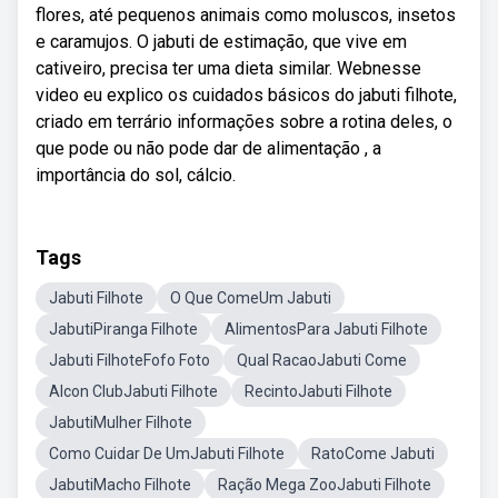
flores, até pequenos animais como moluscos, insetos
e caramujos. O jabuti de estimação, que vive em
cativeiro, precisa ter uma dieta similar. Webnesse
video eu explico os cuidados básicos do jabuti filhote,
criado em terrário informações sobre a rotina deles, o
que pode ou não pode dar de alimentação , a
importância do sol, cálcio.
Tags
Jabuti Filhote
O Que ComeUm Jabuti
JabutiPiranga Filhote
AlimentosPara Jabuti Filhote
Jabuti FilhoteFofo Foto
Qual RacaoJabuti Come
Alcon ClubJabuti Filhote
RecintoJabuti Filhote
JabutiMulher Filhote
Como Cuidar De UmJabuti Filhote
RatoCome Jabuti
JabutiMacho Filhote
Ração Mega ZooJabuti Filhote