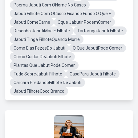
Poema Jabuti Com ONome No Casco
Jabuti Filhote Com OCasco Ficando Fundo O Que É
Jabuti ComeCarne
Oque Jabutir PodemComer
Desenho JabutiMae E Filhote
TartarugaJabuti Filhote
Jabuti Tinga FilhoteQuando Morre
Como E as FezesDo Jabuti
O Que JabutiPode Comer
Como Cuidar DeJabuti Filhote
Plantas Que JabutiPode Comer
Tudo SobreJabuti Filhote
CasaPara Jabuti Filhote
Carcara PredandoFilhote De Jabuti
Jabuti FilhoteCoco Branco