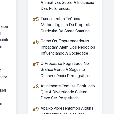
Afirmativas Sobre A Indicação
Das Referências
#5
Fundamentos Teóricos
Metodológicos Da Proposta
saiba
Curricular De Santa Catarina.
o
pacite
#6
Como Os Empreendedores
ar
Impactam Além Dos Negócios
Influenciando A Sociedade
#7
O Processo Registrado No
Gráfico Gerou A Seguinte
:
Consequência Demográfica
ador
#8
Atualmente Tem-se Postulado
isar
Que A Diversidade Cultural
m
Deve Ser Respeitada
em
#9
Abaixo Apresentamos Alguns