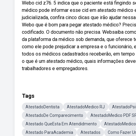
Webo cid z76. 5 indica que o paciente está fingindo 
médico pode informar esse cid em atestado médico
judicializada, confira cinco dicas que irão ajudar nes
Webo que é bom para pegar atestado médico? Precisa 
codificado. O documento não precisa. Websaiba como 
da plataforma da médico sob demanda, que oferece t
como ele pode prejudicar a empresa e o funcionário, 
todos os médicos cadastrados receberão, em tempo r
o que é um atestado médico, quais informações devem
trabalhadores e empregadores.
Tags
AtestadoDentista
AtestadoMedico RJ
AtestadoPsi
AtestadoDe Comparecimento
AtestadoMedico PDF S
Atestado QueEsta Em Atendidmento
AtestadoMedico
Atestado ParaAcademia
Atestados
Como Fazer U