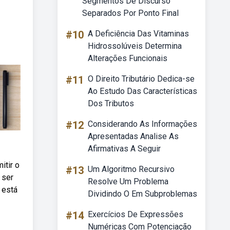
Segmentos De Discurso
Separados Por Ponto Final
#10
A Deficiência Das Vitaminas
Hidrossolúveis Determina
Alterações Funcionais
#11
O Direito Tributário Dedica-se
Ao Estudo Das Características
Dos Tributos
#12
Considerando As Informações
Apresentadas Analise As
Afirmativas A Seguir
itir o
#13
Um Algoritmo Recursivo
 ser
Resolve Um Problema
 está
Dividindo O Em Subproblemas
#14
Exercícios De Expressões
Numéricas Com Potenciação