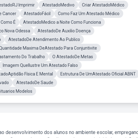
estadoRJ Imprimir
AtestadoMedivo
Criar AtestadoMédico
e Cancer
AtestadoFácil
Como Faz Um Atestado Médico
 Como É
AtestadoMedico a Noite Como Funciona
co Nova Odessa
AtestadoDe Auxilio Doença
o
AtestadoDe Atendimento Ao Publico
Quantidade Maxima DeAtestado Para Conjuntivite
astamento Do Trabalho
O AtestadoDe Metas
Imagem QueIlustre Um Atestado Falso
tadoAptidão Física E Mental
Estrutura De UmAtestado Oficial ABNT
ovado
AtestadoDe Saude
ituarios Modelos
 ao desenvolvimento dos alunos no ambiente escolar, empregan