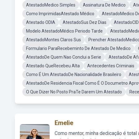
AtestadoMedico Simples
Assinatura De Medico
At
Como ImprimidasAtestado Médico
AtestadoMedico D
Atestado ODIA
AtestadoSus Dez Dias
AtestadoCID
Modelo AtestadoMédico Periodo Tarde
AtestadoMedi
AtestadoMontes Claros Sus
Prencher AtestadoMedic
Formulario ParaRecebeminto De Atestado De Medico
AtestadoDe Quem Nao Conclui a Serie
AtestadoDe Af
Atestado QueRecebeu Alta
Antecedentes Criminais
Como É Um AtestadoDe Nacionalidade Brasileiro
Ates
AtestadoDe Residencia Fiscal Como É O Documetno Apr
O Que Dizer No Posto PraTe Darem Um Atestado
Rece
Emelie
Como mentor, minha dedicação é total