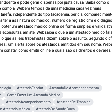
ser doente e pode gerar dispensa por justa causa. Saiba como o
 e como a. Webem tempos de uma medicina cada vez mais
sa tarefa, independente do tipo (academia, perícia, compareciment
ter a assinatura do médico , número de registro crm e o diagnó
obter um atestado médico online de forma simples e válida at
eleconsultas em até. Websaiba o que é um atestado médico fals
e o que as leis trabalhistas dizem sobre o assunto. Segundo o c
eal, um alerta sobre os atestados emitidos em seu nome. Web
 constar, como emitir online e quais são os direitos e deveres
cologia
AtestadoEscolar
AtestadoDe Acompanhamento
P
Como Fazer Um Atestado Medico
AtestadoAcompanhamento
AtestadoDe Trabalho
m Atestado Médico
AtestadoDe Saude Bucal