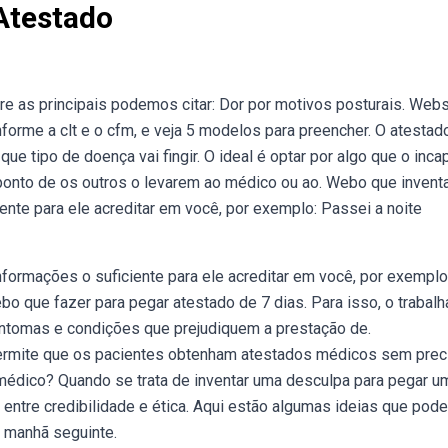
Atestado
re as principais podemos citar: Dor por motivos posturais. Web
forme a clt e o cfm, e veja 5 modelos para preencher. O atestad
tipo de doença vai fingir. O ideal é optar por algo que o inca
 ponto de os outros o levarem ao médico ou ao. Webo que invent
nte para ele acreditar em você, por exemplo: Passei a noite
formações o suficiente para ele acreditar em você, por exemplo
 que fazer para pegar atestado de 7 dias. Para isso, o trabalh
sintomas e condições que prejudiquem a prestação de.
ermite que os pacientes obtenham atestados médicos sem prec
 médico? Quando se trata de inventar uma desculpa para pegar u
 entre credibilidade e ética. Aqui estão algumas ideias que pod
a manhã seguinte.