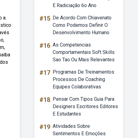
E Radiciação 6o Ano
o a.
#15
De Acordo Com Chiavenato
stico
Como Podemos Definir O
ravés
Desenvolvimento Humano
o,
#16
As Competencias
fm,
Comportamentais Soft Skills
saiba
Sao Tao Ou Mais Relevantes
 dos
#17
Programas De Treinamentos
Processos De Coaching
Equipes Colaborativas
#18
Pensar Com Tipos Guia Para
Designers Escritores Editores
E Estudantes
#19
Atividades Sobre
Sentimentos E Emoções