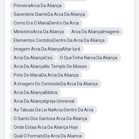
PrimeiraArca Da Aliança
Sacerdote DianteDa Arca Da Aliança
Como Era O ManaDentro Da Arca
MinisterioArca Da Aliança
Arca Da AliançaImagens
Elementos ContidosDentro Da Arca Da Aliança
Imagem Arca Da AliançaAltar Iurd
Arca Da AliançaCeú
O QueTinha Narca Da Aliança
Arca Da AliançaNo Templo De Moises
Pote De ManaDa Arca Da Aliança
A Imagem Do ConteúdoDa Arca Da Aliança
Arca Da AliançaBiblica
Arca Da AliançaIgreja Universal
As Tabuas Da Lei NaArca Dentro Da Arca
O Santo Dos Santosa Arca Da Aliança
Onde Estaa Arca Da Aliança Hoje
Qual O FormatoDa Arca Da Alianca