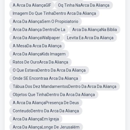
A Arca Da AliançaGIF
Oq Tinha NaArca Da Aliança
Imagem Do Que TinhaDentro Arca Da Aliança
Arca Da AliançaSem O Propiciatorio
Arca Da Aliança DentroDe La
Arca Da AliançaNa Bíblia
Arca Da AliançaWallpaper
Levita Ea Arca Da Aliança
A MesaDa Arca Da Aliança
Arca Da AliançaKids Imagem
Ratos De OuroArca Da Aliança
O Que EstavaDentro Da Arca Da Aliança
Onde SE Encontraa Arca Da Aliança
Tábua Dos Dez MandamentosDentro Da Arca Da Aliança
Objetos Que TinhaDentro Da Arca Da Aliança
A Arca Da AliançaPresença De Deus
ConteudoDentro Da Arca Da Aliança
Arca Da AliançaEm Igreja
Arca Da AliançaLonge De Jerusalém