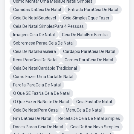
Como Montar Uma MesaDe Natal Simples
Comidas DaCeia De Natal
Entrada ParaCeia De Natal
Ceia De NatalSaudavel
Ceia SimplesOque Fazer
Ceia De Natal SimplesPara 4 Pessoas
ImagensCeia De Natal
Ceia De NatalEm Familia
Sobremesa Paraa Ceia De Natal
Ceia De NatalBrasileira
Cardapio ParaCeia De Natal
Itens ParaCeia De Natal
Carnes ParaCeia De Natal
Ceia De NatalCardápio Tradicional
Como Fazer Uma CartaDe Natal
Farofa ParaCeia De Natal
O Que SE FazNa Ceia De Natal
O Que Fazer NaNoite De Natal
Ceia FastaDe Natal
Ceia De NatalPara Casal
MenuCeia De Natal
Fim DaCeia De Natal
ReceitaDe Ceia De Natal Simples
Doces Paraa Ceia De Natal
Ceia DeAno Novo Simples