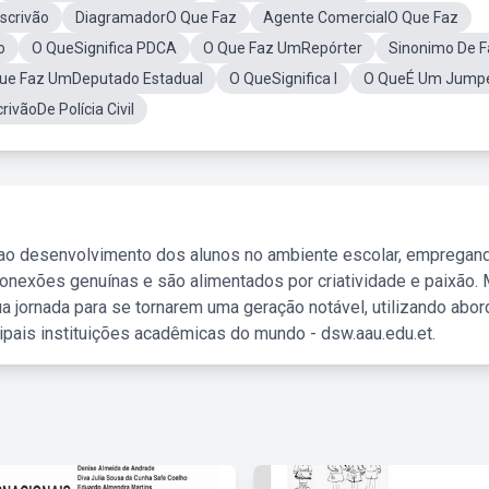
scrivão
DiagramadorO Que Faz
Agente ComercialO Que Faz
o
O QueSignifica PDCA
O Que Faz UmRepórter
Sinonimo De F
ue Faz UmDeputado Estadual
O QueSignifica I
O QueÉ Um Jump
rivãoDe Polícia Civil
 ao desenvolvimento dos alunos no ambiente escolar, empregan
nexões genuínas e são alimentados por criatividade e paixão. 
a jornada para se tornarem uma geração notável, utilizando abo
ipais instituições acadêmicas do mundo - dsw.aau.edu.et.