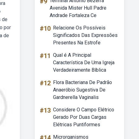
#9
Terminal Antônio Bezerra
ora
Avenida Mister Hull Padre
o
Andrade Fortaleza Ce
s de
o por
#10
Relacione Os Possíveis
Significados Das Expressões
ta de
Presentes Na Estrofe
#11
Qual é A Principal
Característica De Uma Igreja
Verdadeiramente Bíblica
#12
Flora Bacteriana De Padrão
Anaeróbio Sugestiva De
Gardnerella Vaginalis
#13
Considere O Campo Elétrico
Gerado Por Duas Cargas
Elétricas Puntiformes
#14
Microrganismos