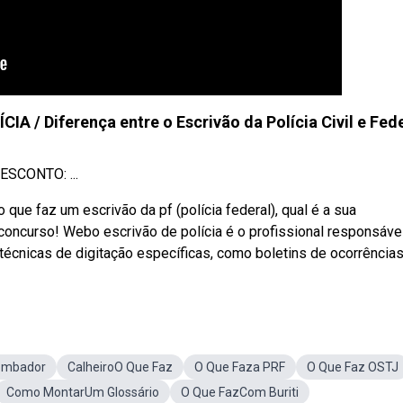
A / Diferença entre o Escrivão da Polícia Civil e Fed
ESCONTO: ...
o que faz um escrivão da pf (polícia federal), qual é a sua
oncurso! Webo escrivão de polícia é o profissional responsáve
cnicas de digitação específicas, como boletins de ocorrências,
ombador
CalheiroO Que Faz
O Que Faza PRF
O Que Faz OSTJ
Como MontarUm Glossário
O Que FazCom Buriti