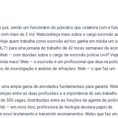
 juiz, sendo um funcionário do judiciário que colabora com a fun
e com mais de 2 mil. Webconheça mais sobre o cargo escrivão ad
ra. Hoje quem trabalha como escrivão ad hoc ganha em média um sa
56,71 para uma jornada de trabalho de 42 horas semanais de aco
Web — com dúvidas sobre o cargo de escrivão polícia civil? Veja
ntenda mais! Web — o escrivão é um profissional que atua na políc
os de investigação e análise de infrações. Web — o que faz um
or uma ampla gama de atividades fundamentais para garantir. We
erenças entre as duas profissões e a importância do seu trabalho
de 500 vagas, distribuídas entre as funções de agente de polici
. Web — em novo livro, professora de teologia destaca papel de
ir novo testamento e transmitir ensinamentos. Webo que faz um