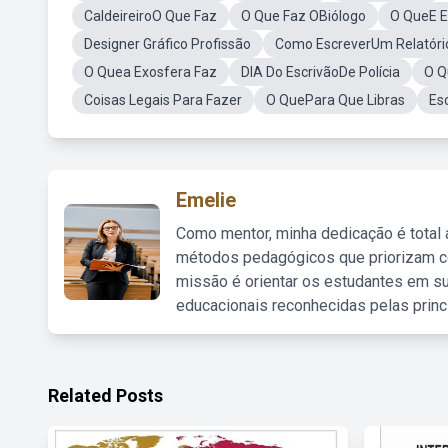
CaldeireiroO Que Faz
O Que Faz OBiólogo
O QueE E
Designer Gráfico Profissão
Como EscreverUm Relatóri
O Quea Exosfera Faz
DIA Do EscrivãoDe Polícia
O Q
Coisas Legais Para Fazer
O QuePara Que Libras
Esc
Emelie
Como mentor, minha dedicação é total
métodos pedagógicos que priorizam co
missão é orientar os estudantes em su
educacionais reconhecidas pelas princ
Related Posts