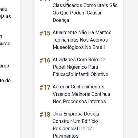
Classificados Como úteis São
Leia
Os Que Podem Causar
ja as
Doença
#15
Atualmente Não Há Mantos
m
Tupinambás Nos Acervos
curso
Museológicos No Brasil
#16
Atividades Com Rolo De
cargo
Papel Higiênico Para
Educação Infantil Objetivo
to de
#17
Agregar Conhecimentos
Visando Melhoria Contínua
Nos Processos Internos
#18
Uma Empresa Deseja
Construir Um Edifício
Residencial De 12
Pavimentos