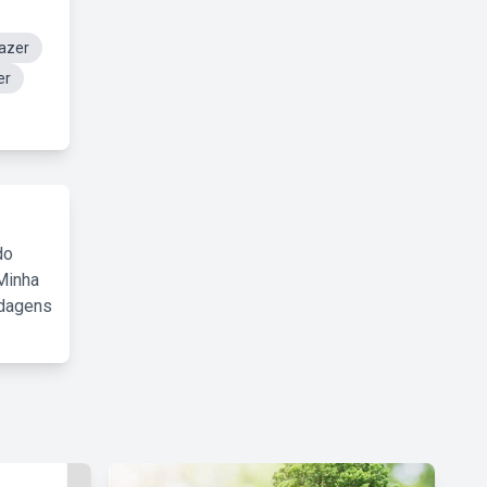
azer
er
do
Minha
rdagens