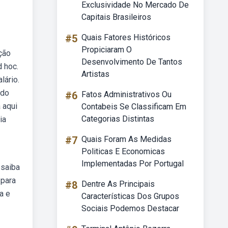
Exclusividade No Mercado De
Capitais Brasileiros
#5
Quais Fatores Históricos
Propiciaram O
ção
Desenvolvimento De Tantos
 hoc.
Artistas
lário.
rdo
#6
Fatos Administrativos Ou
 aqui
Contabeis Se Classificam Em
Categorias Distintas
ia
#7
Quais Foram As Medidas
Politicas E Economicas
Implementadas Por Portugal
bsaiba
 para
#8
Dentre As Principais
a e
Características Dos Grupos
Sociais Podemos Destacar