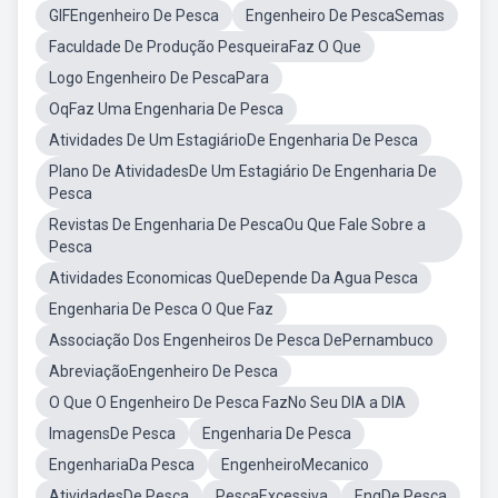
GIFEngenheiro De Pesca
Engenheiro De PescaSemas
Faculdade De Produção PesqueiraFaz O Que
Logo Engenheiro De PescaPara
OqFaz Uma Engenharia De Pesca
Atividades De Um EstagiárioDe Engenharia De Pesca
Plano De AtividadesDe Um Estagiário De Engenharia De
Pesca
Revistas De Engenharia De PescaOu Que Fale Sobre a
Pesca
Atividades Economicas QueDepende Da Agua Pesca
Engenharia De Pesca O Que Faz
Associação Dos Engenheiros De Pesca DePernambuco
AbreviaçãoEngenheiro De Pesca
O Que O Engenheiro De Pesca FazNo Seu DIA a DIA
ImagensDe Pesca
Engenharia De Pesca
EngenhariaDa Pesca
EngenheiroMecanico
AtividadesDe Pesca
PescaExcessiva
EngDe Pesca