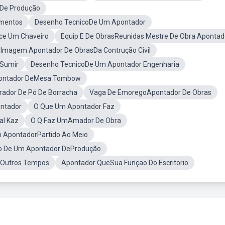
De Produção
amentos
Desenho TecnicoDe Um Apontador
ce Um Chaveiro
Equip E De ObrasReunidas Mestre De Obra Apontad
Imagem Apontador De ObrasDa Contrução Civil
 Sumir
Desenho TecnicoDe Um Apontador Engenharia
pontador DeMesa Tombow
rador De Pó De Borracha
Vaga De EmoregoApontador De Obras
ntador
O Que Um Apontador Faz
al Kaz
O Q Faz UmAmador De Obra
m ApontadorPartido Ao Meio
io De Um Apontador DeProdução
 Outros Tempos
Apontador QueSua Funçao Do Escritorio