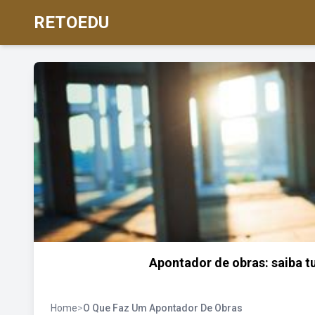
RETOEDU
Apontador de obras: saiba t
Home
>
O Que Faz Um Apontador De Obras