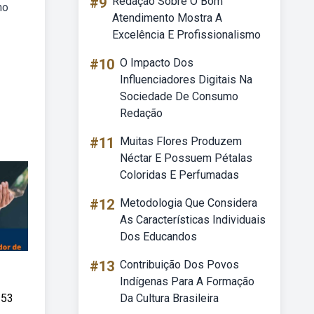
#9
Redação Sobre O Bom
no
Atendimento Mostra A
Excelência E Profissionalismo
#10
O Impacto Dos
Influenciadores Digitais Na
Sociedade De Consumo
Redação
#11
Muitas Flores Produzem
Néctar E Possuem Pétalas
Coloridas E Perfumadas
#12
Metodologia Que Considera
As Características Individuais
Dos Educandos
#13
Contribuição Dos Povos
Indígenas Para A Formação
353
Da Cultura Brasileira