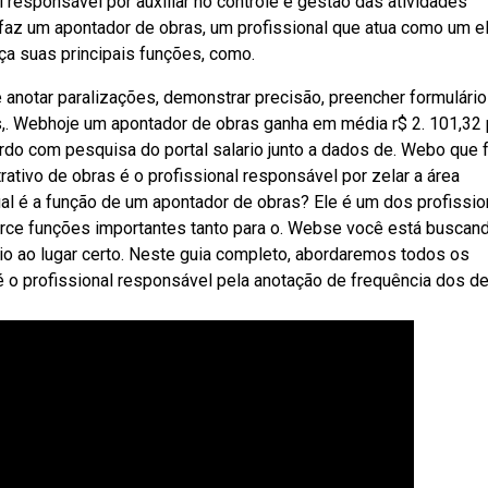
 responsável por auxiliar no controle e gestão das atividades
faz um apontador de obras, um profissional que atua como um e
eça suas principais funções, como.
notar paralizações, demonstrar precisão, preencher formulário
s,. Webhoje um apontador de obras ganha em média r$ 2. 101,32 
rdo com pesquisa do portal salario junto a dados de. Webo que 
ativo de obras é o profissional responsável por zelar a área
al é a função de um apontador de obras? Ele é um dos profissio
erce funções importantes tanto para o. Webse você está buscan
io ao lugar certo. Neste guia completo, abordaremos todos os
 o profissional responsável pela anotação de frequência dos d