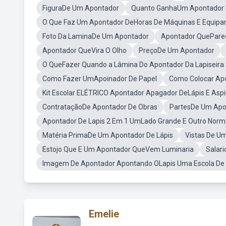
FiguraDe Um Apontador
Quanto GanhaUm Apontador 
O Que Faz Um Apontador DeHoras De Máquinas E Equip
Foto Da LaminaDe Um Apontador
Apontador QuePare
Apontador QueVira O Olho
PreçoDe Um Apontador
O QueFazer Quando a Lâmina Do Apontador Da Lapiseira
Como Fazer UmApoinador De Papel
Como Colocar A
Kit Escolar ELÉTRICO Apontador Apagador DeLápis E Aspi
ContrataçãoDe Apontador De Obras
PartesDe Um Apo
Apontador De Lapis 2 Em 1 UmLado Grande E Outro Norm
Matéria PrimaDe Um Apontador De Lápis
Vistas De U
Estojo Que E Um Apontador QueVem Luminaria
Salar
Imagem De Apontador Apontando OLapis Uma Escola De
Emelie