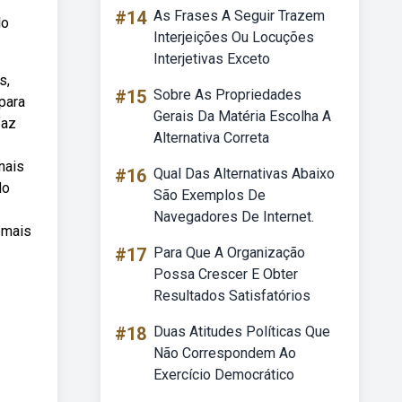
#14
As Frases A Seguir Trazem
lo
Interjeições Ou Locuções
Interjetivas Exceto
s,
#15
Sobre As Propriedades
para
Gerais Da Matéria Escolha A
faz
Alternativa Correta
nais
#16
Qual Das Alternativas Abaixo
do
São Exemplos De
Navegadores De Internet.
emais
#17
Para Que A Organização
Possa Crescer E Obter
Resultados Satisfatórios
#18
Duas Atitudes Políticas Que
Não Correspondem Ao
Exercício Democrático