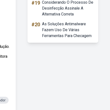
#19
Considerando O Processo De
Desinfecção Assinale A
Alternativa Correta
#20
As Soluções Antimalware
Fazem Uso De Várias
Ferramentas Para Checagem
dução.
itora
ador