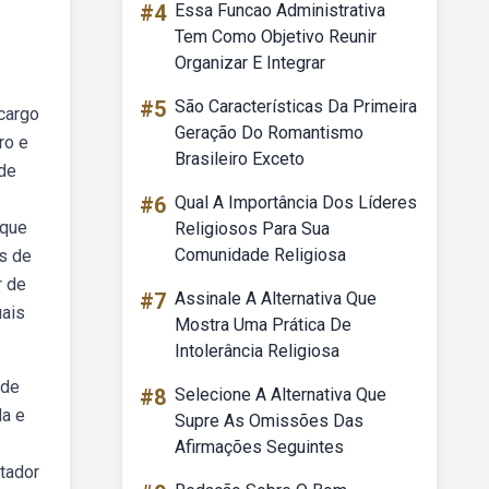
#4
Essa Funcao Administrativa
Tem Como Objetivo Reunir
Organizar E Integrar
#5
São Características Da Primeira
 cargo
Geração Do Romantismo
ro e
Brasileiro Exceto
 de
#6
Qual A Importância Dos Líderes
 que
Religiosos Para Sua
Comunidade Religiosa
ns de
r de
#7
Assinale A Alternativa Que
uais
Mostra Uma Prática De
Intolerância Religiosa
 de
#8
Selecione A Alternativa Que
da e
Supre As Omissões Das
Afirmações Seguintes
tador