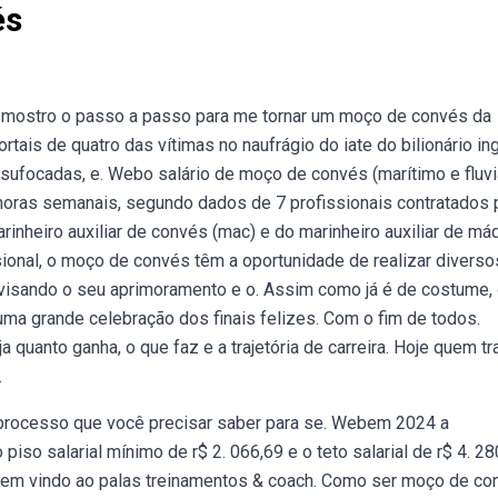
és
mostro o passo a passo para me tornar um moço de convés da
tais de quatro das vítimas no naufrágio do iate do bilionário in
m sufocadas, e. Webo salário de moço de convés (marítimo e fluvi
horas semanais, segundo dados de 7 profissionais contratados p
inheiro auxiliar de convés (mac) e do marinheiro auxiliar de má
ional, o moço de convés têm a oportunidade de realizar diverso
, visando o seu aprimoramento e o. Assim como já é de costume,
uma grande celebração dos finais felizes. Com o fim de todos.
uanto ganha, o que faz e a trajetória de carreira. Hoje quem tr
.
 processo que você precisar saber para se. Webem 2024 a
so salarial mínimo de r$ 2. 066,69 e o teto salarial de r$ 4. 28
em vindo ao palas treinamentos & coach. Como ser moço de co