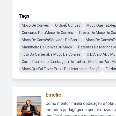
Tags
Moço De Convés
O QueÉ Convés
Moço Que FazRep
Concurso ParaMoço De Convés
ProvasDe Moço De Co
Moço De ConvésSão João Da Barra
Moço De ConvésFot
Marinheiro De ConvésOu Moço
Patentes Da Marinha 
Foto Da CarteiraDe Moço De Convés
O DIA a DIADo Mo
Como Realizar a Cambagem De Taifeiro Marítimo ParaM
Moco QueFoi Fazer Prova De Heteroidentificaçã
Farda
Emelie
Como mentor, minha dedicação é total
métodos pedagógicos que priorizam co
missão é orientar os estudantes em su