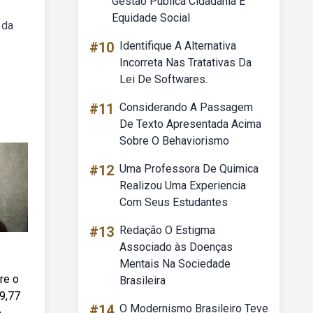
Gestão Pública Cidadania E
Equidade Social
 da
#10
Identifique A Alternativa
Incorreta Nas Tratativas Da
Lei De Softwares.
#11
Considerando A Passagem
De Texto Apresentada Acima
Sobre O Behaviorismo
#12
Uma Professora De Quimica
Realizou Uma Experiencia
Com Seus Estudantes
#13
Redação O Estigma
Associado às Doenças
Mentais Na Sociedade
re o
Brasileira
49,77
#14
O Modernismo Brasileiro Teve
o