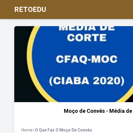
RETOEDU
Moço de Convés - Média de
Home
>
O Que Faz O Moço De Convés