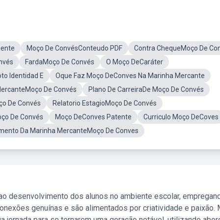
ente
Moço De ConvésConteudo PDF
Contra ChequeMoço De Co
nvés
FardaMoço De Convés
O Moço DeCaráter
o Identidad E
Oque Faz Moço DeConves Na Marinha Mercante
MercanteMoço De Convés
Plano De CarreiraDe Moço De Convés
ço De Convés
Relatorio EstagioMoço De Convés
oço De Convés
Moço DeConves Patente
Curriculo Moço DeCoves
mento Da Marinha MercanteMoço De Conves
 ao desenvolvimento dos alunos no ambiente escolar, empregan
nexões genuínas e são alimentados por criatividade e paixão. 
a jornada para se tornarem uma geração notável, utilizando abo