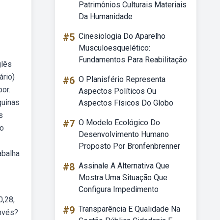
Patrimônios Culturais Materiais
Da Humanidade
#5
Cinesiologia Do Aparelho
Musculoesquelético:
Fundamentos Para Reabilitação
glês
ário)
#6
O Planisfério Representa
or.
Aspectos Políticos Ou
quinas
Aspectos Físicos Do Globo
s
#7
O Modelo Ecológico Do
 o
Desenvolvimento Humano
Proposto Por Bronfenbrenner
abalha
#8
Assinale A Alternativa Que
Mostra Uma Situação Que
Configura Impedimento
0,28,
#9
Transparência E Qualidade Na
nvés?