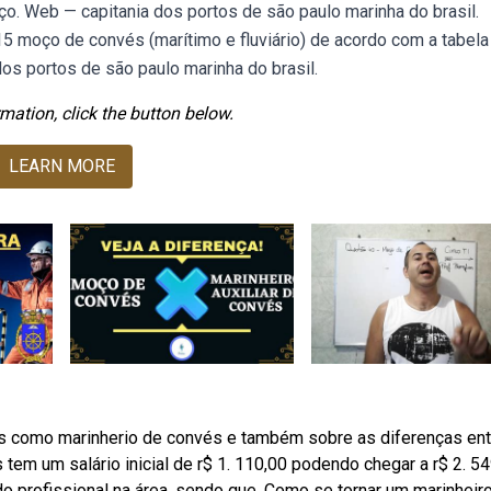
o. Web — capitania dos portos de são paulo marinha do brasil.
 moço de convés (marítimo e fluviário) de acordo com a tabela
os portos de são paulo marinha do brasil.
mation, click the button below.
LEARN MORE
os como marinherio de convés e também sobre as diferenças ent
em um salário inicial de r$ 1. 110,00 podendo chegar a r$ 2. 5
 profissional na área, sendo que. Como se tornar um marinheir