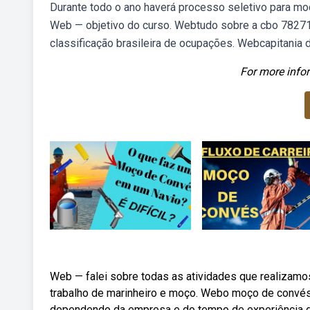
Durante todo o ano haverá processo seletivo para moç
Web — objetivo do curso. Webtudo sobre a cbo 782715
classificação brasileira de ocupações. Webcapitania d
For more infor
Web — falei sobre todas as atividades que realizam
trabalho de marinheiro e moço. Webo moço de convés t
dependendo da empresa e do tempo de experiência do