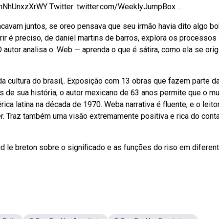
=nNhUnxzXrWY Twitter: twitter.com/WeeklyJumpBox ...
ncavam juntos, se oreo pensava que seu irmão havia dito algo b
rir é preciso, de daniel martins de barros, explora os processos
 autor analisa o. Web — aprenda o que é sátira, como ela se orig
da cultura do brasil,. Exposição com 13 obras que fazem parte d
s de sua história, o autor mexicano de 63 anos permite que o m
ica latina na década de 1970. Weba narrativa é fluente, e o leitor
cer. Traz também uma visão extremamente positiva e rica do cont
 le breton sobre o significado e as funções do riso em diferen