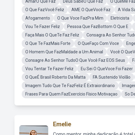
AmarO Que Faz
Deus SabeO Que Faz
O QueMe Faz
O Que FazVocê Feliz
AME O QueVocê Faz
A Vida S
Afogamento
O Que Voce FazPra Mim
Eletricista
Vou Te Fazer Feliz
Pessoa Que FazBottom O Que E
Faça Mais O QueTe Faz Feliz
Consagra Ao Senhor Tud
O Que Te FazMais Forte
O QueFaço Com Voce
Enge
O Homem Que FazMaldade a Um Animal
Você O QueV
Consagre Ao Senhor TudoO Que Você Faz EOS Seus
F
Vou Tentar Te Fazer Feliz
Eu Sei O QueVoce Foi Fazer
O QueÉ Brasil Roberto Da Matta
FA Sustenido Violão
Imagem Tudo Que Te FazFeliz É Extraiordinario
Imagen
Frases Para Quem FazExercício Físico Motivaçao
So D
Emelie
Como mentor, minha dedicação é total