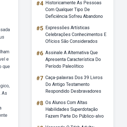
#4
Historicamente As Pessoas
Com Qualquer Tipo De
Deficiência Sofreu Abandono
#5
Expressões Artísticas
isada
Celebrações Conhecimentos E
eus
Ofícios São Considerados
alham
#6
Assinale A Alternativa Que
vel e
Apresenta Característica Do
Período Paleolítico
o que
#7
Caça-palavras Dos 39 Livros
Do Antigo Testamento
gico,
Respondido Desbravadores
. As
#8
Os Alunos Com Altas
a
Habilidades Superdotação
ente
Fazem Parte Do Público-alvo