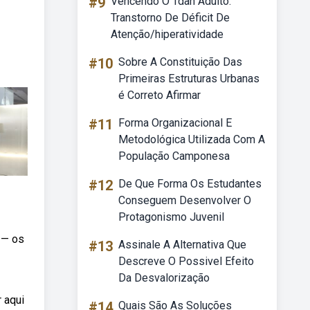
#9
Vencendo O Tdah Adulto:
Transtorno De Déficit De
Atenção/hiperatividade
#10
Sobre A Constituição Das
Primeiras Estruturas Urbanas
é Correto Afirmar
#11
Forma Organizacional E
Metodológica Utilizada Com A
População Camponesa
#12
De Que Forma Os Estudantes
Conseguem Desenvolver O
Protagonismo Juvenil
 — os
#13
Assinale A Alternativa Que
Descreve O Possivel Efeito
Da Desvalorização
 aqui
#14
Quais São As Soluções