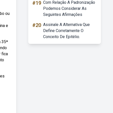
#19
Com Relação A Padronização
Podemos Considerar As
obo ou
Seguintes Afirmações
#20
Assinale A Alternativa Que
ina e
Define Corretamente O
Conceito De Epitélio.
a 35ª
undo
 fica
ato
tes