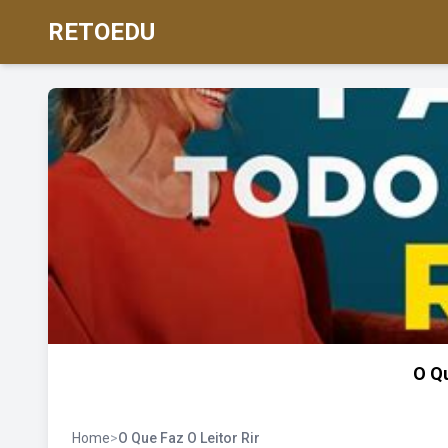
RETOEDU
O Qu
Home
>
O Que Faz O Leitor Rir