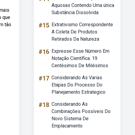
Aquosas Contendo Uma única
 mais
Substância Dissolvida
o que
am tão
#15
Extrativismo Correspondente
A Coleta De Produtos
Retirados Da Natureza
#16
Expresse Esse Número Em
Notação Científica. 19
Centésimos De Milésimos
#17
Considerando As Varias
Etapas Do Processo Do
Planejamento Estrategico
#18
Considerando As
Combinações Possíveis Do
Novo Sistema De
Emplacamento