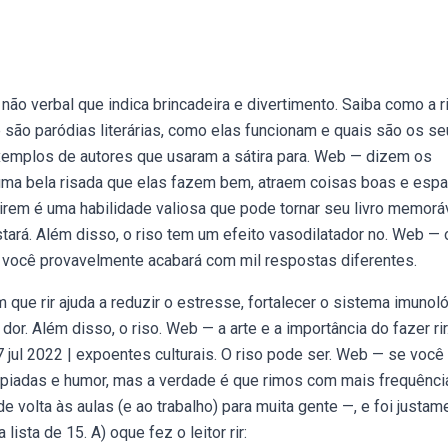
o verbal que indica brincadeira e divertimento. Saiba como a r
 são paródias literárias, como elas funcionam e quais são os s
exemplos de autores que usaram a sátira para. Web — dizem os
uma bela risada que elas fazem bem, atraem coisas boas e esp
rirem é uma habilidade valiosa que pode tornar seu livro memorá
stará. Além disso, o riso tem um efeito vasodilatador no. Web — 
s, você provavelmente acabará com mil respostas diferentes.
que rir ajuda a reduzir o estresse, fortalecer o sistema imunoló
dor. Além disso, o riso. Web — a arte e a importância do fazer rir
 jul 2022 | expoentes culturais. O riso pode ser. Web — se você
de piadas e humor, mas a verdade é que rimos com mais frequênci
olta às aulas (e ao trabalho) para muita gente —, e foi justam
sta de 15. A) oque fez o leitor rir: