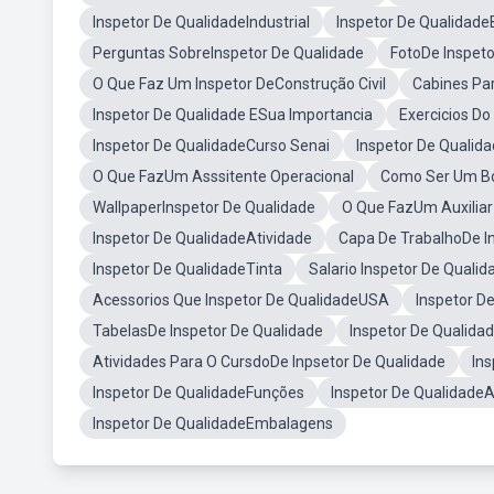
Inspetor De QualidadeIndustrial
Inspetor De Qualidad
Perguntas SobreInspetor De Qualidade
FotoDe Inspeto
O Que Faz Um Inspetor DeConstrução Civil
Cabines Pa
Inspetor De Qualidade ESua Importancia
Exercicios Do
Inspetor De QualidadeCurso Senai
Inspetor De Quali
O Que FazUm Asssitente Operacional
Como Ser Um Bo
WallpaperInspetor De Qualidade
O Que FazUm Auxiliar 
Inspetor De QualidadeAtividade
Capa De TrabalhoDe I
Inspetor De QualidadeTinta
Salario Inspetor De Qualid
Acessorios Que Inspetor De QualidadeUSA
Inspetor D
TabelasDe Inspetor De Qualidade
Inspetor De Qualida
Atividades Para O CursdoDe Inpsetor De Qualidade
In
Inspetor De QualidadeFunções
Inspetor De QualidadeA
Inspetor De QualidadeEmbalagens