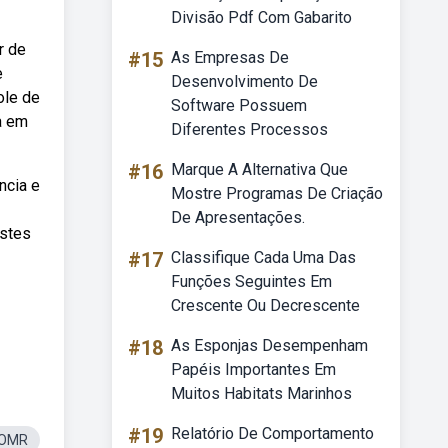
Divisão Pdf Com Gabarito
r de
#15
As Empresas De
e
Desenvolvimento De
ole de
Software Possuem
a em
Diferentes Processos
#16
Marque A Alternativa Que
ncia e
Mostre Programas De Criação
De Apresentações.
estes
#17
Classifique Cada Uma Das
Funções Seguintes Em
Crescente Ou Decrescente
#18
As Esponjas Desempenham
Papéis Importantes Em
Muitos Habitats Marinhos
#19
Relatório De Comportamento
 OMR