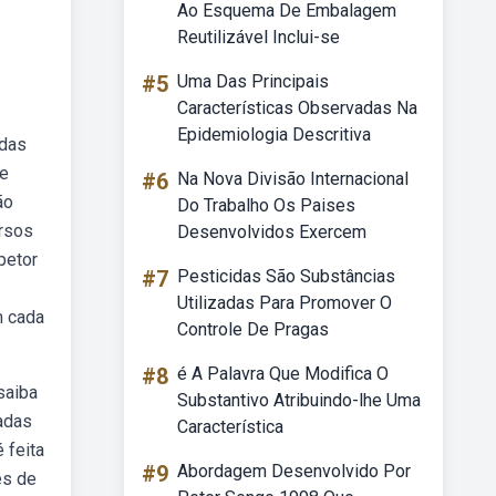
Ao Esquema De Embalagem
Reutilizável Inclui-se
#5
Uma Das Principais
Características Observadas Na
Epidemiologia Descritiva
idas
de
#6
Na Nova Divisão Internacional
ão
Do Trabalho Os Paises
ursos
Desenvolvidos Exercem
petor
#7
Pesticidas São Substâncias
Utilizadas Para Promover O
m cada
Controle De Pragas
#8
é A Palavra Que Modifica O
saiba
Substantivo Atribuindo-lhe Uma
adas
Característica
 feita
#9
Abordagem Desenvolvido Por
es de