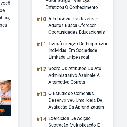
Peter Senge 1998 Que
o você
Enfatizou O Conhecimento
 de
ícia,
#10
A Educacao De Jovens E
usca
Adultos Busca Oferecer
Oportunidades Educacionais
#11
Transformação De Empresário
Individual Em Sociedade
Limitada Unipessoal
#12
Sobre Os Atributos Do Ato
Administrativo Assinale A
Alternativa Correta
#13
O Estudioso Comenius
Desenvolveu Uma Ideia De
Avaliação Da Aprendizagem
#14
Exercícios De Adição
Subtração Multiplicação E