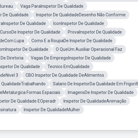
eBureau
Vaga ParaInspetor De Qualidade
r De Qualidade
Inspetor De QualidadeDesenho Não Conforme
raInspetor De Qualidade
IconInspetor De Qualidade
 CursoDe Inspetor De Qualidade
ProvaInspetor De Qualidade
dadeCom Lupa
Como E a RoupaDe Inspetor De Qualidade
mInspetor De Qualidade
O QueUm Auxiliar Operacional Faz
De Diretoria
Vagas De EmpregoInspetor De Qualidade
nspetor De Qualidade
Tecnico EmQualidade
adeNivel 3
CBO Inspetor De Qualidade DeAlimentos
e QualidadeTrabalhando
Salario De InspetorDa Qualidade Em Frigorif
deMetalurgica Formas Espaciais
ImagensDe Inspetor De Qualidade
spetor De Qualidade EOperadr
Inspetor De QualidadeAnimação
sinatura
Inspetor De QualidadeMulher