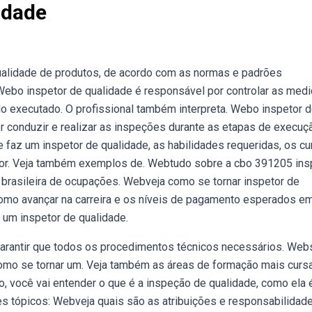
idade
ualidade de produtos, de acordo com as normas e padrões
Webo inspetor de qualidade é responsável por controlar as med
 executado. O profissional também interpreta. Webo inspetor 
or conduzir e realizar as inspeções durante as etapas de execuç
e faz um inspetor de qualidade, as habilidades requeridas, os c
etor. Veja também exemplos de. Webtudo sobre a cbo 391205 ins
 brasileira de ocupações. Webveja como se tornar inspetor de
 como avançar na carreira e os níveis de pagamento esperados e
 um inspetor de qualidade.
garantir que todos os procedimentos técnicos necessários. Web
como se tornar um. Veja também as áreas de formação mais curs
 você vai entender o que é a inspeção de qualidade, como ela é
s tópicos: Webveja quais são as atribuições e responsabilidad