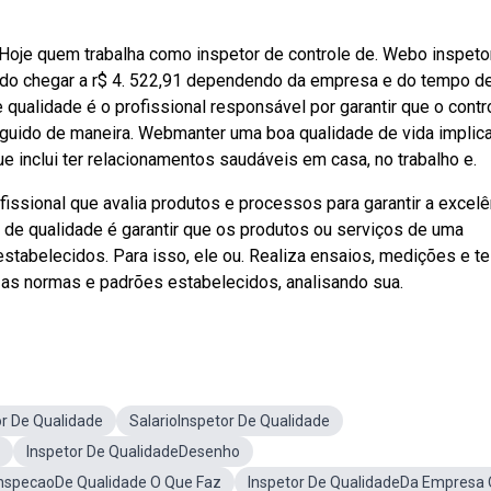
ra. Hoje quem trabalha como inspetor de controle de. Webo inspeto
dendo chegar a r$ 4. 522,91 dependendo da empresa e do tempo d
e qualidade é o profissional responsável por garantir que o contr
uido de maneira. Webmanter uma boa qualidade de vida implic
ue inclui ter relacionamentos saudáveis em casa, no trabalho e.
issional que avalia produtos e processos para garantir a excelê
r de qualidade é garantir que os produtos ou serviços de uma
abelecidos. Para isso, ele ou. Realiza ensaios, medições e t
 as normas e padrões estabelecidos, analisando sua.
or De Qualidade
SalarioInspetor De Qualidade
Inspetor De QualidadeDesenho
nspecaoDe Qualidade O Que Faz
Inspetor De QualidadeDa Empresa