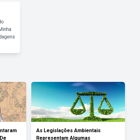
do
Minha
rdagens
ontaram
As Legislações Ambientais
 De
Representam Algumas