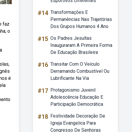
Esportivos Diferentes
#14
Transformações E
Permanências Nas Trajetórias
e faz
Dos Grupos Humanos 4 Ano
ha, o
#15
Os Padres Jesuítas
Inauguraram A Primeira Forma
la
De Educação Brasileira
olas,
#16
Transitar Com O Veículo
ignês
Derramando Combustível Ou
unos é
Lubrificante Na Via
ela
#17
Protagonismo Juvenil
Adolescência Educação E
mento
Participação Democrática
#18
Festividade Decoração De
Igreja Evangelica Para
Congresso De Senhoras