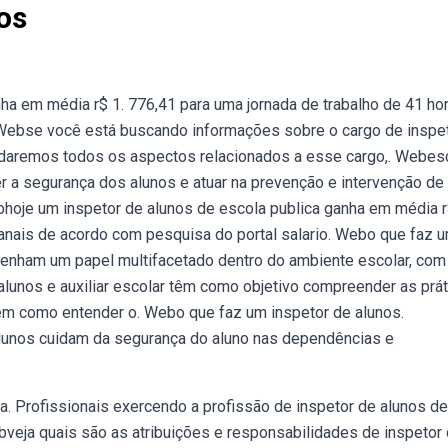
os
ha em média r$ 1. 776,41 para uma jornada de trabalho de 41 ho
 Webse você está buscando informações sobre o cargo de inspe
bordaremos todos os aspectos relacionados a esse cargo,. Webes
 a segurança dos alunos e atuar na prevenção e intervenção de
bhoje um inspetor de alunos de escola publica ganha em média r
anais de acordo com pesquisa do portal salario. Webo que faz 
enham um papel multifacetado dentro do ambiente escolar, co
alunos e auxiliar escolar têm como objetivo compreender as prá
bem como entender o. Webo que faz um inspetor de alunos.
alunos cuidam da segurança do aluno nas dependências e
. Profissionais exercendo a profissão de inspetor de alunos de
bveja quais são as atribuições e responsabilidades de inspetor