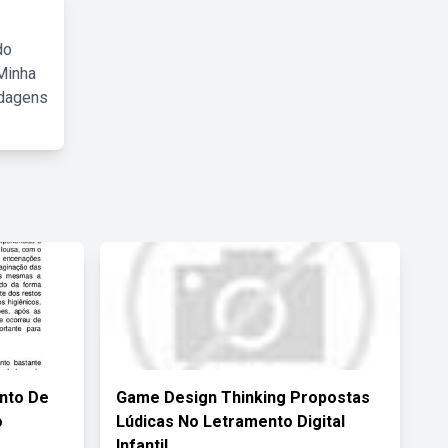
do
Minha
rdagens
nto De
Game Design Thinking Propostas
o
Lúdicas No Letramento Digital
Infantil