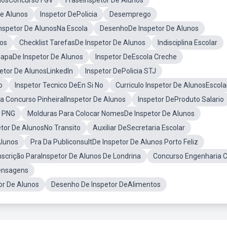
unosConcurso FGV
FraseInspetor De Alunos
e Alunos
Inspetor DePolicia
Desemprego
nspetor De AlunosNa Escola
DesenhoDe Inspetor De Alunos
nos
Checklist TarefasDe Inspetor De Alunos
Indisciplina Escolar
apaDe Inspetor De Alunos
Inspetor DeEscola Creche
tor De AlunosLinkedIn
Inspetor DePolicia STJ
o
Inspetor Tecnico DeEn Si No
Curriculo Inspetor De AlunosEscola
la Concurso PinheiralInspetor De Alunos
Inspetor DeProduto Salario
o PNG
Molduras Para Colocar NomesDe Inspetor De Alunos
tor De AlunosNo Transito
Auxiliar DeSecretaria Escolar
Alunos
Pra Da PubliconsultDe Inspetor De Alunos Porto Feliz
nscrição ParaInspetor De Alunos De Londrina
Concurso Engenharia Ci
ensagens
tor De Alunos
Desenho De Inspetor DeAlimentos