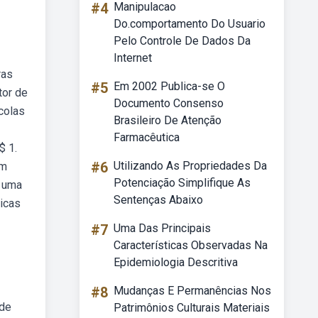
#4
Manipulacao
Do.comportamento Do Usuario
Pelo Controle De Dados Da
Internet
ras
#5
Em 2002 Publica-se O
tor de
Documento Consenso
colas
Brasileiro De Atenção
Farmacêutica
$ 1.
#6
Utilizando As Propriedades Da
um
Potenciação Simplifique As
m uma
Sentenças Abaixo
ticas
#7
Uma Das Principais
Características Observadas Na
Epidemiologia Descritiva
#8
Mudanças E Permanências Nos
 de
Patrimônios Culturais Materiais