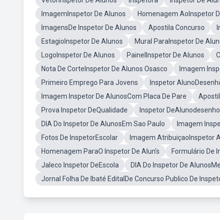
VetorInspetor De Alunos
Inspetora
Inspetor De Al
ImagemInspetor De Alunos
Homenagem AoInspetor D
ImagensDe Inspetor De Alunos
Apostila Concurso
I
EstagioInspetor De Alunos
Mural ParaInspetor De Alu
LogoInspetor De Alunos
PainelInspetor De Alunos
C
Nota De CorteInspetor De Alunos Osasco
Imagem Inspe
Primeiro Emprego Para Jovens
Inspetor AlunoDesenh
Imagem Inspetor De AlunosCom Placa De Pare
Aposti
Prova Inspetor DeQualidade
Inspetor DeAlunodesenh
DIA Do Inspetor De AlunosEm Sao Paulo
Imagem Inspe
Fotos De InspetorEscolar
Imagem AtribuiçaoInspetor 
Homenagem ParaO Inspetor De Alun's
Formulário De I
Jaleco Inspetor DeEscola
DIA Do Inspetor De AlunosM
Jornal Folha De Ibaté EditalDe Concurso Publico De Inspe