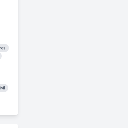
res
vil