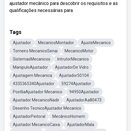
ajustador mecânico para descobrir os requisitos e as
qualificações necessárias para.
Tags
Ajustador
MecanicoMontador
AjusteMecanico
Torneiro MecanicoSenai
MecanicoMotor
SistemasMecanicos
IntrutorMecanico
ManipuloAjustador
AjustadorDe Vidro
Ajustagem Mecanica
Ajustador50104
4335365340Ajustador
59274Ajustador
PostliaAjustador Mecanico
94950Ajustador
Ajustador MecanicoNadir
AjustadorAa80473
Desenho TecnicoAjustador Mecanico
AjustadorPeitoral
MecânicoHomem
Ajustador MecanicoCaixa
AjustadorMala