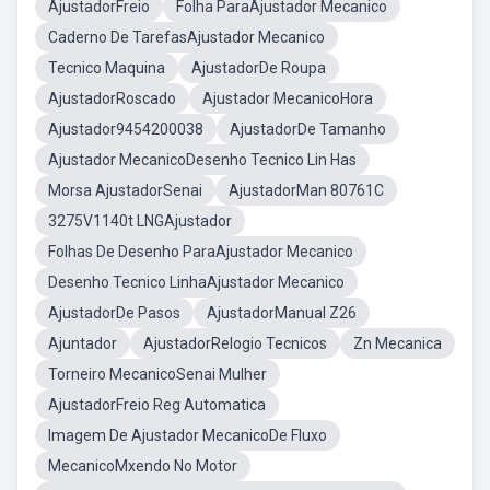
AjustadorFreio
Folha ParaAjustador Mecanico
Caderno De TarefasAjustador Mecanico
Tecnico Maquina
AjustadorDe Roupa
AjustadorRoscado
Ajustador MecanicoHora
Ajustador9454200038
AjustadorDe Tamanho
Ajustador MecanicoDesenho Tecnico Lin Has
Morsa AjustadorSenai
AjustadorMan 80761C
3275V1140t LNGAjustador
Folhas De Desenho ParaAjustador Mecanico
Desenho Tecnico LinhaAjustador Mecanico
AjustadorDe Pasos
AjustadorManual Z26
Ajuntador
AjustadorRelogio Tecnicos
Zn Mecanica
Torneiro MecanicoSenai Mulher
AjustadorFreio Reg Automatica
Imagem De Ajustador MecanicoDe Fluxo
MecanicoMxendo No Motor