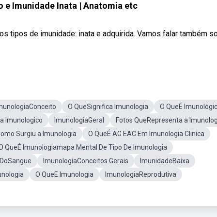
o e Imunidade Inata | Anatomia etc
s tipos de imunidade: inata e adquirida. Vamos falar também s
munologiaConceito
O QueSignifica Imunologia
O QueÉ Imunológi
a Imunologico
ImunologiaGeral
Fotos QueRepresenta a Imunolog
omo Surgiu a Imunologia
O QueÉ AG EAC Em Imunologia Clinica
O QueÉ Imunologiamapa Mental De Tipo De Imunologia
s DoSangue
ImunologiaConceitos Gerais
ImunidadeBaixa
unologia
O QueE Imunologia
ImunologiaReprodutiva