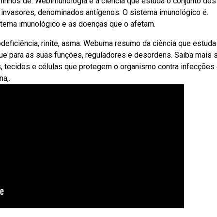
minhos de. Webimunologia é a ciência que estuda o conjunto dos
invasores, denominados antígenos. O sistema imunológico é.
stema imunológico e as doenças que o afetam.
odeficiência, rinite, asma. Webuma resumo da ciência que estuda
ue para as suas funções, reguladores e desordens. Saiba mais 
, tecidos e células que protegem o organismo contra infecções
a,.