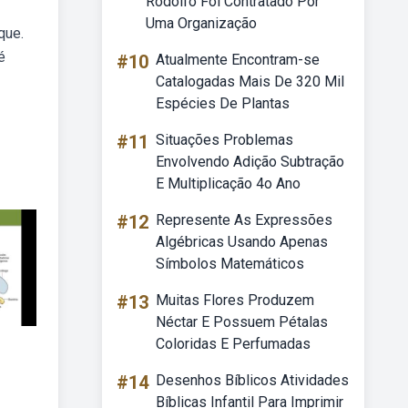
Rodolfo Foi Contratado Por
Uma Organização
que.
é
#10
Atualmente Encontram-se
Catalogadas Mais De 320 Mil
Espécies De Plantas
#11
Situações Problemas
Envolvendo Adição Subtração
E Multiplicação 4o Ano
#12
Represente As Expressões
Algébricas Usando Apenas
Símbolos Matemáticos
#13
Muitas Flores Produzem
Néctar E Possuem Pétalas
Coloridas E Perfumadas
#14
Desenhos Bíblicos Atividades
Bíblicas Infantil Para Imprimir