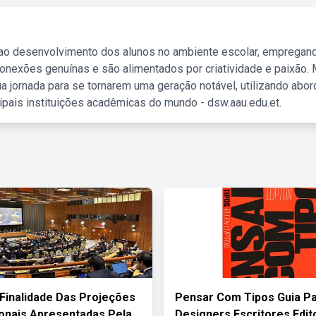
 ao desenvolvimento dos alunos no ambiente escolar, empregan
nexões genuínas e são alimentados por criatividade e paixão. 
a jornada para se tornarem uma geração notável, utilizando abo
ipais instituições acadêmicas do mundo - dsw.aau.edu.et.
 Finalidade Das Projeções
Pensar Com Tipos Guia P
onais Apresentadas Pela
Designers Escritores Edit