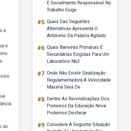
E Socialmente Responsável No
Trabalho Exige
#5
Quais Das Seguintes
Alternativas Apresenta O
s e
Antônimo Da Palavra Agitado
ia e
#6
Quais Barreiras Primárias E
smo.
Secundárias Exigidas Para Um
ao
Laboratório Nb3
#7
Onde Não Existir Sinalização
volve
Regulamentadora A Velocidade
Máxima Será De
que
#8
Dentre As Reivindicações Dos
tância
Pioneiros Da Educação Nova
Podemos Destacar
#9
Considere A Seguinte Situação
o do