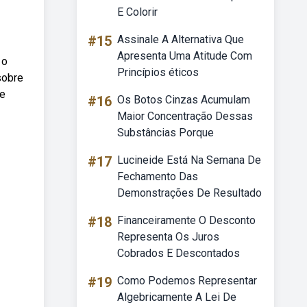
E Colorir
#15
Assinale A Alternativa Que
Apresenta Uma Atitude Com
 o
Princípios éticos
sobre
 e
#16
Os Botos Cinzas Acumulam
Maior Concentração Dessas
Substâncias Porque
#17
Lucineide Está Na Semana De
Fechamento Das
Demonstrações De Resultado
#18
Financeiramente O Desconto
Representa Os Juros
Cobrados E Descontados
#19
Como Podemos Representar
Algebricamente A Lei De