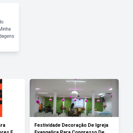
do
Minha
rdagens
ara
Festividade Decoração De Igreja
ores E
Evangelica Para Congresso De