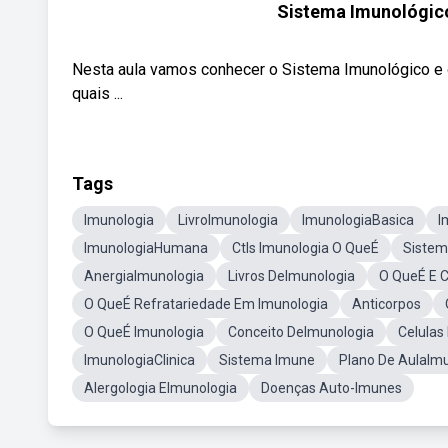
Sistema Imunológic
Nesta aula vamos conhecer o Sistema Imunológico e o
quais ...
Tags
Imunologia
LivroImunologia
ImunologiaBasica
I
ImunologiaHumana
Ctls Imunologia O QueÉ
Sistem
AnergiaImunologia
Livros DeImunologia
O QueÉ E C
O QueÉ Refratariedade Em Imunologia
Anticorpos
O QueÉ Imunologia
Conceito DeImunologia
Celula
ImunologiaClinica
Sistema Imune
Plano De AulaIm
Alergologia EImunologia
Doenças Auto-Imunes