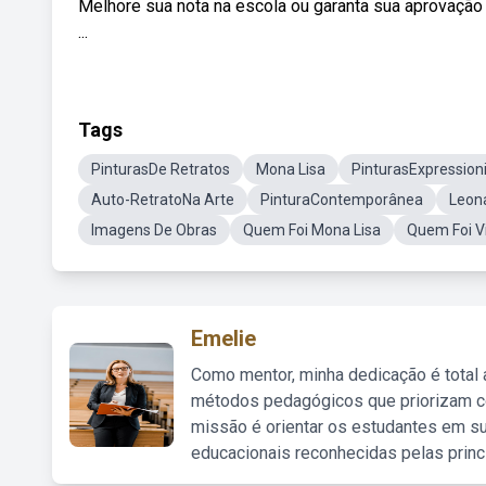
Melhore sua nota na escola ou garanta sua aprovação 
...
Tags
PinturasDe Retratos
Mona Lisa
PinturasExpression
Auto-RetratoNa Arte
PinturaContemporânea
Leona
Imagens De Obras
Quem Foi Mona Lisa
Quem Foi V
Emelie
Como mentor, minha dedicação é total
métodos pedagógicos que priorizam co
missão é orientar os estudantes em su
educacionais reconhecidas pelas princ