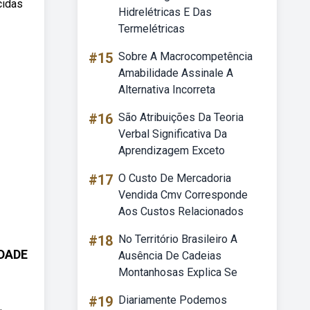
cidas
Hidrelétricas E Das
Termelétricas
#15
Sobre A Macrocompetência
Amabilidade Assinale A
Alternativa Incorreta
#16
São Atribuições Da Teoria
Verbal Significativa Da
Aprendizagem Exceto
#17
O Custo De Mercadoria
Vendida Cmv Corresponde
Aos Custos Relacionados
#18
No Território Brasileiro A
IDADE
Ausência De Cadeias
Montanhosas Explica Se
#19
Diariamente Podemos