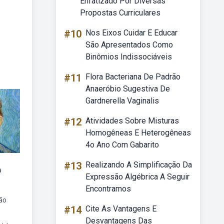
Enfatizado Por Diversas
Propostas Curriculares
.
#10
Nos Eixos Cuidar E Educar
São Apresentados Como
Binômios Indissociáveis
#11
Flora Bacteriana De Padrão
Anaeróbio Sugestiva De
Gardnerella Vaginalis
#12
Atividades Sobre Misturas
Homogêneas E Heterogêneas
4o Ano Com Gabarito
#13
Realizando A Simplificação Da
a
Expressão Algébrica A Seguir
Encontramos
ão
#14
Cite As Vantagens E
Desvantagens Das