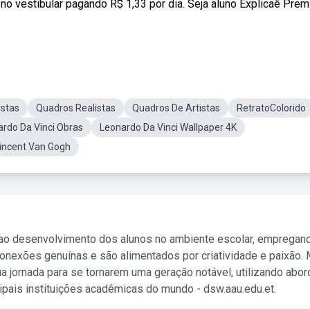
no vestibular pagando R$ 1,33 por dia. Seja aluno Explicaê Pre
istas
Quadros Realistas
Quadros De Artistas
RetratoColorido
rdo Da Vinci Obras
Leonardo Da Vinci Wallpaper 4K
incent Van Gogh
 ao desenvolvimento dos alunos no ambiente escolar, empregan
nexões genuínas e são alimentados por criatividade e paixão. 
a jornada para se tornarem uma geração notável, utilizando abo
ipais instituições acadêmicas do mundo - dsw.aau.edu.et.