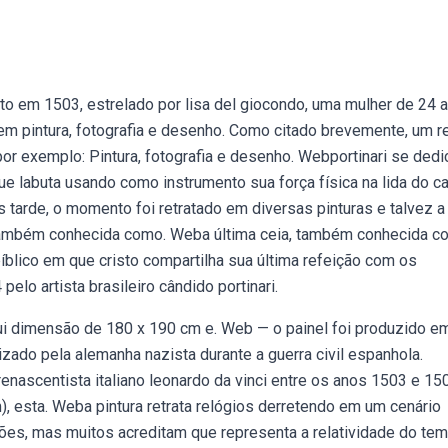
ito em 1503, estrelado por lisa del giocondo, uma mulher de 24 
em pintura, fotografia e desenho. Como citado brevemente, um re
por exemplo: Pintura, fotografia e desenho. Webportinari se dedi
 que labuta usando como instrumento sua força física na lida do 
is tarde, o momento foi retratado em diversas pinturas e talvez 
 também conhecida como. Weba última ceia, também conhecida 
íblico em que cristo compartilha sua última refeição com os
elo artista brasileiro cândido portinari.
sui dimensão de 180 x 190 cm e. Web — o painel foi produzido e
izado pela alemanha nazista durante a guerra civil espanhola.
nascentista italiano leonardo da vinci entre os anos 1503 e 15
esta. Weba pintura retrata relógios derretendo em um cenário
ções, mas muitos acreditam que representa a relatividade do tem