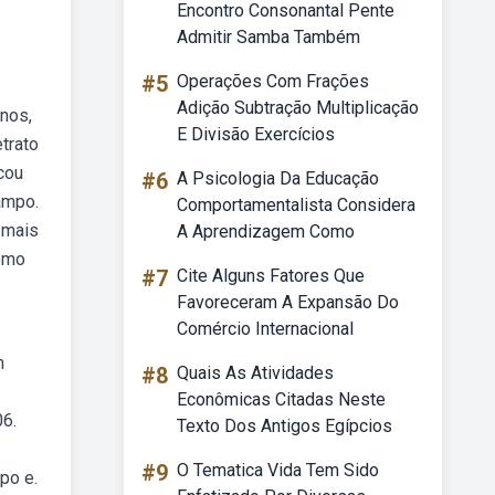
Encontro Consonantal Pente
Admitir Samba Também
#5
Operações Com Frações
Adição Subtração Multiplicação
anos,
E Divisão Exercícios
trato
cou
#6
A Psicologia Da Educação
campo.
Comportamentalista Considera
a mais
A Aprendizagem Como
como
#7
Cite Alguns Fatores Que
Favoreceram A Expansão Do
Comércio Internacional
m
#8
Quais As Atividades
Econômicas Citadas Neste
06.
Texto Dos Antigos Egípcios
#9
O Tematica Vida Tem Sido
po e.