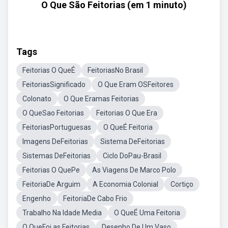
O Que São Feitorias (em 1 minuto)
Tags
Feitorias O QueÉ
FeitoriasNo Brasil
FeitoriasSignificado
O Que Eram OSFeitores
Colonato
O Que Eramas Feitorias
O QueSao Feitorias
Feitorias O Que Era
FeitoriasPortuguesas
O QueÉ Feitoria
Imagens DeFeitorias
Sistema DeFeitorias
Sistemas DeFeitorias
Ciclo DoPau-Brasil
Feitorias O QuePe
As Viagens De Marco Polo
FeitoriaDe Arguim
A Economia Colonial
Cortiço
Engenho
FeitoriaDe Cabo Frio
Trabalho Na Idade Media
O QueÉ Uma Feitoria
O QueFoi as Feitorias
Desenho De Um Vaso