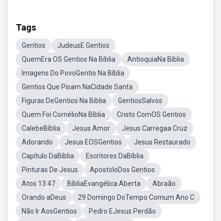
Tags
Gentios
JudeusE Gentios
QuemEra OS Gentios Na Bíblia
AntioquiaNa Bíblia
Imagens Do PovoGentio Na Bíblia
Gentios Que Pisam NaCidade Santa
Figuras DeGentios Na Biblia
GentiosSalvos
Quem Foi CornélioNa Bíblia
Cristo ComOS Gentios
CalebeBíblia
Jesus Amor
Jesus Carregaa Cruz
Adorando
Jesus EOSGentios
Jesus Restaurado
Capítulo DaBíblia
Escritores DaBíblia
Pinturas De Jesus
ApostoloDos Gentios
Atos 13 47
BíbliaEvangélica Aberta
Abraão
Orando aDeus
29 Domingo DoTempo Comum Ano C
Não Ir AosGentios
Pedro EJesus Perdão