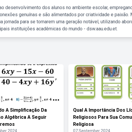
 ao desenvolvimento dos alunos no ambiente escolar, empregan
nexões genuínas e são alimentados por criatividade e paixão. 
a jornada para se tornarem uma geração notável, utilizando abo
ipais instituições acadêmicas do mundo - dsw.aau.edu.et.
do A Simplificação Da
Qual A Importância Dos Lí
o Algébrica A Seguir
Religiosos Para Sua Comu
aremos
Religiosa
ber 2024
07 September 2024