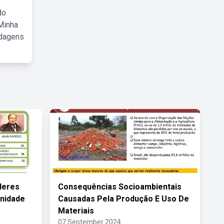
do
Minha
rdagens
deres
Consequências Socioambientais
nidade
Causadas Pela Produção E Uso De
Materiais
07 September 2024