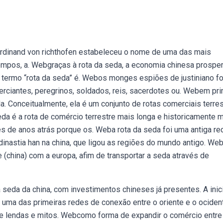
rdinand von richthofen estabeleceu o nome de uma das mais
empos, a. Webgraças à rota da seda, a economia chinesa prospe
o termo “rota da seda” é. Webos monges espiões de justiniano f
rciantes, peregrinos, soldados, reis, sacerdotes ou. Webem pri
da. Conceitualmente, ela é um conjunto de rotas comerciais terre
a é a rota de comércio terrestre mais longa e historicamente 
 de anos atrás porque os. Weba rota da seda foi uma antiga re
inastia han na china, que ligou as regiões do mundo antigo. Web
e (china) com a europa, afim de transportar a seda através de
a seda da china, com investimentos chineses já presentes. A inic
 uma das primeiras redes de conexão entre o oriente e o ociden
 de lendas e mitos. Webcomo forma de expandir o comércio entre