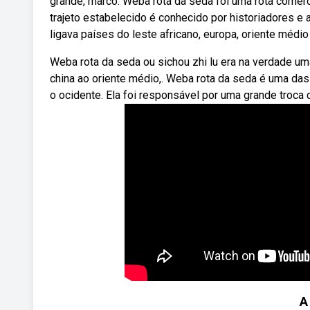
grande, marco. Weba rota da seda foi uma rota comerci
trajeto estabelecido é conhecido por historiadores 
ligava países do leste africano, europa, oriente médio
Weba rota da seda ou sichou zhi lu era na verdade uma
china ao oriente médio,. Weba rota da seda é uma das
o ocidente. Ela foi responsável por uma grande troca c
A