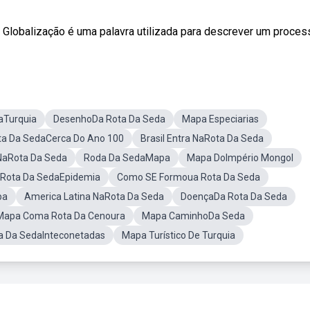
obalização é uma palavra utilizada para descrever um processo
aTurquia
DesenhoDa Rota Da Seda
Mapa Especiarias
ta Da SedaCerca Do Ano 100
Brasil Entra NaRota Da Seda
 NaRota Da Seda
Roda Da SedaMapa
Mapa DoImpério Mongol
Rota Da SedaEpidemia
Como SE Formoua Rota Da Seda
pa
America Latina NaRota Da Seda
DoençaDa Rota Da Seda
Mapa Coma Rota Da Cenoura
Mapa CaminhoDa Seda
a Da SedaInteconetadas
Mapa Turístico De Turquia