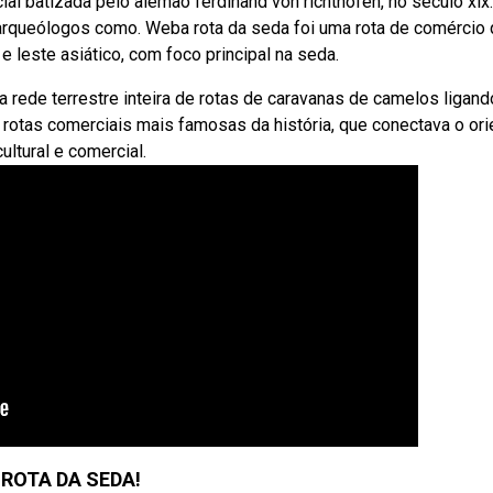
al batizada pelo alemão ferdinand von richthofen, no século xix
e arqueólogos como. Weba rota da seda foi uma rota de comércio
 e leste asiático, com foco principal na seda.
 rede terrestre inteira de rotas de caravanas de camelos ligand
 rotas comerciais mais famosas da história, que conectava o ori
ultural e comercial.
 ROTA DA SEDA!