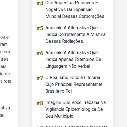
#4
Cite Aspectos Positivos E
Negativos Da Expansão
Mundial Dessas Corporações
#5
Assinale A Alternativa Que
Indica Corretamente A Mistura
rou e
Dessas Radiações.
oram
meiro
#6
Assinale A Alternativa Que
stres
Indica Apenas Exemplos De
Linguagem Não-verbal
mais
de de
#7
O Realismo Escola Literária
a rota
Cujo Principal Representante
Brasileiro Foi
#8
Imagine Que Voce Trabalha Na
iativa
Vigilancia Epidemiologica De
te,
Seu Municipio