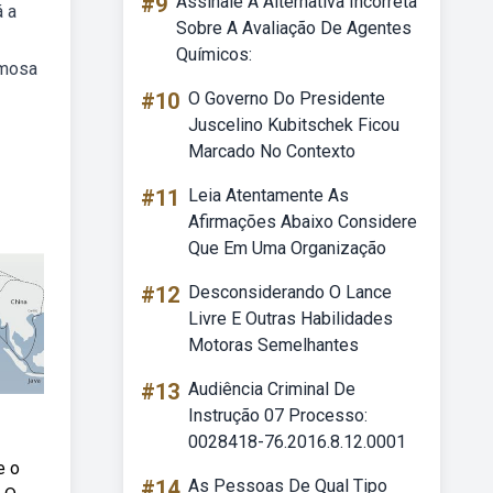
#9
Assinale A Alternativa Incorreta
á a
Sobre A Avaliação De Agentes
Químicos:
amosa
#10
O Governo Do Presidente
Juscelino Kubitschek Ficou
Marcado No Contexto
#11
Leia Atentamente As
Afirmações Abaixo Considere
Que Em Uma Organização
#12
Desconsiderando O Lance
Livre E Outras Habilidades
Motoras Semelhantes
#13
Audiência Criminal De
Instrução 07 Processo:
0028418-76.2016.8.12.0001
e o
#14
As Pessoas De Qual Tipo