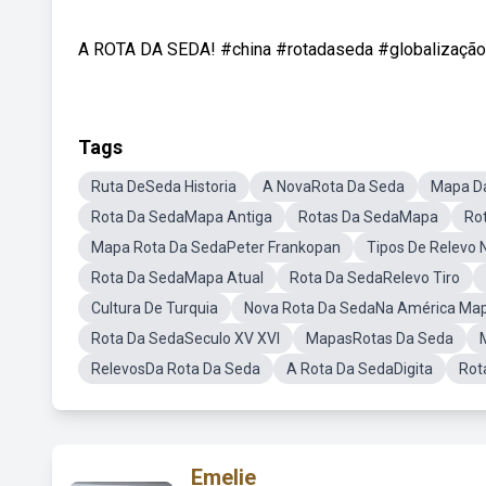
A ROTA DA SEDA! #china #rotadaseda #globalização Gl
Tags
Ruta DeSeda Historia
A NovaRota Da Seda
Mapa D
Rota Da SedaMapa Antiga
Rotas Da SedaMapa
Ro
Mapa Rota Da SedaPeter Frankopan
Tipos De Relevo
Rota Da SedaMapa Atual
Rota Da SedaRelevo Tiro
Cultura De Turquia
Nova Rota Da SedaNa América Ma
Rota Da SedaSeculo XV XVI
MapasRotas Da Seda
RelevosDa Rota Da Seda
A Rota Da SedaDigita
Rot
Emelie