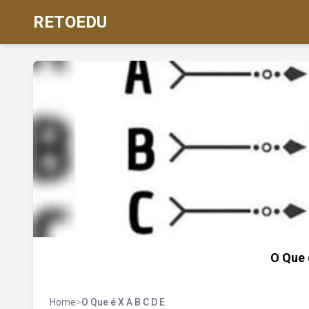
RETOEDU
O Que 
Home
>
O Que é X A B C D E