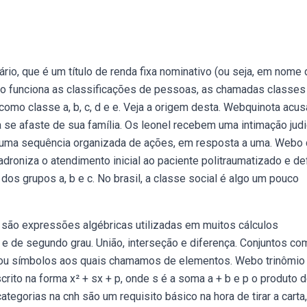
ário, que é um título de renda fixa nominativo (ou seja, em nome
 funciona as classificações de pessoas, as chamadas classes
 como classe a, b, c, d e e. Veja a origem desta. Webquinota acus
 se afaste de sua família. Os leonel recebem uma intimação judi
é uma sequência organizada de ações, em resposta a uma. Webo
oniza o atendimento inicial ao paciente politraumatizado e de
 dos grupos a, b e c. No brasil, a classe social é algo um pouco
são expressões algébricas utilizadas em muitos cálculos
e de segundo grau. União, interseção e diferença. Conjuntos co
ou símbolos aos quais chamamos de elementos. Webo trinômio
scrito na forma x² + sx + p, onde s é a soma a + b e p o produto d
 categorias na cnh são um requisito básico na hora de tirar a carta,