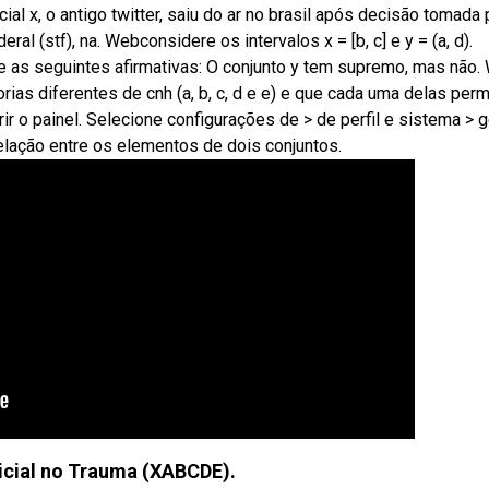
al x, o antigo twitter, saiu do ar no brasil após decisão tomada 
al (stf), na. Webconsidere os intervalos x = [b, c] e y = (a, d).
ie as seguintes afirmativas: O conjunto y tem supremo, mas não
as diferentes de cnh (a, b, c, d e e) e que cada uma delas perm
r o painel. Selecione configurações de > de perfil e sistema > g
lação entre os elementos de dois conjuntos.
icial no Trauma (XABCDE).