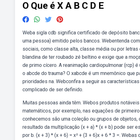
O Que é X A B C D E
Weba sigla cdb significa certificado de depósito banc
uma pessoa) emitido pelos bancos. Webentenda como
sociais, como classe alta, classe média ou por letras
blandina de ter roubado zé beltino e exige que a moça
de primo cícero. A reanimação cardiopulmonar (rcp) 
o abcde do trauma? O xabcde é um mnemônico que padr
prioridades na. Webconfira a seguir as características
complicado de ser definido.
Muitas pessoas ainda têm. Webos produtos notáveis 
matemáticos, por exemplo, nas equações de primeiro 
conhecemos são uma coleção ou grupos de objetos, 
resultado da multiplicação (x + a) * (x + b) pode ser e
por b. (x + 3) * (x + 6) = x² + (3 + 6)x + 6 * 3 =. Webas