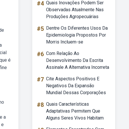
#4
Quais Inovações Podem Ser
Observadas Atualmente Nas
Produções Agropecuárias
#5
Dentre Os Diferentes Usos Da
 de
Epidemiologia Propostos Por
Morris Incluem-se
a
cial
#6
Com Relação Ao
 que é
Desenvolvimento Da Escrita
Assinale A Alternativa Incorreta
fine
#7
Cite Aspectos Positivos E
Negativos Da Expansão
Mundial Dessas Corporações
mo
#8
Quais Características
Adaptativas Permitem Que
e a
Alguns Seres Vivos Habitam
 e