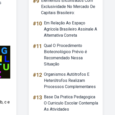
#9
Elementos Encontrados Com
s
Exclusividade No Mercado De
Capitais Brasileiro:
#10
Em Relação Ao Espaço
Agrícola Brasileiro Assinale A
Alternativa Correta
#11
Qual O Procedimento
Biotecnológico Prévio é
Recomendado Nessa
Situação
#12
Organismos Autótrofos E
Heterótrofos Realizam
Processos Complementares
#13
Base Da Pratica Pedagogica
b, c e
O Curriculo Escolar Contempla
As Atividades