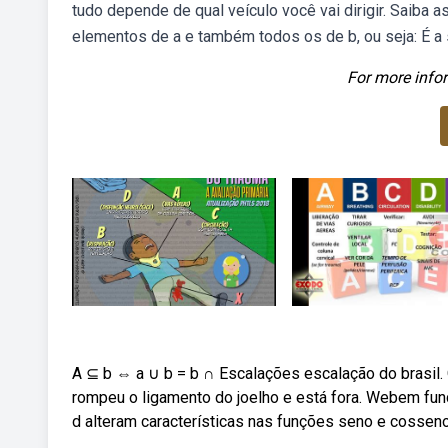
tudo depende de qual veículo você vai dirigir. Saiba 
elementos de a e também todos os de b, ou seja: É a
For more infor
A ⊆ b ⇔ a ∪ b = b ∩ Escalações escalação do brasil. 
rompeu o ligamento do joelho e está fora. Webem funçõ
d alteram características nas funções seno e cosseno