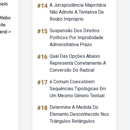
pelo
#14
A Jurisprudência Majoritária
Não Admite A Tentativa De
. Webo
Roubo Impróprio
ite
#15
Suspensão Dos Direitos
eral >
Políticos Por Improbidade
Administrativa Prazo
#16
Qual Das Opções Abaixo
Representa Corretamente A
Conversão Do Radical
#17
é Comum Coexistirem
Sequências Tipológicas Em
Um Mesmo Gênero Textual
#18
Determine A Medida Do
Elemento Desconhecido Nos
Triângulos Retângulos