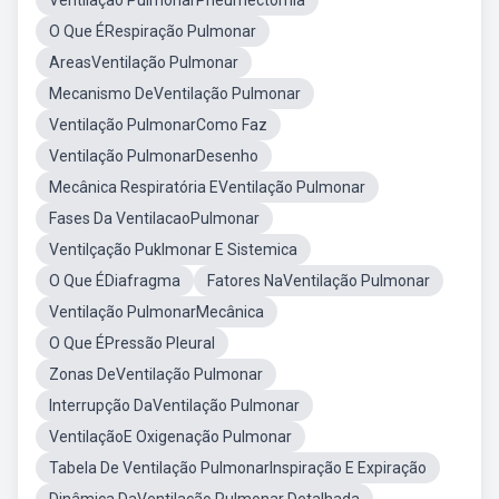
Ventilação PulmonarPneumectomia
O Que ÉRespiração Pulmonar
AreasVentilação Pulmonar
Mecanismo DeVentilação Pulmonar
Ventilação PulmonarComo Faz
Ventilação PulmonarDesenho
Mecânica Respiratória EVentilação Pulmonar
Fases Da VentilacaoPulmonar
Ventilçação Puklmonar E Sistemica
O Que ÉDiafragma
Fatores NaVentilação Pulmonar
Ventilação PulmonarMecânica
O Que ÉPressão Pleural
Zonas DeVentilação Pulmonar
Interrupção DaVentilação Pulmonar
VentilaçãoE Oxigenação Pulmonar
Tabela De Ventilação PulmonarInspiração E Expiração