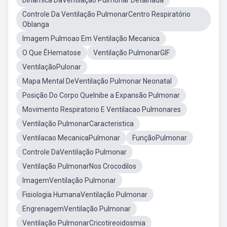
Dinâmica DaVentilação Pulmonar Detalhada
Controle Da Ventilação PulmonarCentro Respiratório
Oblanga
Imagem Pulmoao Em Ventilação Mecanica
O Que ÉHematose
Ventilação PulmonarGIF
VentilaçãoPulonar
Mapa Mental DeVentilação Pulmonar Neonatal
Posição Do Corpo QueInibe a Expansão Pulmonar
Movimento Respiratorio E Ventilacao Pulmonares
Ventilação PulmonarCaracteristica
Ventilacao MecanicaPulmonar
FunçãoPulmonar
Controle DaVentilação Pulmonar
Ventilação PulmonarNos Crocodilos
ImagemVentilação Pulmonar
Fisiologia HumanaVentilação Pulmonar
EngrenagemVentilação Pulmonar
Ventilação PulmonarCricotireoidosmia