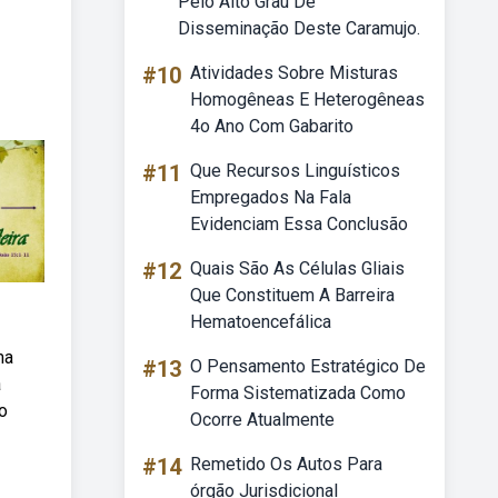
Pelo Alto Grau De
Disseminação Deste Caramujo.
#10
Atividades Sobre Misturas
Homogêneas E Heterogêneas
4o Ano Com Gabarito
#11
Que Recursos Linguísticos
Empregados Na Fala
Evidenciam Essa Conclusão
#12
Quais São As Células Gliais
Que Constituem A Barreira
Hematoencefálica
ma
#13
O Pensamento Estratégico De
a
Forma Sistematizada Como
o
Ocorre Atualmente
#14
Remetido Os Autos Para
órgão Jurisdicional