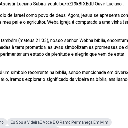
ssistir Luciano Subira: youtu.be/bZf9k8fXEdU Ouvir Luciano ...
bolo de israel como povo de deus. Agora, jesus se apresenta co
a e meu pai e o agricultor. Weba igreja é comparada a uma vinha (
as também (mateus 21:33), nosso senhor. Webna bíblia, encontra
cionadas à terra prometida, as uvas simbolizam as promessas de 
xperimentar um estado de plenitude e alegria que vem de estar
a é um símbolo recorrente na bíblia, sendo mencionada em diver
io, iremos explorar o significado da videira na bíblia, analisan
lho
Eu Sou a VideiraE Voce E O Ramo Permaneça Em Mim