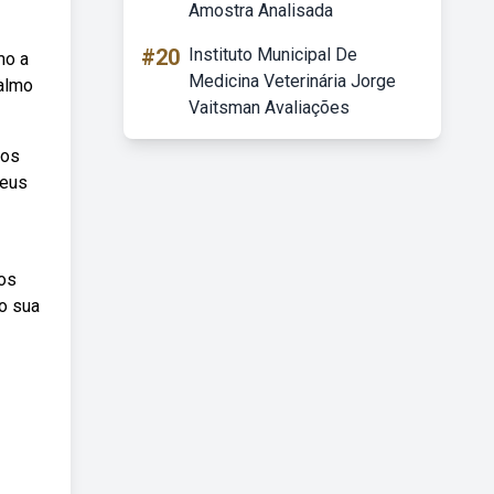
Amostra Analisada
#20
Instituto Municipal De
mo a
Medicina Veterinária Jorge
salmo
Vaitsman Avaliações
mos
deus
sos
do sua