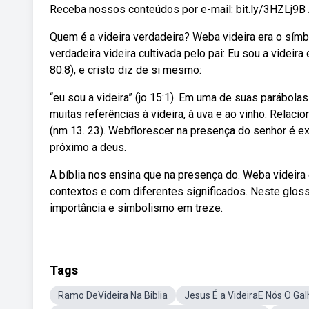
Receba nossos conteúdos por e-mail: bit.ly/3HZLj9B A
Quem é a videira verdadeira? Weba videira era o sím
verdadeira videira cultivada pelo pai: Eu sou a videir
80:8), e cristo diz de si mesmo:
“eu sou a videira” (jo 15:1). Em uma de suas parábol
muitas referências à videira, à uva e ao vinho. Rela
(nm 13. 23). Webflorescer na presença do senhor é e
próximo a deus.
A bíblia nos ensina que na presença do. Weba videir
contextos e com diferentes significados. Neste glossár
importância e simbolismo em treze.
Tags
Ramo DeVideira Na Biblia
Jesus É a VideiraE Nós O Ga