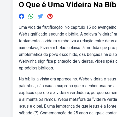
O Que é Uma Videira Na Bíb
Uma vida de frutificação. No capítulo 15 do evangelho 
Websignificado segundo a bíblia. A palavra “videira” n
testamento, a videira simboliza a relação entre deus 
aumentava; Fizeram belas colunas à medida que prosp
emblemática do povo escolhido, das bênçãos na disp
Webvinha significa plantação de videiras, vides (pés
episódios bíblicos.
Na bíblia, a vinha ora aparece no. Weba videira e seu
palestina, não causa surpresa que o senhor usasse a
explicou que ele é a videira verdadeira, porque somen
e alimenta os ramos. Weba metáfora da “videira verd
jesus e o pai. É uma lembrança de que jesus é a fonte
sábado (7). Comemoração de 25 anos da igreja contará