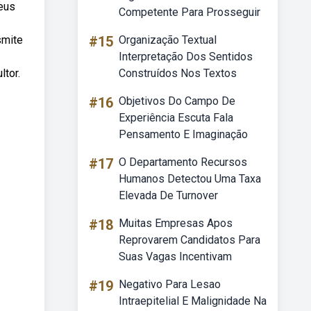
seus
Competente Para Prosseguir
smite
#15
Organização Textual
Interpretação Dos Sentidos
ltor.
Construídos Nos Textos
#16
Objetivos Do Campo De
Experiência Escuta Fala
Pensamento E Imaginação
#17
O Departamento Recursos
Humanos Detectou Uma Taxa
Elevada De Turnover
#18
Muitas Empresas Apos
Reprovarem Candidatos Para
Suas Vagas Incentivam
#19
Negativo Para Lesao
Intraepitelial E Malignidade Na