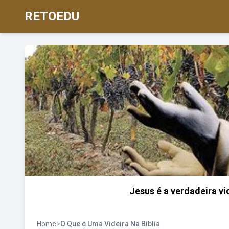
RETOEDU
Jesus é a verdadeira vid
Home
>
O Que é Uma Videira Na Bíblia