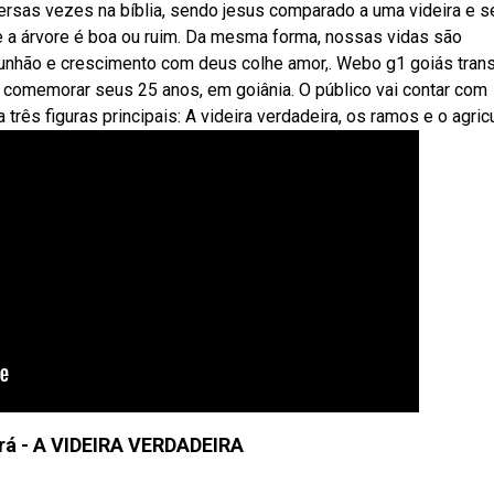
versas vezes na bíblia, sendo jesus comparado a uma videira e 
a árvore é boa ou ruim. Da mesma forma, nossas vidas são
munhão e crescimento com deus colhe amor,. Webo g1 goiás tran
ai comemorar seus 25 anos, em goiânia. O público vai contar com
ês figuras principais: A videira verdadeira, os ramos e o agricu
rá - A VIDEIRA VERDADEIRA