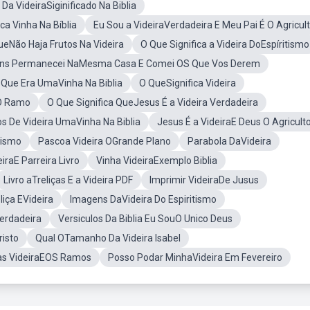
a VideiraSiginificado Na Biblia
ca Vinha Na Bíblia
Eu Sou a VideiraVerdadeira E Meu Pai É O Agricul
Não Haja Frutos Na Videira
O Que Significa a Videira DoEspíritismo
ns Permanecei NaMesma Casa E Comei OS Que Vos Derem
 Que Era UmaVinha Na Biblia
O QueSignifica Videira
 O Ramo
O Que Significa QueJesus É a Videira Verdadeira
os De Videira UmaVinha Na Biblia
Jesus É a VideiraE Deus O Agricult
tismo
Pascoa Videira OGrande Plano
Parabola DaVideira
eiraE Parreira Livro
Vinha VideiraExemplo Biblia
Livro aTreliças E a Videira PDF
Imprimir VideiraDe Jusus
liça EVideira
Imagens DaVideira Do Espiritismo
Verdadeira
Versiculos Da Biblia Eu SouO Unico Deus
risto
Qual OTamanho Da Videira Isabel
as VideiraEOS Ramos
Posso Podar MinhaVideira Em Fevereiro