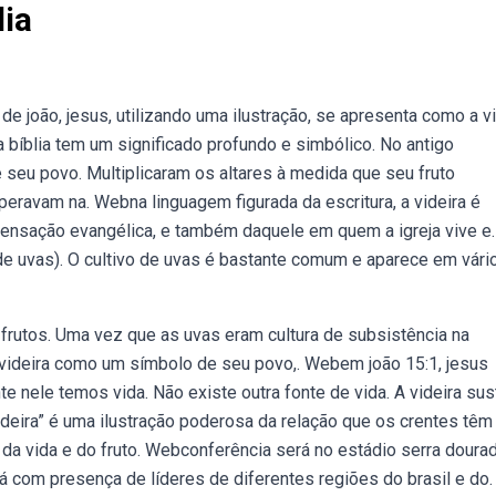
lia
de joão, jesus, utilizando uma ilustração, se apresenta como a vi
a bíblia tem um significado profundo e simbólico. No antigo
e seu povo. Multiplicaram os altares à medida que seu fruto
eravam na. Webna linguagem figurada da escritura, a videira é
ensação evangélica, e também daquele em quem a igreja vive e.
 de uvas). O cultivo de uvas é bastante comum e aparece em vári
s frutos. Uma vez que as uvas eram cultura de subsistência na
 videira como um símbolo de seu povo,. Webem joão 15:1, jesus
te nele temos vida. Não existe outra fonte de vida. A videira sus
adeira” é uma ilustração poderosa da relação que os crentes tê
 da vida e do fruto. Webconferência será no estádio serra doura
 com presença de líderes de diferentes regiões do brasil e do.