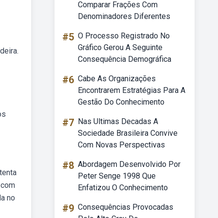
Comparar Frações Com
Denominadores Diferentes
#5
O Processo Registrado No
Gráfico Gerou A Seguinte
deira.
Consequência Demográfica
#6
Cabe As Organizações
Encontrarem Estratégias Para A
Gestão Do Conhecimento
os
#7
Nas Ultimas Decadas A
Sociedade Brasileira Convive
Com Novas Perspectivas
#8
Abordagem Desenvolvido Por
tenta
Peter Senge 1998 Que
m com
Enfatizou O Conhecimento
da no
#9
Consequências Provocadas