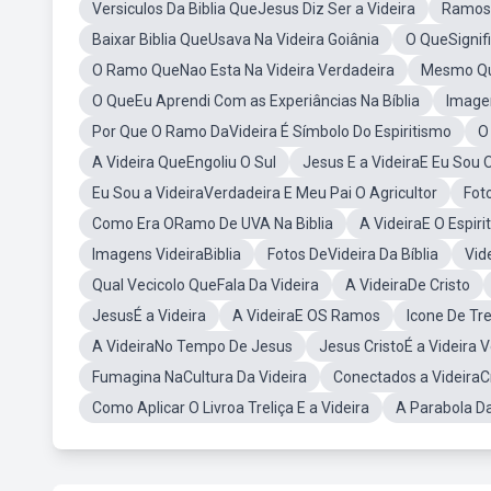
Versiculos Da Biblia QueJesus Diz Ser a Videira
Ramos D
Baixar Biblia QueUsava Na Videira Goiânia
O QueSignifi
O Ramo QueNao Esta Na Videira Verdadeira
Mesmo Que
O QueEu Aprendi Com as Experiâncias Na Bíblia
Image
Por Que O Ramo DaVideira É Símbolo Do Espiritismo
O
A Videira QueEngoliu O Sul
Jesus E a VideiraE Eu Sou
Eu Sou a VideiraVerdadeira E Meu Pai O Agricultor
Fot
Como Era ORamo De UVA Na Biblia
A VideiraE O Espiri
Imagens VideiraBiblia
Fotos DeVideira Da Bíblia
Vid
Qual Vecicolo QueFala Da Videira
A VideiraDe Cristo
JesusÉ a Videira
A VideiraE OS Ramos
Icone De Tre
A VideiraNo Tempo De Jesus
Jesus CristoÉ a Videira 
Fumagina NaCultura Da Videira
Conectados a VideiraC
Como Aplicar O Livroa Treliça E a Videira
A Parabola D