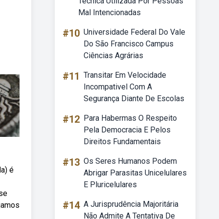
Tecnica Utilizada Por Pessoas
Mal Intencionadas
#10
Universidade Federal Do Vale
Do São Francisco Campus
Ciências Agrárias
#11
Transitar Em Velocidade
Incompativel Com A
Segurança Diante De Escolas
#12
Para Habermas O Respeito
Pela Democracia E Pelos
Direitos Fundamentais
#13
Os Seres Humanos Podem
a) é
Abrigar Parasitas Unicelulares
E Pluricelulares
se
#14
A Jurisprudência Majoritária
ejamos
Não Admite A Tentativa De