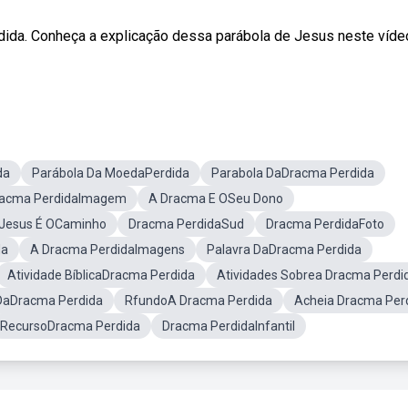
rdida. Conheça a explicação dessa parábola de Jesus neste víde
da
Parábola Da MoedaPerdida
Parabola DaDracma Perdida
acma PerdidaImagem
A Dracma E OSeu Dono
Jesus É OCaminho
Dracma PerdidaSud
Dracma PerdidaFoto
da
A Dracma PerdidaImagens
Palavra DaDracma Perdida
Atividade BíblicaDracma Perdida
Atividades Sobrea Dracma Perdi
 DaDracma Perdida
RfundoA Dracma Perdida
Acheia Dracma Per
RecursoDracma Perdida
Dracma PerdidaInfantil