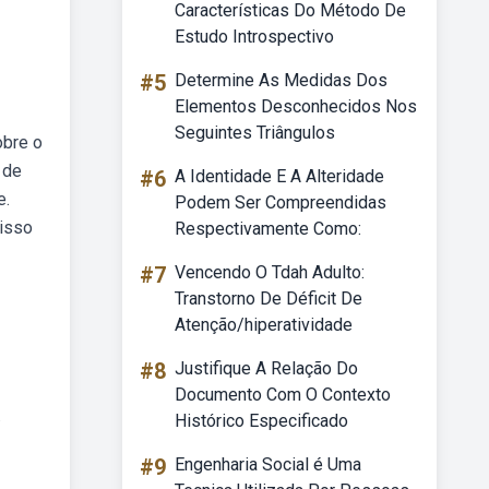
Características Do Método De
Estudo Introspectivo
#5
Determine As Medidas Dos
Elementos Desconhecidos Nos
Seguintes Triângulos
obre o
 de
#6
A Identidade E A Alteridade
e.
Podem Ser Compreendidas
 isso
Respectivamente Como:
#7
Vencendo O Tdah Adulto:
Transtorno De Déficit De
Atenção/hiperatividade
#8
Justifique A Relação Do
Documento Com O Contexto
.
Histórico Especificado
#9
Engenharia Social é Uma