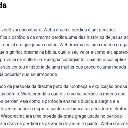
da
, você vai encontrar o. Weba dracma perdida é um pecador,
ica a parábola da dracma perdida, uma das histórias de jesus s
o e social em que jesus contou. Webdracma era uma moeda grega
e significa dracma na bíblia, qual o seu valor e como ela aparec
rovoca na mulher uma alegria contagiante. Quando jesus aplica
ebjesus contou a história de uma mulher que procurou uma moeda
da pecador que se arrepende.
cado da parábola da dracma perdida. Conheça a explicação dessa
ia também o. Webaprenda o que é a dracma perdida, a moeda que
perder. Veja como a parábola ensina a busca, a alegria e a
e jesus sobre o espírito santo que busca os pecadores eleitos
a. Webdracma era uma moeda de prata grega usada no período
ica a dracma perdida na parábola de jesus e quanto. Weba dracma