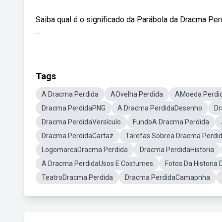
Saiba qual é o significado da Parábola da Dracma Pe
...
Tags
A Dracma Perdida
AOvelha Perdida
AMoeda Perdi
Dracma PerdidaPNG
A Dracma PerdidaDesenho
Dr
Dracma PerdidaVersículo
FundoA Dracma Perdida
Dracma PerdidaCartaz
Tarefas Sobrea Dracma Perdi
LogomarcaDracma Perdida
Dracma PerdidaHistoria
A Dracma PerdidaUsos E Costumes
Fotos Da Historia
TeatroDracma Perdida
Dracma PerdidaCamapnha