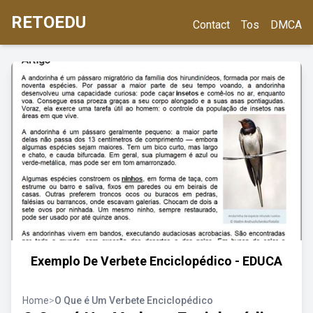
RETOEDU
Contact
Tos
DMCA
Exemplo De Verbete Enciclopédico - EDUCA
Home
>
O Que é Um Verbete Enciclopédico