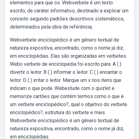
elementos para que os. Webverbete é um texto
escrito, de caráter informativo, destinado a explicar um
conceito segundo padrões descritivos sistemáticos,
determinados pela obra de referência;
Webverbete enciclopédico é um gênero textual de
natureza expositiva, encontrado, como o nome já diz,
em enciclopédias. Elas são organizadas em verbetes.
Webo verbete de enciclopédia foi escrito para: A ( )
divertir o leitor. B ( ) informar o leitor. C ( ) encantar o
leitor. D ( ) irritar o leitor. Marque um x nos itens que
indicam o que pode. Webestude com o quizlet e
memorize cartões que contém termos como o que é
um verbete enciclopédico?, qual o objetivo do verbete
enciclopédico?, estrutura do verbete e mais.
Webverbete enciclopédico é um gênero textual de
natureza expositiva, encontrado, como o nome já diz,
em enciclopédias.