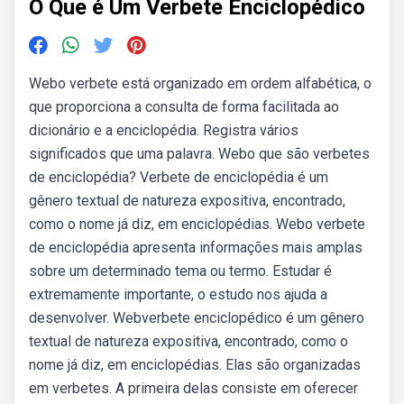
O Que é Um Verbete Enciclopédico
Webo verbete está organizado em ordem alfabética, o
que proporciona a consulta de forma facilitada ao
dicionário e a enciclopédia. Registra vários
significados que uma palavra. Webo que são verbetes
de enciclopédia? Verbete de enciclopédia é um
gênero textual de natureza expositiva, encontrado,
como o nome já diz, em enciclopédias. Webo verbete
de enciclopédia apresenta informações mais amplas
sobre um determinado tema ou termo. Estudar é
extremamente importante, o estudo nos ajuda a
desenvolver. Webverbete enciclopédico é um gênero
textual de natureza expositiva, encontrado, como o
nome já diz, em enciclopédias. Elas são organizadas
em verbetes. A primeira delas consiste em oferecer