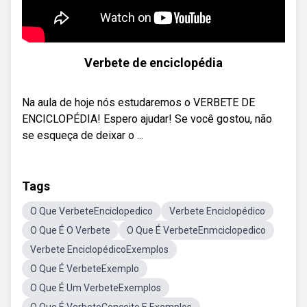
Verbete de enciclopédia
Na aula de hoje nós estudaremos o VERBETE DE
ENCICLOPÉDIA! Espero ajudar! Se você gostou, não
se esqueça de deixar o ...
Tags
O Que VerbeteEnciclopedico
Verbete Enciclopédico
O Que É O Verbete
O Que É VerbeteEnmciclopedico
Verbete EnciclopédicoExemplos
O Que É VerbeteExemplo
O Que É Um VerbeteExemplos