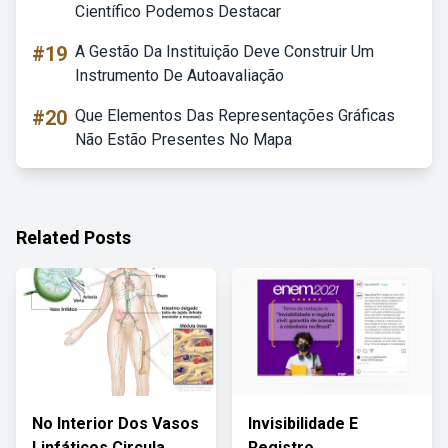
Científico Podemos Destacar
#19
A Gestão Da Instituição Deve Construir Um
Instrumento De Autoavaliação
#20
Que Elementos Das Representações Gráficas
Não Estão Presentes No Mapa
Related Posts
No Interior Dos Vasos
Invisibilidade E
Linfáticos Circula
Registro