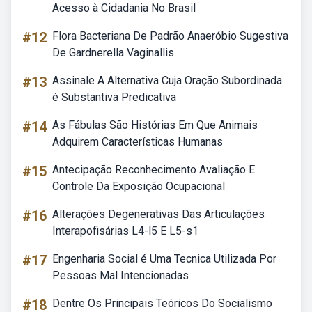
Acesso à Cidadania No Brasil
#12
Flora Bacteriana De Padrão Anaeróbio Sugestiva
De Gardnerella Vaginallis
#13
Assinale A Alternativa Cuja Oração Subordinada
é Substantiva Predicativa
#14
As Fábulas São Histórias Em Que Animais
Adquirem Características Humanas
#15
Antecipação Reconhecimento Avaliação E
Controle Da Exposição Ocupacional
#16
Alterações Degenerativas Das Articulações
Interapofisárias L4-l5 E L5-s1
#17
Engenharia Social é Uma Tecnica Utilizada Por
Pessoas Mal Intencionadas
#18
Dentre Os Principais Teóricos Do Socialismo