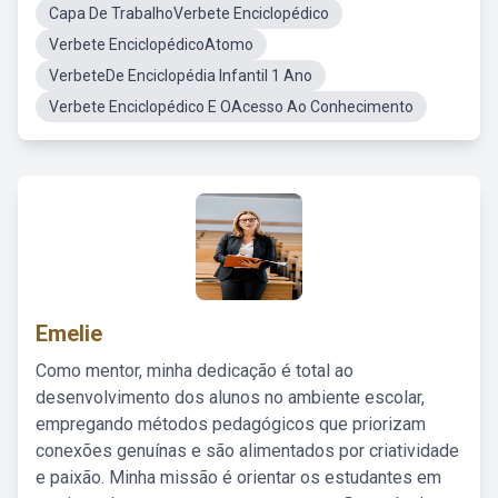
Capa De TrabalhoVerbete Enciclopédico
Verbete EnciclopédicoAtomo
VerbeteDe Enciclopédia Infantil 1 Ano
Verbete Enciclopédico E OAcesso Ao Conhecimento
Emelie
Como mentor, minha dedicação é total ao
desenvolvimento dos alunos no ambiente escolar,
empregando métodos pedagógicos que priorizam
conexões genuínas e são alimentados por criatividade
e paixão. Minha missão é orientar os estudantes em