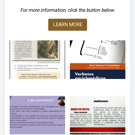
For more information, click the button below.
LEARN MORE