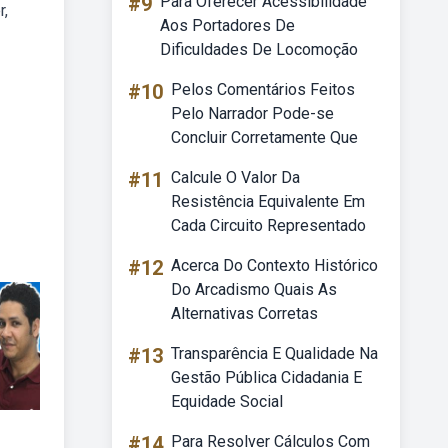
#9
Para Oferecer Acessibilidade
r,
Aos Portadores De
Dificuldades De Locomoção
#10
Pelos Comentários Feitos
Pelo Narrador Pode-se
Concluir Corretamente Que
#11
Calcule O Valor Da
Resistência Equivalente Em
Cada Circuito Representado
#12
Acerca Do Contexto Histórico
Do Arcadismo Quais As
Alternativas Corretas
#13
Transparência E Qualidade Na
Gestão Pública Cidadania E
Equidade Social
#14
Para Resolver Cálculos Com