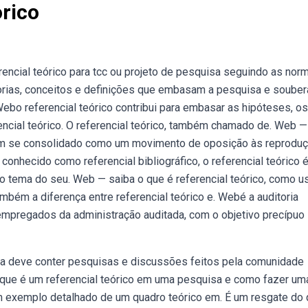
rico
encial teórico para tcc ou projeto de pesquisa seguindo as nor
teorias, conceitos e definições que embasam a pesquisa e soube
bo referencial teórico contribui para embasar as hipóteses, os
encial teórico. O referencial teórico, também chamado de. Web —
tem se consolidado como um movimento de oposição às reprodu
onhecido como referencial bibliográfico, o referencial teórico 
o tema do seu. Web — saiba o que é referencial teórico, como u
mbém a diferença entre referencial teórico e. Webé a auditoria
 empregados da administração auditada, com o objetivo precípuo
sa deve conter pesquisas e discussões feitos pela comunidade
o que é um referencial teórico em uma pesquisa e como fazer um
m exemplo detalhado de um quadro teórico em. É um resgate do