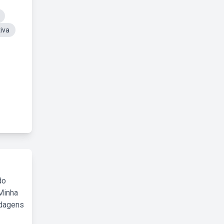
iva
do
Minha
rdagens