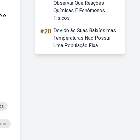
Observar Que Reações
Químicas E Fenômenos
é e
Físicos
#20
Devido às Suas Baixíssimas
Temperaturas Não Possui
Uma População Fixa
os
ntar