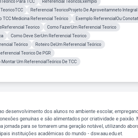
lTeórico Para TCC
Referencial TeoricoExemplo
 TeoricoTCC
Referencial TeoricoProjeto De Aproveitamneto Integral
 TCC Medicina Referencial Teórico
Exemplo ReferencialOu Conotat
eReferencial Teorico
Como FazerUm Referencial Teorico
ca
Como Deve SerUm Referencial Teorico
encial Teórico
Roteiro DeUm Referencial Teórico
ferencial Teorico De PGR
Montar Um ReferencialTeórico De TCC
 ao desenvolvimento dos alunos no ambiente escolar, empregan
nexões genuínas e são alimentados por criatividade e paixão. 
a jornada para se tornarem uma geração notável, utilizando abo
ipais instituições acadêmicas do mundo - dsw.aau.edu.et.