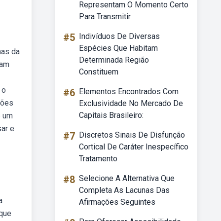
Representam O Momento Certo
Para Transmitir
#5
Indivíduos De Diversas
Espécies Que Habitam
mas da
Determinada Região
ram
Constituem
 o
#6
Elementos Encontrados Com
ções
Exclusividade No Mercado De
Capitais Brasileiro:
é um
sar e
#7
Discretos Sinais De Disfunção
Cortical De Caráter Inespecífico
Tratamento
#8
Selecione A Alternativa Que
Completa As Lacunas Das
a
Afirmações Seguintes
 que