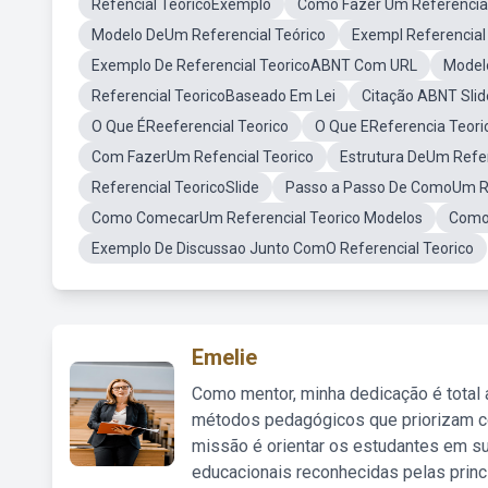
Refencial TeoricoExemplo
Como Fazer Um Referencia
Modelo DeUm Referencial Teórico
Exempl Referencial
Exemplo De Referencial TeoricoABNT Com URL
Modelo
Referencial TeoricoBaseado Em Lei
Citação ABNT Slid
O Que ÉReeferencial Teorico
O Que EReferencia Teori
Com FazerUm Refencial Teorico
Estrutura DeUm Refer
Referencial TeoricoSlide
Passo a Passo De ComoUm Re
Como ComecarUm Referencial Teorico Modelos
Como 
Exemplo De Discussao Junto ComO Referencial Teorico
Emelie
Como mentor, minha dedicação é total
métodos pedagógicos que priorizam co
missão é orientar os estudantes em su
educacionais reconhecidas pelas princ