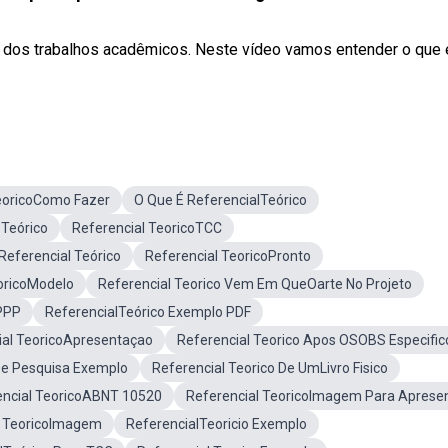
s dos trabalhos acadêmicos. Neste vídeo vamos entender o que 
eoricoComo Fazer
O Que É ReferencialTeórico
 Teórico
Referencial TeoricoTCC
eferencial Teórico
Referencial TeoricoPronto
oricoModelo
Referencial Teorico Vem Em QueOarte No Projeto
 PPP
ReferencialTeórico Exemplo PDF
ial TeoricoApresentaçao
Referencial Teorico Apos OSOBS Especific
 De Pesquisa Exemplo
Referencial Teorico De UmLivro Fisico
ncial TeoricoABNT 10520
Referencial TeoricoImagem Para Aprese
l TeoricoImagem
ReferencialTeoricio Exemplo