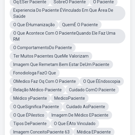
Oq ÉSer Paciente
SobreO Paciente
O Paciente
Experiencia Do Paciente ÉVinculado Em Que Área De
Saúde
O Que ÉHumanização
QuemÉ O Paciente
O Que Acontece Com O PacienteQuando Ele Faz Uma
RM
O ComportamentoDo Paciente
Ter Muitos Pacientes QueMe Valorizam
Imagem Que Remetam Bem Estar DeUm Paciente
Fonodiologa FazO Que
OMedico Faz Oq Com O Paciente
O Que ÉEndoscopia
Relação Médico-Paciente
Cuidado ComO Paciente
Médico yPaciente
MedicoPaciente
O QueSignifica Paciente
Cuidado AoPaciente
O Que ÉPilestico
Imagem De Médico EPaciente
Tipos DePaciente
O Que ÉAto Vinculado
Imagem ConceitoPaciente 63
Médica EPaciente