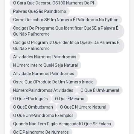
O Cara Que Decorou OS100 Numeros Do PI
Palvras QueSão Palíndromo
Como Descobrir SEUm Número É Palíndromo No Python
Codigos Do Programa Que Identificar QueSE a Palavra É
Ou Não Palíndromo
Codigo O Program Iz Que Identifica QueSE Da Palavras É
Ou Não Palíndromo
Atividades Números Palindromos
N Umero Inteiro QueN Seja Natural
Atividade Números Palíndromos
Ostre Que OProduto De Um Número Irracio
NúmeroPalindromos Atividades
O Que É UmNumeral
O Que ÉPortuguês
O Que ÉMesmo
O QueE Ombudsman
O QueE N Umero Natural
O Que UmPalindromo Exemplos
Quando Nao Tem Digito VeriigcadotO Que SE Folaca
Oq E Palindromo De Numeros