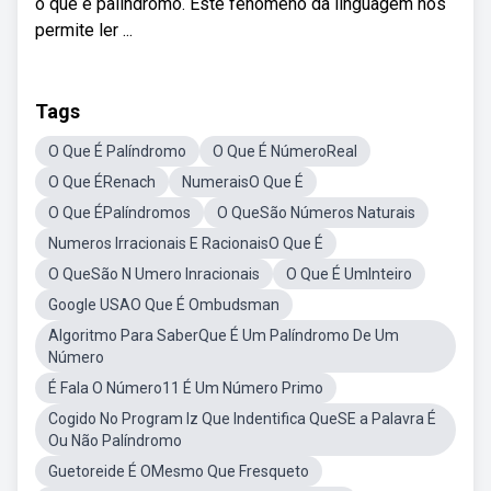
o que é palíndromo. Este fenômeno da linguagem nos
permite ler ...
Tags
O Que É Palíndromo
O Que É NúmeroReal
O Que ÉRenach
NumeraisO Que É
O Que ÉPalíndromos
O QueSão Números Naturais
Numeros Irracionais E RacionaisO Que É
O QueSão N Umero Inracionais
O Que É UmInteiro
Google USAO Que É Ombudsman
Algoritmo Para SaberQue É Um Palíndromo De Um
Número
É Fala O Número11 É Um Número Primo
Cogido No Program Iz Que Indentifica QueSE a Palavra É
Ou Não Palíndromo
Guetoreide É OMesmo Que Fresqueto