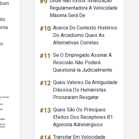
#9
Onde Não Existir Sinalização
ebum
Regulamentadora A Velocidade
Máxima Será De
ito
tema
#10
Acerca Do Contexto Histórico
Do Arcadismo Quais As
Alternativas Corretas
ão
#11
Se O Empregado Assinar A
Rescisão Não Poderá
Questioná-la Judicialmente
#12
Quais Valores Da Antiguidade
Clássica Os Humanistas
Procuraram Resgatar
#13
Quais São Os Principais
Efeitos Dos Receptores B1
Agonista Adrenérgicos
#14
Transitar Em Velocidade