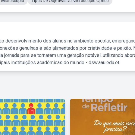
 Microscopio
Tipos De ObjetivasDo Microscópio Óptico
 ao desenvolvimento dos alunos no ambiente escolar, empregan
nexões genuínas e são alimentados por criatividade e paixão. 
a jornada para se tornarem uma geração notável, utilizando abo
ipais instituições acadêmicas do mundo - dsw.aau.edu.et.