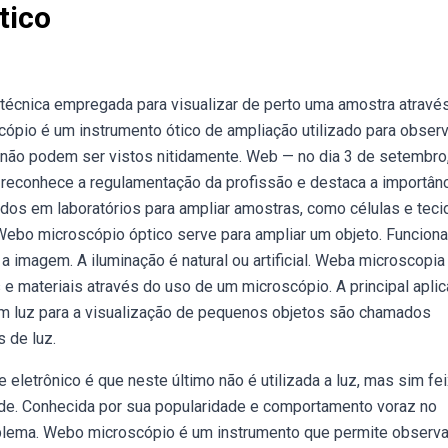
tico
técnica empregada para visualizar de perto uma amostra atravé
cópio é um instrumento ótico de ampliação utilizado para obser
 não podem ser vistos nitidamente. Web — no dia 3 de setembro
ue reconhece a regulamentação da profissão e destaca a importân
dos em laboratórios para ampliar amostras, como células e teci
Webo microscópio óptico serve para ampliar um objeto. Funcion
 a imagem. A iluminação é natural ou artificial. Weba microscopi
e materiais através do uso de um microscópio. A principal apli
am luz para a visualização de pequenos objetos são chamados
 de luz.
eletrônico é que neste último não é utilizada a luz, mas sim fe
s de. Conhecida por sua popularidade e comportamento voraz no
oblema. Webo microscópio é um instrumento que permite observa