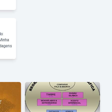
do
Minha
rdagens