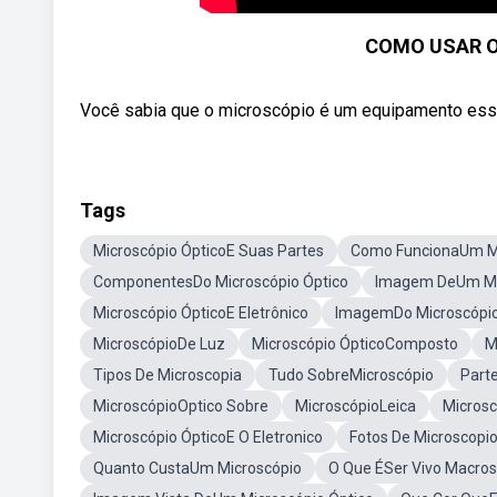
COMO USAR O 
Você sabia que o microscópio é um equipamento essen
Tags
Microscópio ÓpticoE Suas Partes
Como FuncionaUm Mi
ComponentesDo Microscópio Óptico
Imagem DeUm Mi
Microscópio ÓpticoE Eletrônico
ImagemDo Microscópio
MicroscópioDe Luz
Microscópio ÓpticoComposto
M
Tipos De Microscopia
Tudo SobreMicroscópio
Part
MicroscópioOptico Sobre
MicroscópioLeica
Micros
Microscópio ÓpticoE O Eletronico
Fotos De Microscopi
Quanto CustaUm Microscópio
O Que ÉSer Vivo Macros