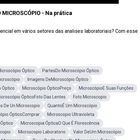
MICROSCÓPIO - Na prática
cial em vários setores das analises laboratoriais? Com esse ..
croscópio Óptico
PartesDo Microscópio Óptico
croscópio
Imagens DeMicroscópio Óptico
 Óptico
Microscópio ÓpticoPreço
MicroscópioE Suas Funções
icroscópio ÓpticoFoto Das Lentes
Foto Microscopio
es De Un Microscopio
QuantoÉ Um Microscópio
cópio ÓpticoComprar
Microscopio Ultravioleta
oÓptico
Microscopia ÓpticaO Que É Florescência
copio
Microscopio Laboratorio
Valor DeUm Microscópio