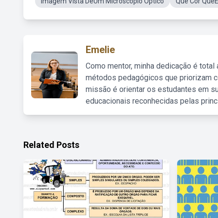
Imagem Vista DeUm Microscópio Óptico
Que Cor QueE
Emelie
Como mentor, minha dedicação é total
métodos pedagógicos que priorizam co
missão é orientar os estudantes em su
educacionais reconhecidas pelas princ
Related Posts