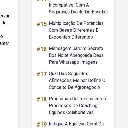
Incompativel Com A
Segurança Diante De Escolas
ervar
e de
#15
Multiplicação De Potências
Com Bases Diferentes E
de
Expoentes Diferentes
entar
#16
Mensagem Jardim Secreto
Boa Noite Abençoada Deus
Para Whatsapp Imagens
#17
Qual Das Seguintes
Afirmações Melhor Define O
Conceito De Agronegócio
#18
Programas De Treinamentos
Processos De Coaching
Equipes Colaborativas
#19
Indique A Equação Geral Da