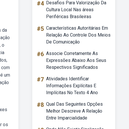
#4
Desafios Para Valorização Da
Cultura Local Nas áreas
Periféricas Brasileiras
#5
Características Autoritárias Em
s da
Relação Ao Controle Dos Meios
vação
De Comunicação
, o
cia
#6
Associe Corretamente As
dos,
Expressões Abaixo Aos Seus
Respectivos Significados
a com
a é um
#7
Atividades Identificar
cação
Informações Explícitas E
Implícitas No Texto 4 Ano
#8
Qual Das Seguintes Opções
ixes
Melhor Descreve A Relação
Entre Imparcialidade
r os