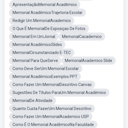
ApresentaçãoMemorial Acadêmico
Memorial AcadêmicoTrajetoria Escolar
Redigir Um MemorialAcademico
O Que É MemorialDe Exposiçao De Fotos
Memorial Em UmJornal
MemorialCacademico
Memorial AcadêmicoSlides
MemorialCircunstanciado E-TEC
Memorial Para QueServe
MemorialAcademico Slide
Como Deve SerUm Memorial Escolar
Memorial AcadêmicoExemplos PPT
Como Fazer Um MemorialDescritivo Canvas
Sugestões De Títulos ParaUm Memorial Acadêmico
MemorialDe Atividade
Quanto Custa FazerUm Memorial Descritivo
Como Fazer Um MemorialAcademico USP
Como É O Memorial AcadêmicoNa Faculdade