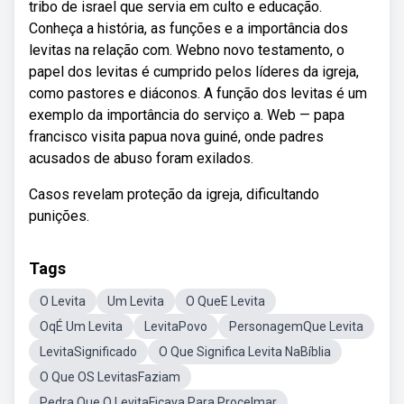
tribo de israel que servia em culto e educação.
Conheça a história, as funções e a importância dos
levitas na relação com. Webno novo testamento, o
papel dos levitas é cumprido pelos líderes da igreja,
como pastores e diáconos. A função dos levitas é um
exemplo da importância do serviço a. Web — papa
francisco visita papua nova guiné, onde padres
acusados de abuso foram exilados.
Casos revelam proteção da igreja, dificultando
punições.
Tags
O Levita
Um Levita
O QueE Levita
OqÉ Um Levita
LevitaPovo
PersonagemQue Levita
LevitaSignificado
O Que Significa Levita NaBíblia
O Que OS LevitasFaziam
Pedra Que O LevitaFicava Para Procelmar