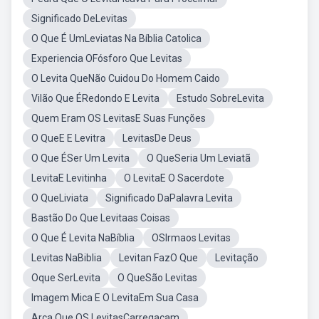
Significado DeLevitas
O Que É UmLeviatas Na Bíblia Catolica
Experiencia OFósforo Que Levitas
O Levita QueNão Cuidou Do Homem Caido
Vilão Que ÉRedondo E Levita
Estudo SobreLevita
Quem Eram OS LevitasE Suas Funções
O QueE E Levitra
LevitasDe Deus
O Que ÉSer Um Levita
O QueSeria Um Leviatã
LevitaE Levitinha
O LevitaE O Sacerdote
O QueLiviata
Significado DaPalavra Levita
Bastão Do Que Levitaas Coisas
O Que É Levita NaBíblia
OSIrmaos Levitas
Levitas NaBiblia
Levitan FazO Que
Levitação
Oque SerLevita
O QueSão Levitas
Imagem Mica E O LevitaEm Sua Casa
Arca Que OS LevitasCarregacam