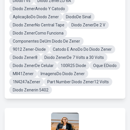
DiodoTVs
Diodo ZenerZD 6A
Diodo ZenerAnodo Y Catodo
AplicaçãoDo Diodo Zener
DiodoDe Sinal
Diodo ZenerNo Central Tape
Diodo ZenerDe 2 V
Diodo ZenerComo Funciona
Componentes DeUm Diodo De Zener
9012 Zener-Diode
Catodo E AnoDo Do Diodo Zener
Diodo Zener8
Diodo ZenerDe 7 Volts a 30 Volts
Diodo ZenerDe Celular
100R25 Diode
Oque EDiodo
Mll41Zener
ImagensDo Diodo Zener
1N4247aZener
Part Number Diodo Zener12 Volts
Diodo Zenerin 5402