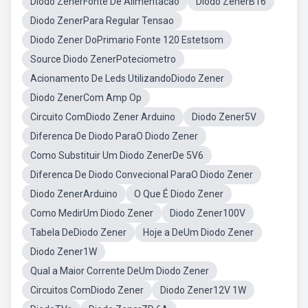
Diodo ZenerFonte De Alimentacao
Diodo ZenerB16
Diodo ZenerPara Regular Tensao
Diodo Zener DoPrimario Fonte 120 Estetsom
Source Diodo ZenerPoteciometro
Acionamento De Leds UtilizandoDiodo Zener
Diodo ZenerCom Amp Op
Circuito ComDiodo Zener Arduino
Diodo Zener5V
Diferenca De Diodo ParaO Diodo Zener
Como Substituir Um Diodo ZenerDe 5V6
Diferenca De Diodo Convecional ParaO Diodo Zener
Diodo ZenerArduino
O Que É Diodo Zener
Como MedirUm Diodo Zener
Diodo Zener100V
Tabela DeDiodo Zener
Hoje a DeUm Diodo Zener
Diodo Zener1W
Qual a Maior Corrente DeUm Diodo Zener
Circuitos ComDiodo Zener
Diodo Zener12V 1W