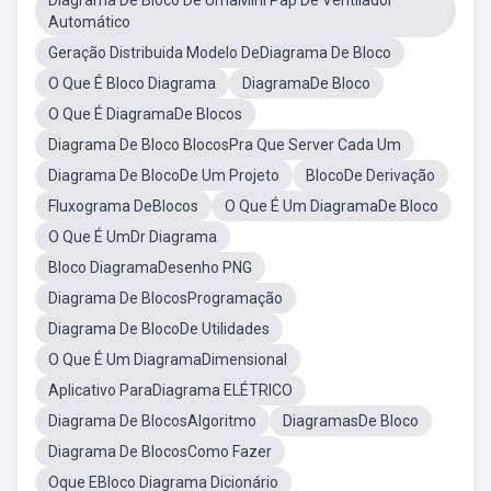
Diagrama De Bloco De UmaMini Pap De Ventilador
Automático
Geração Distribuida Modelo DeDiagrama De Bloco
O Que É Bloco Diagrama
DiagramaDe Bloco
O Que É DiagramaDe Blocos
Diagrama De Bloco BlocosPra Que Server Cada Um
Diagrama De BlocoDe Um Projeto
BlocoDe Derivação
Fluxograma DeBlocos
O Que É Um DiagramaDe Bloco
O Que É UmDr Diagrama
Bloco DiagramaDesenho PNG
Diagrama De BlocosProgramação
Diagrama De BlocoDe Utilidades
O Que É Um DiagramaDimensional
Aplicativo ParaDiagrama ELÉTRICO
Diagrama De BlocosAlgoritmo
DiagramasDe Bloco
Diagrama De BlocosComo Fazer
Oque EBloco Diagrama Dicionário