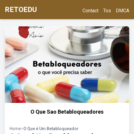
RETOEDU
Contact
Tos
DMCA
O Que Sao Betabloqueadores
Home
>
O Que é Um Betabloqueador