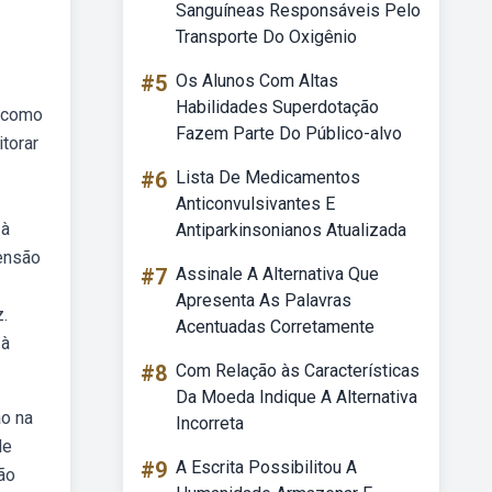
Sanguíneas Responsáveis Pelo
Transporte Do Oxigênio
#5
Os Alunos Com Altas
Habilidades Superdotação
a como
Fazem Parte Do Público-alvo
torar
#6
Lista De Medicamentos
Anticonvulsivantes E
 à
Antiparkinsonianos Atualizada
pensão
#7
Assinale A Alternativa Que
Apresenta As Palavras
.
Acentuadas Corretamente
 à
#8
Com Relação às Características
Da Moeda Indique A Alternativa
ão na
Incorreta
de
#9
A Escrita Possibilitou A
ão