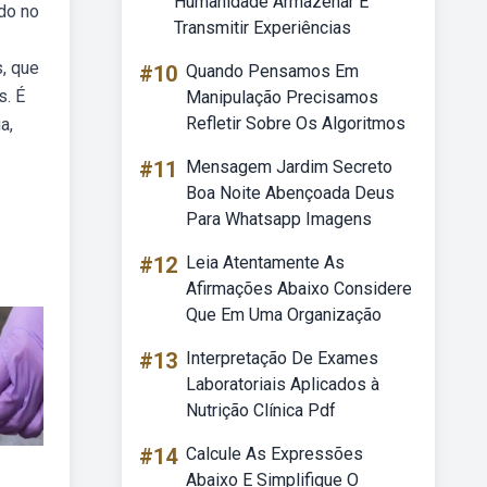
Humanidade Armazenar E
ado no
Transmitir Experiências
, que
#10
Quando Pensamos Em
s. É
Manipulação Precisamos
Refletir Sobre Os Algoritmos
a,
#11
Mensagem Jardim Secreto
Boa Noite Abençoada Deus
Para Whatsapp Imagens
#12
Leia Atentamente As
Afirmações Abaixo Considere
Que Em Uma Organização
#13
Interpretação De Exames
Laboratoriais Aplicados à
Nutrição Clínica Pdf
#14
Calcule As Expressões
Abaixo E Simplifique O