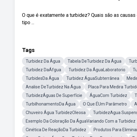
O que é exatamente a turbidez? Quais são as causas
tipo ...
Tags
Turbidez Da Água
Tabela DeTurbidez Da Água
Tur
Turbidez DaÁfgua
Turbidez Da ÁguaLaboratorio
T
TurbidesDa Água
Turbidez ÁguaSubterrânea
Medi
Analise DeTurbidez Na Água
Placa Para Medira Turbi
TurbidezÁguas De Superfície
ÁguaCom Turbidez
T
TurbilhonamentoDa Água
O Que ÉUm Parâmetro
A
Chuveiro Água TurbidezOleosa
TurbidezAgua Suspen
Exemplo Da Coloração Da ÁguaVariando Com a Turbidez
Cinética De ReaçãoDa Turbidez
Produtos Para Elimina