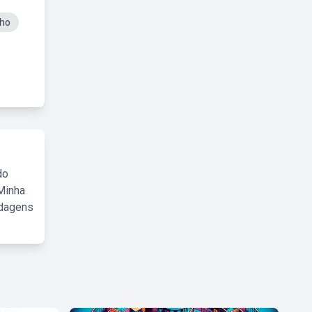
nho
do
Minha
rdagens