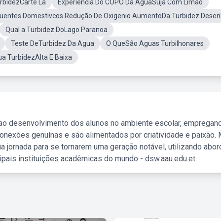
rbidezCarte La
Experiência Do COPO Da ÁguaSuja Com Limão
luentes Domestivcos Redução De Oxigenio AumentoDa Turbidez Dese
Qual a Turbidez DoLago Paranoa
Teste DeTurbidez Da Agua
O QueSão Aguas Turbilhonares
a TurbidezAlta E Baixa
 ao desenvolvimento dos alunos no ambiente escolar, empregan
nexões genuínas e são alimentados por criatividade e paixão. 
a jornada para se tornarem uma geração notável, utilizando abo
ipais instituições acadêmicas do mundo - dsw.aau.edu.et.