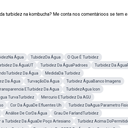
 da turbidez na kombucha? Me conta nos comentárioos se tem e
bidezNa Água
TubidezDa Água
O Que É Turbidez
urbidez Da ÁguaUT
Turbidez Da ÁguaPadroes
Turbidez Da Águ
ndoTurbidez Da Água
MedidaDa Turbidez
dez Da Água
TurvaçãoDa Água
Turbidez ÁguaBanco Imagens
ransparencia ETurbidez Da Agua
TurbidezAgua Icon
gua TurvaTurbidez
Mercurio ETurbidez Da AGU
so
Cor Da ÁguaDe Efluentes Uh
Turbidez DaAgua Parametro Fisi
Análise De CorDa Água
Grau De FarlandTurbidez
r a Turbidez Da ÁguaDe Poço Artesiano
Turbidez Acima DoPermitid