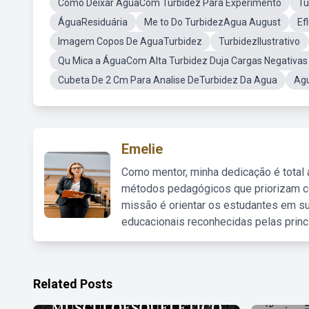
Como Deixar ÁguaCom Turbidez Para Experimento
Tu
ÁguaResiduária
Me to Do TurbidezAgua August
Ef
Imagem Copos De AguaTurbidez
TurbidezIlustrativo
Qu Mica a ÁguaCom Alta Turbidez Duja Cargas Negativas
Cubeta De 2 Cm Para Analise DeTurbidez Da Agua
Agu
Emelie
Como mentor, minha dedicação é total
métodos pedagógicos que priorizam co
missão é orientar os estudantes em su
educacionais reconhecidas pelas princ
Related Posts