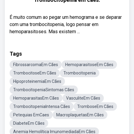
É muito comum ao pegar um hemograma e se deparar
com uma trombocitopenia, logo pensar em
hemoparasitoses. Mas existem ...
Tags
FibrossarcomaEm Cães
HemoparasitoseEm Cães
TrombocitoseEm Cães
Trombocitopenia
HipoproteinemiaEm Cães
TrombocitopeniaSintomas Cães
HemoparasitasEm Cães
VasculiteEm Cães
TrombocitopeniaIntensa Cães
TromboseEm Cães
Petequias EmCaes
MacroplaquetasEm Cães
DiabeteEm Cães
Anemia Hemolítica ImunomediadaEm Cães