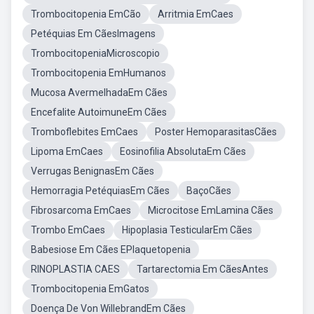
Trombocitopenia EmCão
Arritmia EmCaes
Petéquias Em CãesImagens
TrombocitopeniaMicroscopio
Trombocitopenia EmHumanos
Mucosa AvermelhadaEm Cães
Encefalite AutoimuneEm Cães
Tromboflebites EmCaes
Poster HemoparasitasCães
Lipoma EmCaes
Eosinofilia AbsolutaEm Cães
Verrugas BenignasEm Cães
Hemorragia PetéquiasEm Cães
BaçoCães
Fibrosarcoma EmCaes
Microcitose EmLamina Cães
Trombo EmCaes
Hipoplasia TesticularEm Cães
Babesiose Em Cães EPlaquetopenia
RINOPLASTIA CAES
Tartarectomia Em CãesAntes
Trombocitopenia EmGatos
Doença De Von WillebrandEm Cães