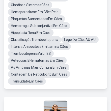
Giardíase SintomasCães
Hemoparasitose Em CãesPele
Plaquetas AumentadasEm Cães
Hemorragia SubconjuntivalEm Cães
Hipoplasia RenalEm Caes
ClassificaçãoTrombocitopenia
Logo De CãesAU AU
Intensa AnisocitoseEm Lamina Cães
TrombocitopeniaValor ES
Petequias EHematomas Em Cães
As Arritmias Mais ComunsEm Cães
Contagem De ReticulócitosEm Cães
TransudatoEm Cães