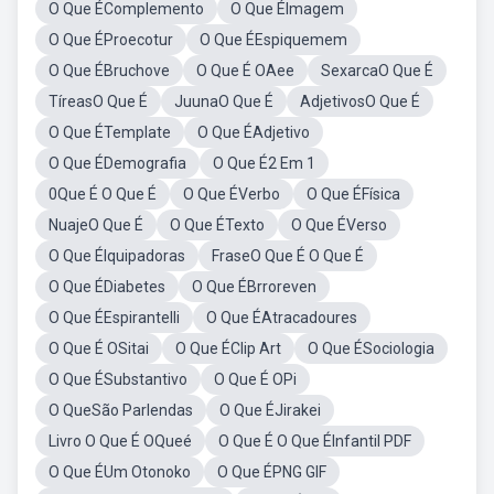
O Que ÉComplemento
O Que ÉImagem
O Que ÉProecotur
O Que ÉEspiquemem
O Que ÉBruchove
O Que É OAee
SexarcaO Que É
TíreasO Que É
JuunaO Que É
AdjetivosO Que É
O Que ÉTemplate
O Que ÉAdjetivo
O Que ÉDemografia
O Que É2 Em 1
0Que É O Que É
O Que ÉVerbo
O Que ÉFísica
NuajeO Que É
O Que ÉTexto
O Que ÉVerso
O Que ÉIquipadoras
FraseO Que É O Que É
O Que ÉDiabetes
O Que ÉBrroreven
O Que ÉEspirantelli
O Que ÉAtracadoures
O Que É OSitai
O Que ÉClip Art
O Que ÉSociologia
O Que ÉSubstantivo
O Que É OPi
O QueSão Parlendas
O Que ÉJirakei
Livro O Que É OQueé
O Que É O Que ÉInfantil PDF
O Que ÉUm Otonoko
O Que ÉPNG GIF