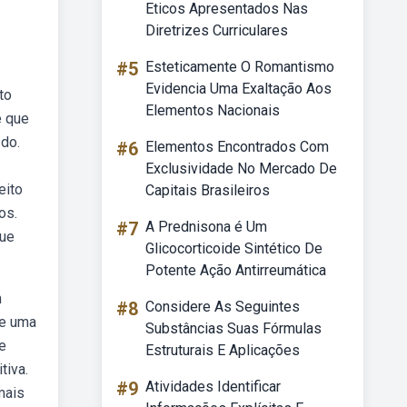
Eticos Apresentados Nas
Diretrizes Curriculares
#5
Esteticamente O Romantismo
Evidencia Uma Exaltação Aos
to
Elementos Nacionais
é que
 do.
#6
Elementos Encontrados Com
Exclusividade No Mercado De
eito
Capitais Brasileiros
os.
#7
A Prednisona é Um
que
Glicocorticoide Sintético De
Potente Ação Antirreumática
m
#8
Considere As Seguintes
de uma
Substâncias Suas Fórmulas
e
Estruturais E Aplicações
tiva.
#9
Atividades Identificar
mais