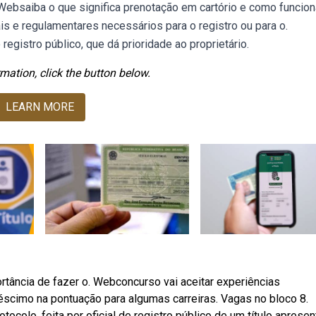
Websaiba o que significa prenotação em cartório e como funcion
is e regulamentares necessários para o registro ou para o.
egistro público, que dá prioridade ao proprietário.
mation, click the button below.
LEARN MORE
rtância de fazer o. Webconcurso vai aceitar experiências
créscimo na pontuação para algumas carreiras. Vagas no bloco 8.
ocolo, feita por oficial de registro público de um título aprese