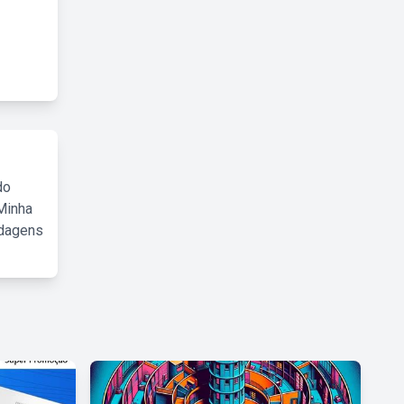
do
Minha
rdagens