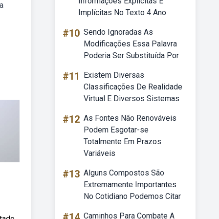
Informações Explícitas E
a
Implícitas No Texto 4 Ano
#10
Sendo Ignoradas As
Modificações Essa Palavra
Poderia Ser Substituída Por
#11
Existem Diversas
Classificações De Realidade
Virtual E Diversos Sistemas
#12
As Fontes Não Renováveis
Podem Esgotar-se
Totalmente Em Prazos
Variáveis
#13
Alguns Compostos São
Extremamente Importantes
No Cotidiano Podemos Citar
#14
Caminhos Para Combate A
ntado