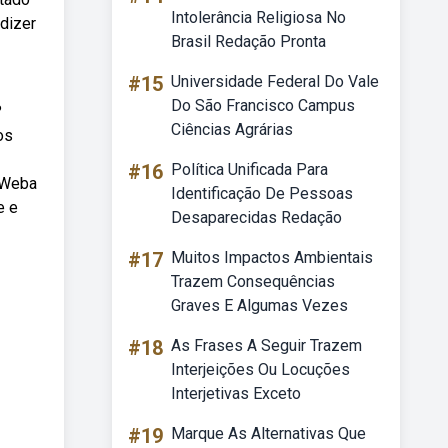
Intolerância Religiosa No
 dizer
Brasil Redação Pronta
#15
Universidade Federal Do Vale
Do São Francisco Campus
?
Ciências Agrárias
os
#16
Política Unificada Para
. Weba
Identificação De Pessoas
e e
Desaparecidas Redação
#17
Muitos Impactos Ambientais
Trazem Consequências
Graves E Algumas Vezes
#18
As Frases A Seguir Trazem
Interjeições Ou Locuções
Interjetivas Exceto
#19
Marque As Alternativas Que