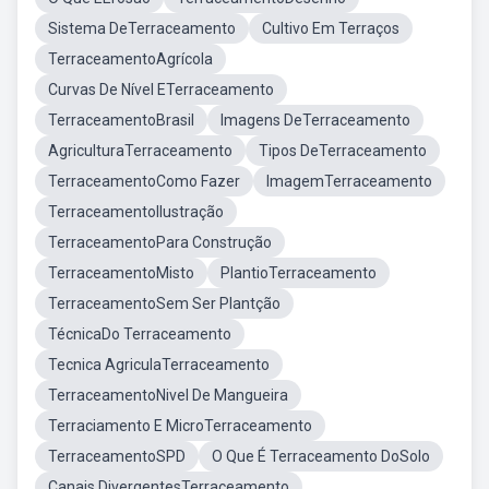
Sistema DeTerraceamento
Cultivo Em Terraços
TerraceamentoAgrícola
Curvas De Nível ETerraceamento
TerraceamentoBrasil
Imagens DeTerraceamento
AgriculturaTerraceamento
Tipos DeTerraceamento
TerraceamentoComo Fazer
ImagemTerraceamento
TerraceamentoIlustração
TerraceamentoPara Construção
TerraceamentoMisto
PlantioTerraceamento
TerraceamentoSem Ser Plantção
TécnicaDo Terraceamento
Tecnica AgriculaTerraceamento
TerraceamentoNivel De Mangueira
Terraciamento E MicroTerraceamento
TerraceamentoSPD
O Que É Terraceamento DoSolo
Canais DivergentesTerraceamento