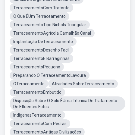
TerraceamentoCom Tratorito
O Que ÉUm Terraceamento
TerraceamentoTipo Nichols Triangular
TerraceamentoAgrícola Camalhão Canal
Implantação DeTerraceamento
TerraceamentoDesenho Facil
TerraceamentoE Barraginhas
TerraceamentoPequeno
Preparando O TerraceamentoLavoura
OTeraceamento
Atividades SobreTerraceamento
TerraceamentoEmbutido
Disposição Sobre O Solo ÉUma Técnica De Tratamento
De Efluentes Fotos
IndigenasTerraceamento
TerraceamentoCom Pedras
TerraceamentoAntigas Civilizações