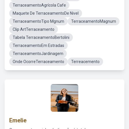
TerraceamentoAgrícola Cafe
Maquete De TerraceamentoDe Nivel
TerraceamentoTipo Mgnum
TerraceamentoMagnum
Clip ArtTerraceamento
Tabela TerraceamentoBertolini
TerraceamentoEm Estradas
TerraceamentoJardinagem
Onde OcorreTerraceamento
Terreacemento
Emelie