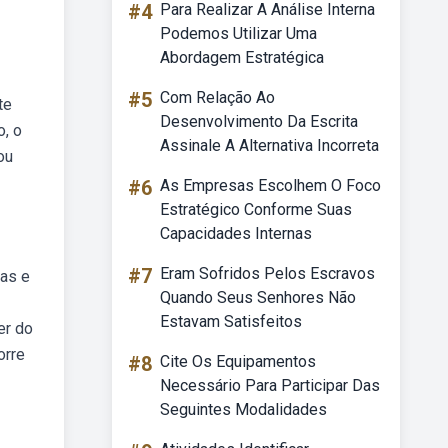
#4
Para Realizar A Análise Interna
Podemos Utilizar Uma
Abordagem Estratégica
#5
Com Relação Ao
te
Desenvolvimento Da Escrita
o, o
Assinale A Alternativa Incorreta
ou
#6
As Empresas Escolhem O Foco
Estratégico Conforme Suas
Capacidades Internas
#7
Eram Sofridos Pelos Escravos
ias e
Quando Seus Senhores Não
Estavam Satisfeitos
er do
orre
#8
Cite Os Equipamentos
Necessário Para Participar Das
Seguintes Modalidades