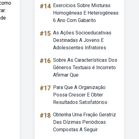
 como
#14
Exercícios Sobre Misturas
ar:
Homogêneas E Heterogêneas
 de
6 Ano Com Gabarito
#15
As Ações Socioeducativas
Destinadas A Jovens E
Adolescentes Infratores
#16
Sobre As Características Dos
Gêneros Textuais é Incorreto
Afirmar Que
#17
Para Que A Organização
Possa Crescer E Obter
Resultados Satisfatórios
#18
Obtenha Uma Fração Geratriz
Das Dízimas Periódicas
Compostas A Seguir