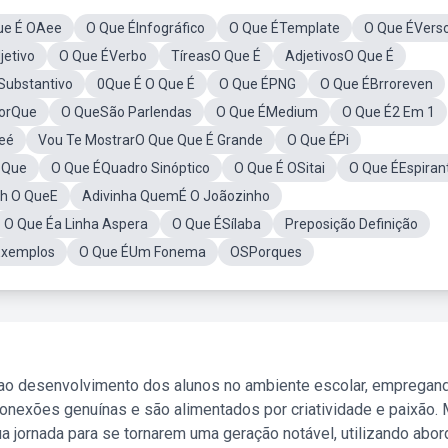
ue É OAee
O Que ÉInfográfico
O Que ÉTemplate
O Que ÉVers
jetivo
O Que ÉVerbo
TíreasO Que É
AdjetivosO Que É
Substantivo
0Que É O Que É
O Que ÉPNG
O Que ÉBrroreven
orQue
O QueSão Parlendas
O Que ÉMedium
O Que É2 Em 1
ueé
Vou Te MostrarO Que Que É Grande
O Que ÉPi
 Que
O Que ÉQuadro Sinóptico
O Que É OSitai
O Que ÉEspirant
h O QueE
Adivinha QuemÉ O Joãozinho
O Que Éa Linha Aspera
O Que ÉSílaba
Preposição Definição
Exemplos
O Que ÉUm Fonema
OSPorques
 ao desenvolvimento dos alunos no ambiente escolar, empregan
nexões genuínas e são alimentados por criatividade e paixão. 
a jornada para se tornarem uma geração notável, utilizando abo