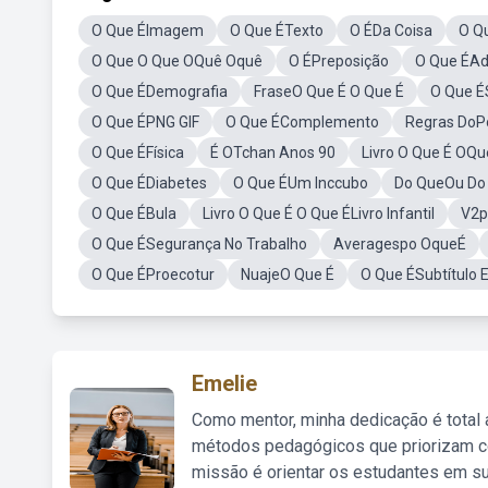
O Que ÉImagem
O Que ÉTexto
O ÉDa Coisa
O Q
O Que O Que OQuê Oquê
O ÉPreposição
O Que ÉAd
O Que ÉDemografia
FraseO Que É O Que É
O Que É
O Que ÉPNG GIF
O Que ÉComplemento
Regras DoP
O Que ÉFísica
É OTchan Anos 90
Livro O Que É OQ
O Que ÉDiabetes
O Que ÉUm Inccubo
Do QueOu Do
O Que ÉBula
Livro O Que É O Que ÉLivro Infantil
V2p
O Que ÉSegurança No Trabalho
Averagespo OqueÉ
O Que ÉProecotur
NuajeO Que É
O Que ÉSubtítulo 
Emelie
Como mentor, minha dedicação é total
métodos pedagógicos que priorizam co
missão é orientar os estudantes em su