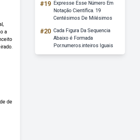
#19
Expresse Esse Número Em
Notação Científica. 19
Centésimos De Milésimos
l,
#20
Cada Figura Da Sequencia
o a
Abaixo é Formada
nceito
Por.numeros.inteiros Iguais
irado.
ade de