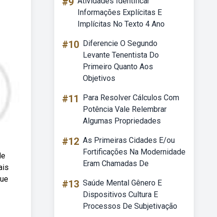
#9
Atividades Identificar
Informações Explícitas E
Implícitas No Texto 4 Ano
#10
Diferencie O Segundo
Levante Tenentista Do
Primeiro Quanto Aos
Objetivos
#11
Para Resolver Cálculos Com
Potência Vale Relembrar
Algumas Propriedades
#12
As Primeiras Cidades E/ou
Fortificações Na Modernidade
de
Eram Chamadas De
ais
que
#13
Saúde Mental Gênero E
Dispositivos Cultura E
Processos De Subjetivação