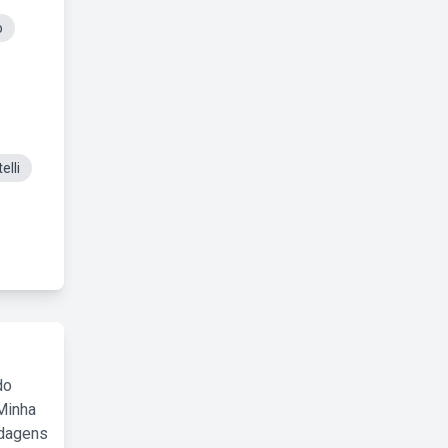
o
elli
do
Minha
rdagens