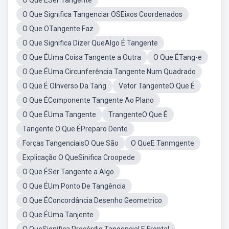
O Que ÉSer Tangente
O Que Significa Tangenciar OSEixos Coordenados
O Que OTangente Faz
O Que Significa Dizer QueAlgo É Tangente
O Que ÉUma Coisa Tangente a Outra
O Que ÉTang-e
O Que ÉUma Circunferência Tangente Num Quadrado
O Que É OInverso Da Tang
Vetor TangenteO Que É
O Que ÉComponente Tangente Ao Plano
O Que ÉUma Tangente
TrangenteO Que É
Tangente O Que ÉPreparo Dente
Forças TangenciaisO Que São
O QueE Tanmgente
Explicação O QueSinifica Croopede
O Que ÉSer Tangente a Algo
O Que ÉUm Ponto De Tangência
O Que ÉConcordância Desenho Geometrico
O Que ÉUma Tanjente