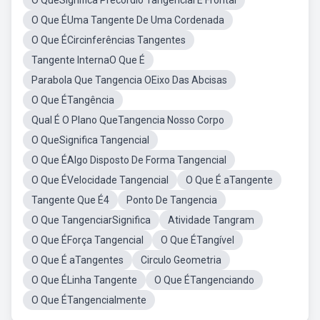
O QueSignifica Precórdio Tangencial E Frontal
O Que ÉUma Tangente De Uma Cordenada
O Que ÉCircinferências Tangentes
Tangente InternaO Que É
Parabola Que Tangencia OEixo Das Abcisas
O Que ÉTangência
Qual É O Plano QueTangencia Nosso Corpo
O QueSignifica Tangencial
O Que ÉAlgo Disposto De Forma Tangencial
O Que ÉVelocidade Tangencial
O Que É aTangente
Tangente Que É4
Ponto De Tangencia
O Que TangenciarSignifica
Atividade Tangram
O Que ÉForça Tangencial
O Que ÉTangível
O Que É aTangentes
Circulo Geometria
O Que ÉLinha Tangente
O Que ÉTangenciando
O Que ÉTangencialmente