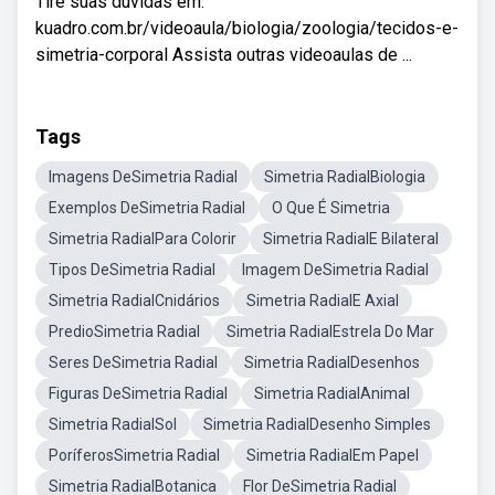
Tire suas dúvidas em:
kuadro.com.br/videoaula/biologia/zoologia/tecidos-e-
simetria-corporal Assista outras videoaulas de ...
Tags
Imagens DeSimetria Radial
Simetria RadialBiologia
Exemplos DeSimetria Radial
O Que É Simetria
Simetria RadialPara Colorir
Simetria RadialE Bilateral
Tipos DeSimetria Radial
Imagem DeSimetria Radial
Simetria RadialCnidários
Simetria RadialE Axial
PredioSimetria Radial
Simetria RadialEstrela Do Mar
Seres DeSimetria Radial
Simetria RadialDesenhos
Figuras DeSimetria Radial
Simetria RadialAnimal
Simetria RadialSol
Simetria RadialDesenho Simples
PoríferosSimetria Radial
Simetria RadialEm Papel
Simetria RadialBotanica
Flor DeSimetria Radial