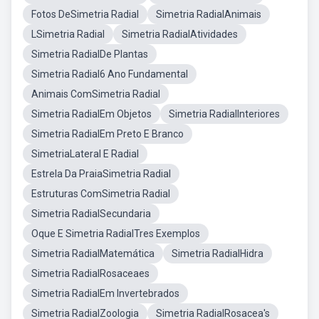
Fotos DeSimetria Radial
Simetria RadialAnimais
LSimetria Radial
Simetria RadialAtividades
Simetria RadialDe Plantas
Simetria Radial6 Ano Fundamental
Animais ComSimetria Radial
Simetria RadialEm Objetos
Simetria RadialInteriores
Simetria RadialEm Preto E Branco
SimetriaLateral E Radial
Estrela Da PraiaSimetria Radial
Estruturas ComSimetria Radial
Simetria RadialSecundaria
Oque E Simetria RadialTres Exemplos
Simetria RadialMatemática
Simetria RadialHidra
Simetria RadialRosaceaes
Simetria RadialEm Invertebrados
Simetria RadialZoologia
Simetria RadialRosacea's