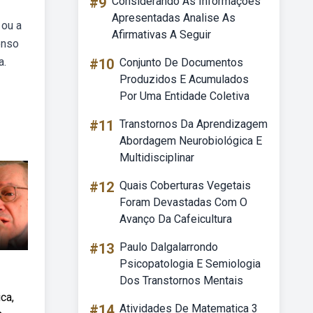
#9
Considerando As Informações
Apresentadas Analise As
 ou a
Afirmativas A Seguir
enso
a.
#10
Conjunto De Documentos
Produzidos E Acumulados
Por Uma Entidade Coletiva
#11
Transtornos Da Aprendizagem
Abordagem Neurobiológica E
Multidisciplinar
#12
Quais Coberturas Vegetais
Foram Devastadas Com O
Avanço Da Cafeicultura
#13
Paulo Dalgalarrondo
Psicopatologia E Semiologia
Dos Transtornos Mentais
ca,
#14
Atividades De Matematica 3