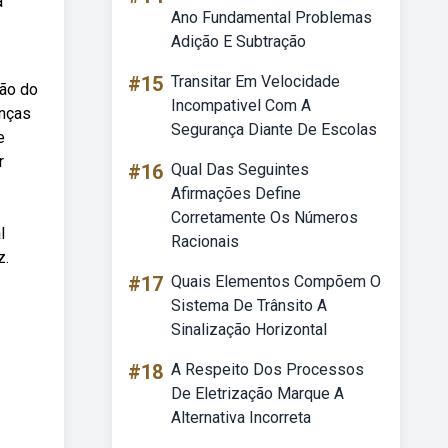
a
Ano Fundamental Problemas
Adição E Subtração
#15
Transitar Em Velocidade
são do
Incompativel Com A
enças
Segurança Diante De Escolas
e
r
#16
Qual Das Seguintes
Afirmações Define
Corretamente Os Números
l
Racionais
z.
#17
Quais Elementos Compõem O
Sistema De Trânsito A
Sinalização Horizontal
#18
A Respeito Dos Processos
De Eletrização Marque A
Alternativa Incorreta