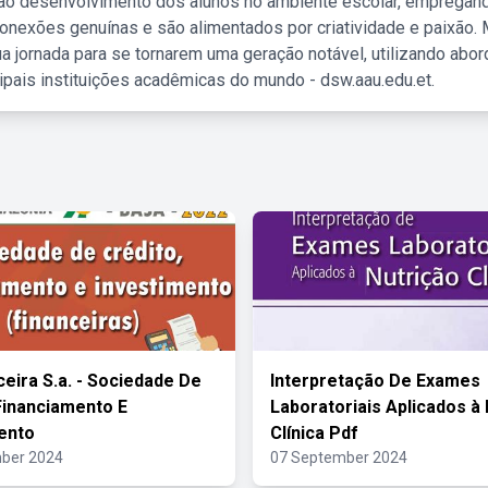
 ao desenvolvimento dos alunos no ambiente escolar, empregan
nexões genuínas e são alimentados por criatividade e paixão. 
a jornada para se tornarem uma geração notável, utilizando abo
ipais instituições acadêmicas do mundo - dsw.aau.edu.et.
ceira S.a. - Sociedade De
Interpretação De Exames
Financiamento E
Laboratoriais Aplicados à
ento
Clínica Pdf
ber 2024
07 September 2024