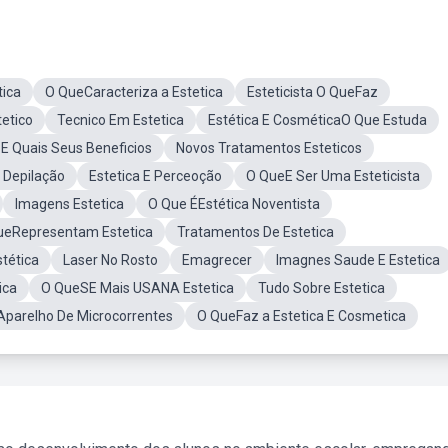
tica
O QueCaracteriza a Estetica
Esteticista O QueFaz
etico
Tecnico Em Estetica
Estética E CosméticaO Que Estuda
 E Quais Seus Beneficios
Novos Tratamentos Esteticos
Depilação
Estetica E Perceoção
O QueE Ser Uma Esteticista
Imagens Estetica
O Que ÉEstética Noventista
ueRepresentam Estetica
Tratamentos De Estetica
tética
Laser No Rosto
Emagrecer
Imagnes Saude E Estetica
ica
O QueSE Mais USANA Estetica
Tudo Sobre Estetica
Aparelho De Microcorrentes
O QueFaz a Estetica E Cosmetica