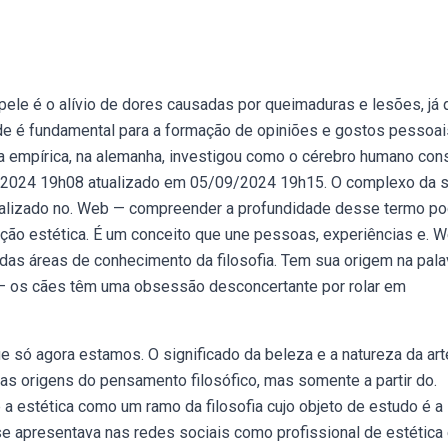
pele é o alívio de dores causadas por queimaduras e lesões, já 
de é fundamental para a formação de opiniões e gostos pessoais
ca empírica, na alemanha, investigou como o cérebro humano co
9/2024 19h08 atualizado em 05/09/2024 19h15. O complexo da 
localizado no. Web — compreender a profundidade desse termo p
ção estética. É um conceito que une pessoas, experiências e. 
 das áreas de conhecimento da filosofia. Tem sua origem na pala
b — os cães têm uma obsessão desconcertante por rolar em
 só agora estamos. O significado da beleza e a natureza da ar
as origens do pensamento filosófico, mas somente a partir do.
 a estética como um ramo da filosofia cujo objeto de estudo é a
e apresentava nas redes sociais como profissional de estética 