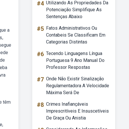
#4
Utilizando As Propriedades Da
Potenciação Simplifique As
Sentenças Abaixo
#5
Fatos Administrativos Ou
que a
Contabeis Se Classificam Em
,.
Categorias Distintas
nsegue
sede
#6
Tecendo Linguagens Língua
ode
Portuguesa 9 Ano Manual Do
Professor Respostas
Weba
vra
#7
Onde Não Existir Sinalização
Regulamentadora A Velocidade
Máxima Será De
te têm
#8
Crimes Inafiançáveis
Imprescritíveis E Insuscetíveis
De Graça Ou Anistia
e,