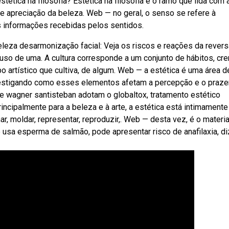
tética na filosofia? Estética na filosofia é o ramo que lida com 
 e apreciação da beleza. Web — no geral, o senso se refere à
s informações recebidas pelos sentidos.
leza desarmonização facial: Veja os riscos e reações da rever
uso de uma. A cultura corresponde a um conjunto de hábitos, cr
artístico que cultiva, de algum. Web — a estética é uma área d
vestigando como esses elementos afetam a percepção e o praze
e wagner santisteban adotam o globaltox, tratamento estético
ncipalmente para a beleza e à arte, a estética está intimamente
, moldar, representar, reproduzir,. Web — desta vez, é o materia
 usa esperma de salmão, pode apresentar risco de anafilaxia, di