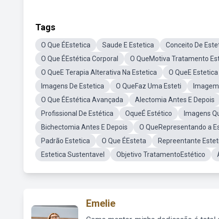
Tags
O Que ÉEstetica
Saude E Estetica
Conceito De Este
O Que ÉEstética Corporal
O QueMotiva Tratamento Est
O QueE Terapia Alterativa Na Estetica
O QueE Estetica
Imagens De Estetica
O QueFaz Uma Esteti
Imagem 
O Que ÉEstética Avançada
Alectomia Antes E Depois
Profissional De Estética
OqueÉ Estético
Imagens Q
Bichectomia Antes E Depois
O QueRepresentando a Es
Padrão Estetica
O Que ÉEsteta
Repreentante Estet
Estetica Sustentavel
Objetivo TratamentoEstético
Emelie