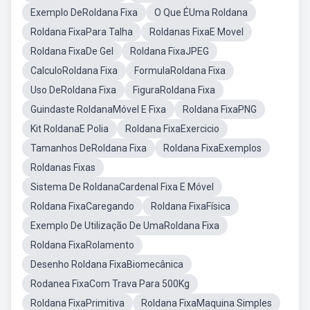
Exemplo DeRoldana Fixa
O Que ÉUma Roldana
Roldana FixaPara Talha
Roldanas FixaE Movel
Roldana FixaDe Gel
Roldana FixaJPEG
CalculoRoldana Fixa
FormulaRoldana Fixa
Uso DeRoldana Fixa
FiguraRoldana Fixa
Guindaste RoldanaMóvel E Fixa
Roldana FixaPNG
Kit RoldanaE Polia
Roldana FixaExercicio
Tamanhos DeRoldana Fixa
Roldana FixaExemplos
Roldanas Fixas
Sistema De RoldanaCardenal Fixa E Móvel
Roldana FixaCaregando
Roldana FixaFísica
Exemplo De Utilização De UmaRoldana Fixa
Roldana FixaRolamento
Desenho Roldana FixaBiomecânica
Rodanea FixaCom Trava Para 500Kg
Roldana FixaPrimitiva
Roldana FixaMaquina Simples