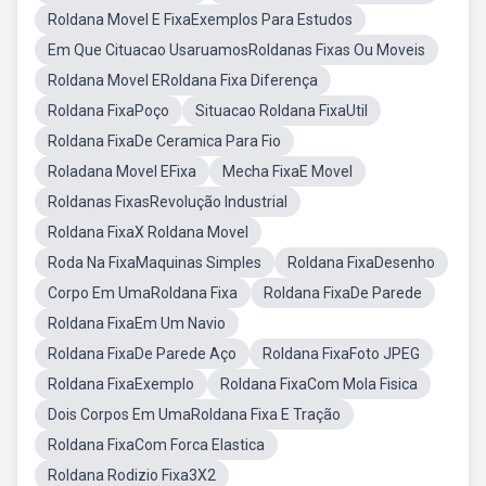
Roldana Movel E FixaExemplos Para Estudos
Em Que Cituacao UsaruamosRoldanas Fixas Ou Moveis
Roldana Movel ERoldana Fixa Diferença
Roldana FixaPoço
Situacao Roldana FixaUtil
Roldana FixaDe Ceramica Para Fio
Roladana Movel EFixa
Mecha FixaE Movel
Roldanas FixasRevolução Industrial
Roldana FixaX Roldana Movel
Roda Na FixaMaquinas Simples
Roldana FixaDesenho
Corpo Em UmaRoldana Fixa
Roldana FixaDe Parede
Roldana FixaEm Um Navio
Roldana FixaDe Parede Aço
Roldana FixaFoto JPEG
Roldana FixaExemplo
Roldana FixaCom Mola Fisica
Dois Corpos Em UmaRoldana Fixa E Tração
Roldana FixaCom Forca Elastica
Roldana Rodizio Fixa3X2