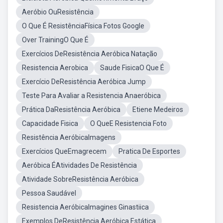
Aeróbio OuResistência
O Que É ResistênciaFísica Fotos Google
Over TrainingO Que É
Exercícios DeResistência Aeróbica Natação
Resistencia Aerobica
Saude FisicaO Que É
Exercício DeResistência Aeróbica Jump
Teste Para Avaliar a Resistencia Anaeróbica
Prática DaResistência Aeróbica
Etiene Medeiros
Capacidade Fisica
O QueE Resistencia Foto
Resistência AeróbicaImagens
Exercícios QueEmagrecem
Pratica De Esportes
Aeróbica ÉAtividades De Resistência
Atividade SobreResistência Aeróbica
Pessoa Saudável
Resistencia AeróbicaImagines Ginastiica
Exemplos DeResistência Aeróbica Estática