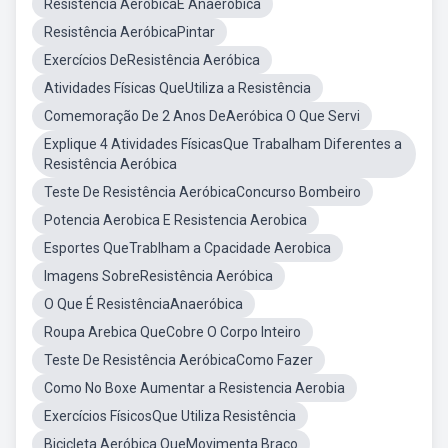
Resistência AeróbicaE Anaeróbica
Resistência AeróbicaPintar
Exercícios DeResistência Aeróbica
Atividades Físicas QueUtiliza a Resistência
Comemoração De 2 Anos DeAeróbica O Que Servi
Explique 4 Atividades FísicasQue Trabalham Diferentes a
Resistência Aeróbica
Teste De Resistência AeróbicaConcurso Bombeiro
Potencia Aerobica E Resistencia Aerobica
Esportes QueTrablham a Cpacidade Aerobica
Imagens SobreResistência Aeróbica
O Que É ResistênciaAnaeróbica
Roupa Arebica QueCobre O Corpo Inteiro
Teste De Resistência AeróbicaComo Fazer
Como No Boxe Aumentar a Resistencia Aerobia
Exercícios FísicosQue Utiliza Resistência
Bicicleta Aeróbica QueMovimenta Braço